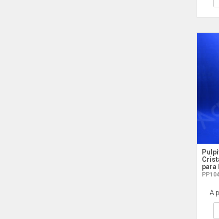
Pulpi
Cris
para
PP104 
A p