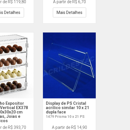
ir de R$ 119,80
A partir de R$ 6,70
is Detalhes
Mais Detalhes
ho Expositor
Display de PS Cristal
 Vertical EX378
acrilico similar 10 x 21
 60x30x20 cm
dupla face
as, Joias e
1479 Prisma 10 x 21 PS
icos
ir de R$ 393,70
A partir de R$ 14,90