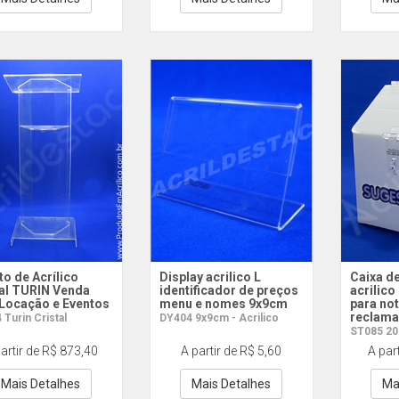
to de Acrílico
Display acrilico L
Caixa d
tal TURIN Venda
identificador de preços
acrilic
 Locação e Eventos
menu e nomes 9x9cm
para not
reclam
Turin Cristal
DY404 9x9cm - Acrilico
ST085 20
artir de R$ 873,40
A partir de R$ 5,60
A par
Mais Detalhes
Mais Detalhes
Ma