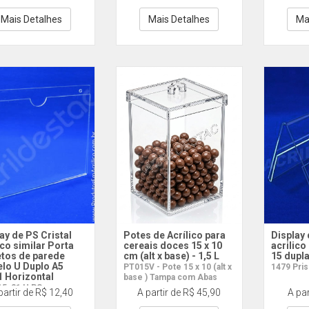
Mais Detalhes
Mais Detalhes
Ma
ay de PS Cristal
Potes de Acrílico para
Display 
ico similar Porta
cereais doces 15 x 10
acrilico
etos de parede
cm (alt x base) - 1,5 L
15 dupla
lo U Duplo A5
PT015V - Pote 15 x 10 (alt x
1479 Pris
1 Horizontal
base ) Tampa com Abas
15x21 H PS
partir de R$ 12,40
A partir de R$ 45,90
A par