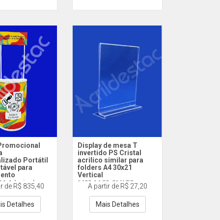
Promocional
Display de mesa T
a
invertido PS Cristal
lizado Portátil
acrilico similar para
ável para
folders A4 30x21
ento
Vertical
RA Adesivado -
1433 A4 30x21 V PS
ir de R$ 835,40
A partir de R$ 27,20
o
is Detalhes
Mais Detalhes