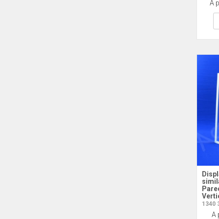
A p
EPI03
Vazad
Displ
simil
Pare
Verti
1340 
A 