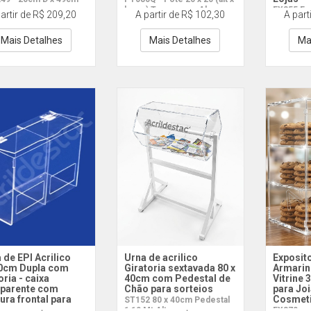
base ) Tampa com Abas
EX355 Es
artir de R$ 209,20
A partir de R$ 102,30
A part
Mais Detalhes
Mais Detalhes
Ma
 de EPI Acrilico
Urna de acrilico
Exposito
0cm Dupla com
Giratoria sextavada 80 x
Armarin
oria - caixa
40cm com Pedestal de
Vitrine
sparente com
Chão para sorteios
para Joi
ura frontal para
Cosmet
ST152 80 x 40cm Pedestal
1,10 Mt Alt
EX370