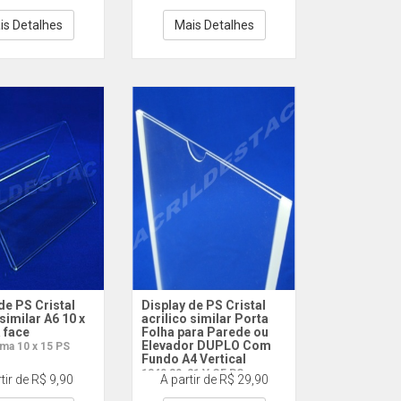
is Detalhes
Mais Detalhes
de PS Cristal
Display de PS Cristal
 similar A6 10 x
acrilico similar Porta
 face
Folha para Parede ou
Elevador DUPLO Com
ma 10 x 15 PS
Fundo A4 Vertical
1340 30x21 V CF PS
tir de R$ 9,90
A partir de R$ 29,90