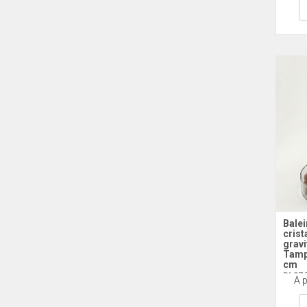
Balei
crist
grav
Tamp
cm
BL87 
A p