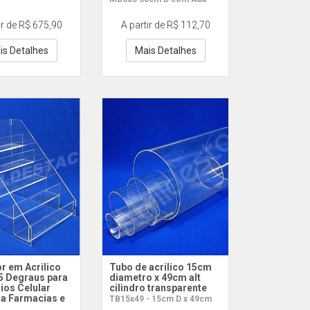
ir de R$ 675,90
A partir de R$ 112,70
is Detalhes
Mais Detalhes
r em Acrilico
Tubo de acrilico 15cm
5 Degraus para
diametro x 49cm alt
ios Celular
cilindro transparente
ia Farmacias e
TB15x49 - 15cm D x 49cm