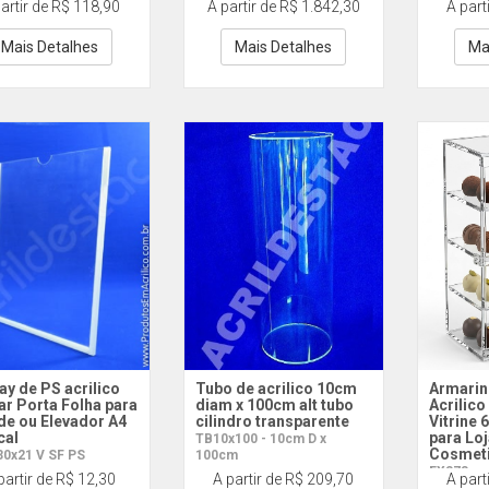
artir de R$ 118,90
A partir de R$ 1.842,30
A part
2 22x30cm DUPLA
o
Mais Detalhes
Mais Detalhes
Ma
ay de PS acrilico
Tubo de acrilico 10cm
Armarin
ar Porta Folha para
diam x 100cm alt tubo
Acrilico
de ou Elevador A4
cilindro transparente
Vitrine
cal
para Loj
TB10x100 - 10cm D x
Cosmet
30x21 V SF PS
100cm
EX378
partir de R$ 12,30
A partir de R$ 209,70
A part