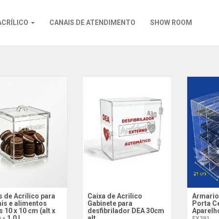
ACRÍLICO
CANAIS DE ATENDIMENTO
SHOW ROOM
 de Acrílico para
Caixa de Acrilico
Armario
is e alimentos
Gabinete para
Porta Ce
 10 x 10 cm (alt x
desfibrilador DEA 30cm
Aparelh
 - 1,0 L
alt
EX391