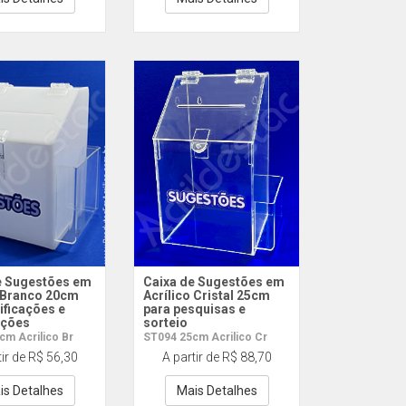
e Sugestões em
Caixa de Sugestões em
o Branco 20cm
Acrílico Cristal 25cm
ificações e
para pesquisas e
ações
sorteio
cm Acrilico Br
ST094 25cm Acrilico Cr
tir de R$ 56,30
A partir de R$ 88,70
is Detalhes
Mais Detalhes