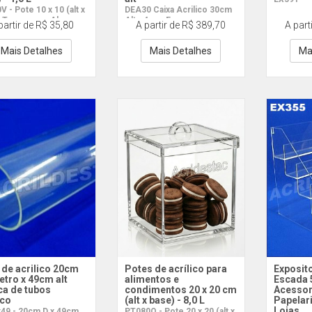
 - Pote 10 x 10 (alt x
DEA30 Caixa Acrilico 30cm
) Tampa com Abas
Alt - 4mm Esp
partir de R$ 35,80
A partir de R$ 389,70
A part
Mais Detalhes
Mais Detalhes
Ma
 de acrilico 20cm
Potes de acrílico para
Exposito
tro x 49cm alt
alimentos e
Escada 
ca de tubos
condimentos 20 x 20 cm
Acessor
ico
(alt x base) - 8,0 L
Papelar
Lojas
49 - 20cm D x 49cm
PT080Q - Pote 20 x 20 (alt x