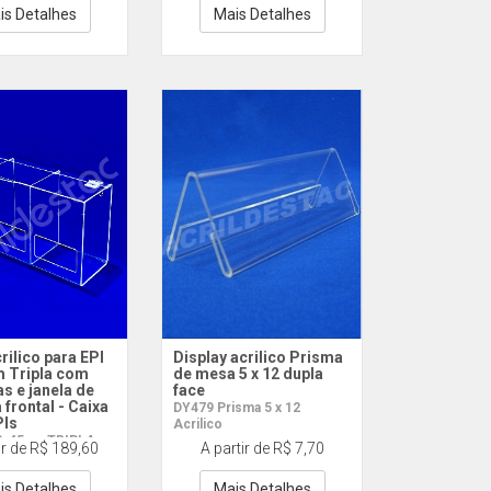
is Detalhes
Mais Detalhes
rilico para EPI
Display acrilico Prisma
 Tripla com
de mesa 5 x 12 dupla
as e janela de
face
 frontal - Caixa
DY479 Prisma 5 x 12
PIs
Acrilico
2x45cm TRIPLA
ir de R$ 189,60
A partir de R$ 7,70
is Detalhes
Mais Detalhes