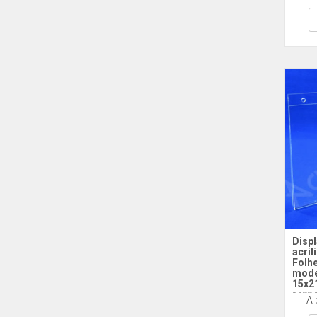
Displ
acril
Folh
mode
15x2
1483 
A 