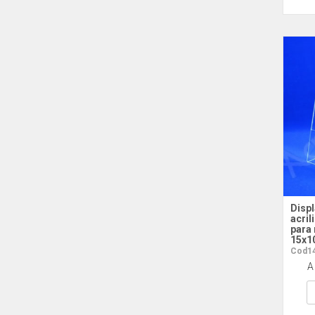
Displ
acril
para
15x10
Cod14
A