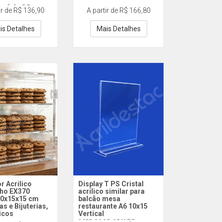
cadinha 5 Degraus
ir de R$ 136,90
A partir de R$ 166,80
is Detalhes
Mais Detalhes
r Acrilico
Display T PS Cristal
ho EX370
acrilico similar para
 30x15x15 cm
balcão mesa
as e Bijuterias,
restaurante A6 10x15
icos
Vertical
1433 A6 15x10 V PS