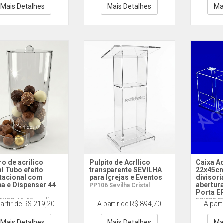
Mais Detalhes
Mais Detalhes
Ma
ro de acrilico
Pulpito de AcrIlico
Caixa Ac
al Tubo efeito
transparente SEVILHA
22x45cm
itacional com
para Igrejas e Eventos
divisori
a e Dispenser 44
abertura
PP106 Sevilha Cristal
Porta E
TUBO 44x15cm diam
EPI033 2
artir de R$ 219,20
A partir de R$ 894,70
A part
Vazado
Mais Detalhes
Mais Detalhes
Ma