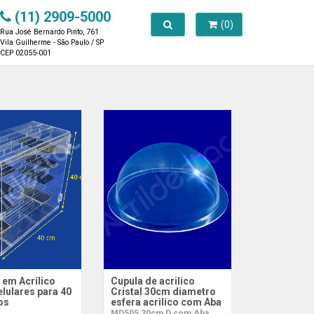
(11) 2909-5000
Toggle search
(0)
Rua José Bernardo Pinto, 761
Vila Guilherme - São Paulo / SP
CEP 02055-001
 em Acrílico
Cupula de acrilico
lulares para 40
Cristal 30cm diametro
os
esfera acrilico com Aba
MD505 30cm D com Aba