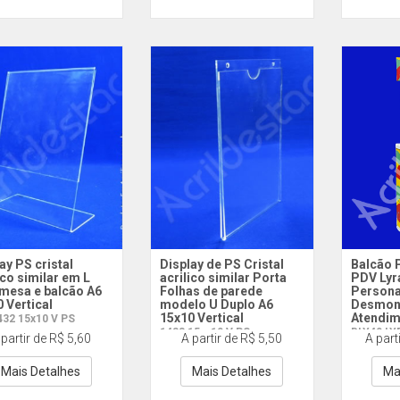
ay PS cristal
Display de PS Cristal
Balcão 
ico similar em L
acrilico similar Porta
PDV Lyr
 mesa e balcão A6
Folhas de parede
Persona
 Vertical
modelo U Duplo A6
Desmont
15x10 Vertical
Atendim
32 15x10 V PS
1483 15 x 10 V PS
BLY40 LY
 partir de R$ 5,60
A partir de R$ 5,50
A part
Complet
Mais Detalhes
Mais Detalhes
Ma