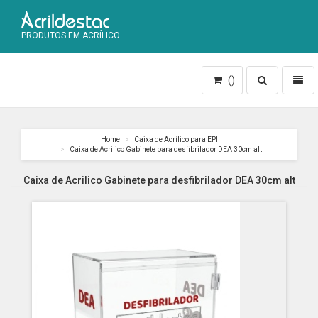
PRODUTOS EM ACRÍLICO
Toggle
Toggl
()
search
naviga
Home
Caixa de Acrílico para EPI
Caixa de Acrilico Gabinete para desfibrilador DEA 30cm alt
Caixa de Acrilico Gabinete para desfibrilador DEA 30cm alt