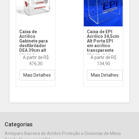
Caixa de
Caixa de EPI
Acrilico
Acrilico 34,5cm
Gabinete para
Alt Porta EPI
desfibrilador
em acrilico
DEA 39cm alt
transparente
DEA39 Caixa
EPI162 - 34,5cm
A partir de R$
A partir de R$
Acrilico 39cm Alt
Alt
476,30
134,90
x 4mm Espes
Mais Detalhes
Mais Detalhes
Categorias
Anteparo Barreira de Acrilico Proteção e Divisorias de Mesa