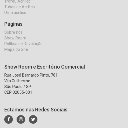
Troféu Acrílico
Tubos de Acrílico
Urna acrilico
Páginas
Sobre nós
Show Room
Política de Devolução
Mapa do Site
Show Room e Escritório Comercial
Rua José Bernardo Pinto, 761
Vila Guilherme
São Paulo / SP
CEP 02055-001
Estamos nas Redes Sociais