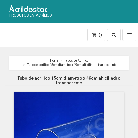
PRODUTOS EM ACRÍLICO
Toggle
Toggl
()
search
naviga
Home
Tubos de Acrílico
Tubo de acrilico 15cm diametro x 49cm alt cilindro transparente
Tubo de acrilico 15cm diametro x 49cm alt cilindro
transparente