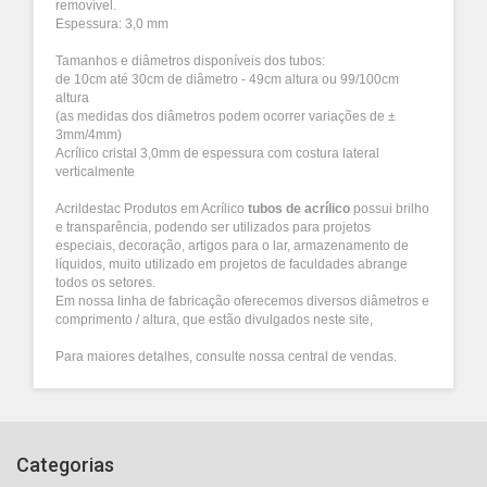
removível.
Espessura: 3,0 mm
Tamanhos e diâmetros disponíveis dos tubos:
de 10cm até 30cm de diâmetro - 49cm altura ou 99/100cm
altura
(as medidas dos diâmetros podem ocorrer variações de ±
3mm/4mm)
Acrílico cristal 3,0mm de espessura com costura lateral
verticalmente
Acrildestac Produtos em Acrílico
tubos de acrílico
possui brilho
e transparência, podendo ser utilizados para projetos
especiais, decoração, artigos para o lar, armazenamento de
líquidos, muito utilizado em projetos de faculdades abrange
todos os setores.
Em nossa linha de fabricação oferecemos diversos diâmetros e
comprimento / altura, que estão divulgados neste site,
Para maiores detalhes, consulte nossa central de vendas.
Categorias