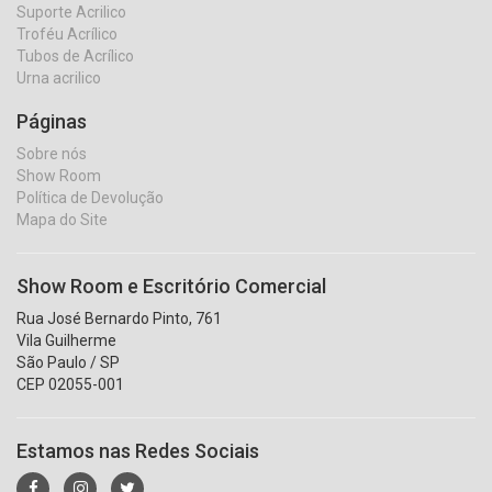
Suporte Acrilico
Troféu Acrílico
Tubos de Acrílico
Urna acrilico
Páginas
Sobre nós
Show Room
Política de Devolução
Mapa do Site
Show Room e Escritório Comercial
Rua José Bernardo Pinto, 761
Vila Guilherme
São Paulo / SP
CEP 02055-001
Estamos nas Redes Sociais