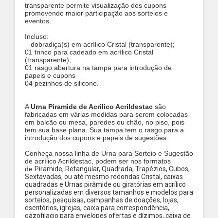
transparente permite visualização dos cupons
promovendo maior participação aos sorteios e
eventos.
Incluso:
dobradiça(s) em acrílico Cristal (transparente);
01 trinco para cadeado em acrílico Cristal
(transparente);
01 rasgo abertura na tampa para introdução de
papeis e cupons
04 pezinhos de silicone.
A
Urna Piramide de Acrilico Acrildestac
são
fabricadas em várias medidas para serem colocadas
em balcão ou mesa, paredes ou chão, no piso, pois
tem sua base plana. Sua tampa tem o rasgo para a
introdução dos cupons e papeis de sugestões.
Conheça nossa linha de Urna para Sorteio e Sugestão
de acrílico Acrildestac, podem ser nos formatos
de
Piramide, Retangular, Quadrada, Trapézios, Cubos,
Sextavadas, ou até mesmo redondas Cristal
, caixas
quadradas e Urnas pirâmide ou giratórias em acrílico
personalizadas em diversos tamanhos e modelos para
sorteios, pesquisas, campanhas de doações, lojas,
escritórios, igrejas, caixa para correspondência,
gazofilacio para envelopes ofertas e dízimos, caixa de