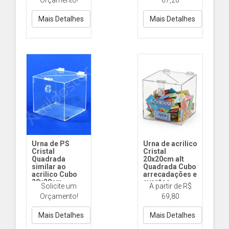
Orçamento!
67,20
Cod1111 20cm PS
Cristal
Mais Detalhes
Mais Detalhes
Urna de PS
Urna de acrilico
Cristal
Cristal
Quadrada
20x20cm alt
similar ao
Quadrada Cubo
acrilico Cubo
arrecadações e
20x20cm
eventos
Solicite um
A partir de R$
arrecadações e
ST145 20x20cm
Orçamento!
69,80
eventos
Acrilico
Cod.1145
20x20cm PS
Mais Detalhes
Mais Detalhes
Cristal