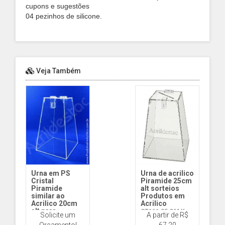
cupons e sugestões
04 pezinhos de silicone.
Veja Também
Urna em PS
Urna de acrilico
Cristal
Piramide 25cm
Piramide
alt sorteios
similar ao
Produtos em
Acrilico 20cm
Acrilico
alt para
ST111 25 CM X
Solicite um
A partir de R$
sorteios
2MM ESP