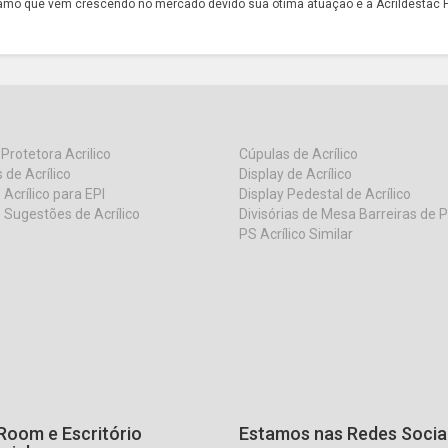
amo que vem crescendo no mercado devido sua ótima atuação é a Acrildestac P
 Protetora Acrilico
Cúpulas de Acrílico
 de Acrílico
Display de Acrílico
 Acrílico para EPI
Display Pedestal de Acrílico
 Sugestões de Acrílico
Divisórias de Mesa Barreiras de 
PS Acrílico Similar
oom e Escritório
Estamos nas Redes Socia