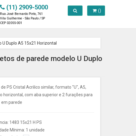
(11) 2909-5000
Toggle search
()
Rua José Bernardo Pinto, 761
Vila Guilherme - São Paulo / SP
CEP 02055-001
lo U Duplo A5 15x21 Horizontal
olhetos de parede modelo U Duplo
 de PS Cristal Acrilico similar, formato "U", A5,
 horizontal, com aba superior e 2 furações para
o em parede
ncia: 1483 15x21 H PS
dade Mínima: 1 unidade