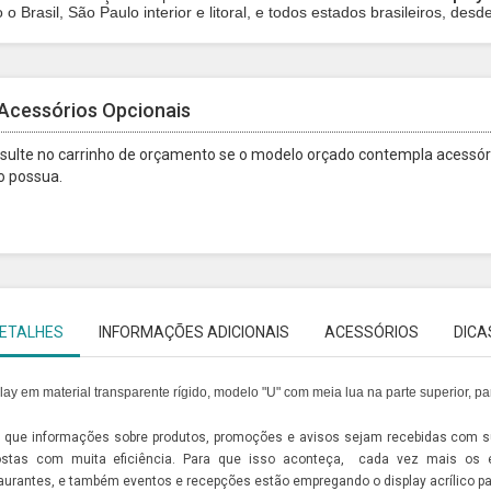
 o Brasil, São Paulo interior e litoral, e todos estados brasileiros, desd
Acessórios Opcionais
sulte no carrinho de orçamento se o modelo orçado contempla acessóri
o possua.
ETALHES
INFORMAÇÕES ADICIONAIS
ACESSÓRIOS
DICA
lay em material transparente rígido, modelo "U" com meia lua na parte superior, p
 que informações sobre produtos, promoções e avisos sejam recebidas com su
ostas com muita eficiência. Para que isso aconteça, cada vez mais os e
aurantes, e também eventos e recepções estão empregando o
display acrílico p