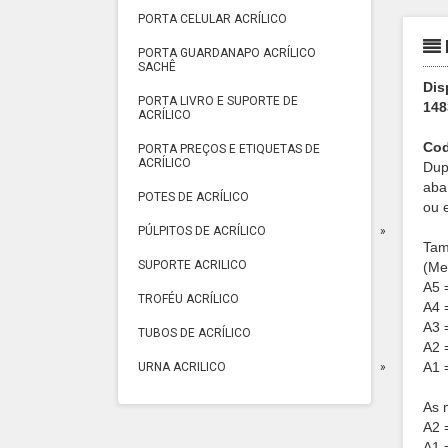
PORTA CELULAR ACRÍLICO
PORTA GUARDANAPO ACRÍLICO
SACHÊ
Dis
PORTA LIVRO E SUPORTE DE
148
ACRÍLICO
Cod
PORTA PREÇOS E ETIQUETAS DE
ACRÍLICO
Dup
aba
POTES DE ACRÍLICO
ou 
PÚLPITOS DE ACRÍLICO
Tam
SUPORTE ACRILICO
(Me
A5 =
TROFÉU ACRÍLICO
A4 
A3 =
TUBOS DE ACRÍLICO
A2 =
A1 =
URNA ACRILICO
As 
A2 =
A1 =