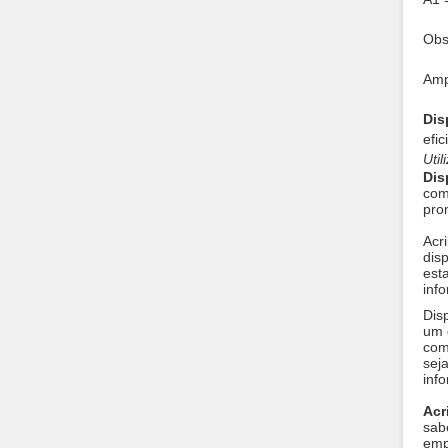
Obs
Amp
Dis
efi
Uti
Dis
come
pro
Acri
disp
est
inf
Disp
um 
com
seja
inf
Acr
sab
emp