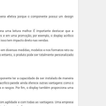
neira efetiva porque o componente possui um design
iona uma leitura melhor. É importante destacar que a
tes e em uma promoção, por exemplo, o
display acrílico
 isso tem impacto direto nas vendas.
o em diversas medidas, modelos e nos formatos reto ou
o entanto, o produto pode ser totalmente personalizado
mponente ter a capacidade de ser instalado de maneira
acrílico parede
ainda oferece outras vantagens como o
s e rasgos. Por fim, o display também proporciona uma
o com agilidade e com todas as vantagens. Uma empresa