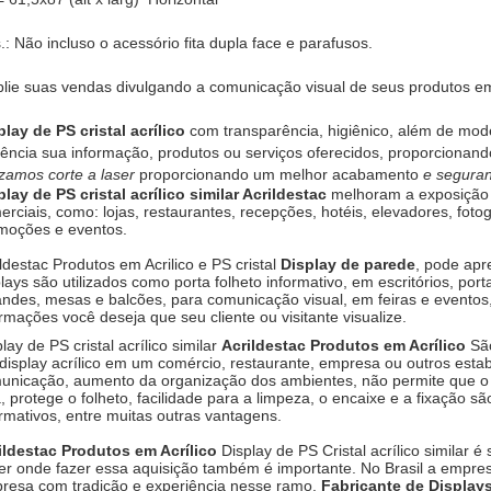
.: Não incluso o acessório fita dupla face e parafusos.
lie suas vendas divulgando a comunicação visual de seus produtos 
play de PS cristal acrílico
com transparência, higiênico, além de mod
ciência sua informação, produtos ou serviços oferecidos, proporcionand
lizamos corte a laser
proporcionando um melhor acabamento
e segura
play de PS cristal acrílico similar Acrildestac
melhoram a exposição 
rciais, como: lojas, restaurantes, recepções, hotéis, elevadores, fotog
moções e eventos.
ldestac Produtos em Acrilico e PS cristal
Display de parede
, pode apr
lays são utilizados como porta folheto informativo, em escritórios, porta
andes, mesas e balcões, para comunicação visual, em feiras e eventos
ormações você deseja que seu cliente ou visitante visualize.
lay de PS cristal acrílico similar
Acrildestac Produtos em Acrílico
São
display acrílico em um comércio, restaurante, empresa ou outros estabe
unicação, aumento da organização dos ambientes, não permite que o
, protege o folheto, facilidade para a limpeza, o encaixe e a fixação sã
ormativos, entre muitas outras vantagens.
ildestac Produtos em Acrílico
Display de PS Cristal acrílico similar 
er onde fazer essa aquisição também é importante. No Brasil a empresa
resa com tradição e experiência nesse ramo.
Fabricante de Displays