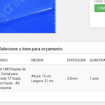
Cores d
COMP
Selecione o item para orçamento
DIGO
MEDIDA
ESPESSURA
QUANTIDA
d.1483 Display de
 Cristal para
Altura: 15 cm
rede “U” Duplo
2.0mm
1 unid.
Largura: 21 cm
m Fundo - A5
rizontal