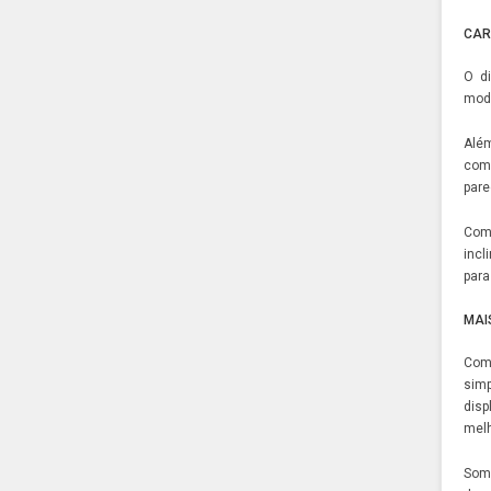
CAR
O
d
mode
Além
comu
par
Como
incl
para
MAI
Com
simp
disp
melh
Some