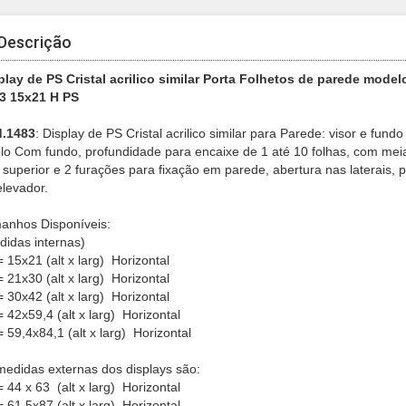
Descrição
play de PS Cristal acrilico similar Porta Folhetos de parede mode
3 15x21 H PS
.1483
: Display de PS Cristal acrilico similar para Parede: visor e fund
lo Com fundo, profundidade para encaixe de 1 até 10 folhas, com meia-l
 superior e 2 furações para fixação em parede, abertura nas laterais, p
elevador.
anhos Disponíveis:
didas internas)
 15x21 (alt x larg) Horizontal
= 21x30 (alt x larg) Horizontal
 30x42 (alt x larg) Horizontal
 42x59,4 (alt x larg) Horizontal
 59,4x84,1 (alt x larg) Horizontal
medidas externas dos displays são:
 44 x 63 (alt x larg) Horizontal
 61,5x87 (alt x larg) Horizontal