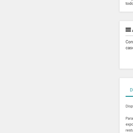
todo
Con
cas
D
Disp
Para
exp
rest