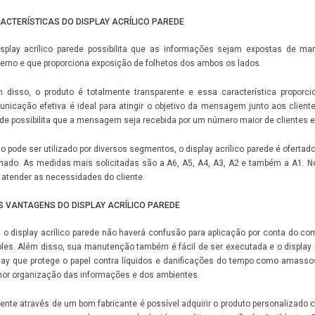
ACTERÍSTICAS DO DISPLAY ACRÍLICO PAREDE
isplay acrílico parede
possibilita que as informações sejam expostas de ma
rno e que proporciona exposição de folhetos dos ambos os lados.
 disso, o produto é totalmente transparente e essa característica proporc
nicação efetiva é ideal para atingir o objetivo da mensagem junto aos clien
ede
possibilita que a mensagem seja recebida por um número maior de clientes e
 pode ser utilizado por diversos segmentos, o
display acrílico parede
é ofertad
inado. As medidas mais solicitadas são a A6, A5, A4, A3, A2 e também a A1. N
 atender as necessidades do cliente.
S VANTAGENS DO DISPLAY ACRÍLICO PAREDE
 o
display acrílico parede
não haverá confusão para aplicação por conta do co
les. Além disso, sua manutenção também é fácil de ser executada e o
display 
lay que protege o papel contra líquidos e danificações do tempo como amasso
or organização das informações e dos ambientes.
nte através de um bom fabricante é possível adquirir o produto personalizad