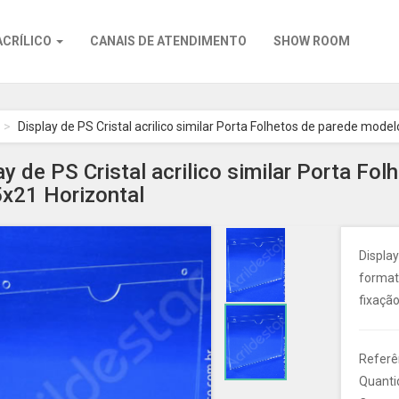
ACRÍLICO
CANAIS DE ATENDIMENTO
SHOW ROOM
Display de PS Cristal acrilico similar Porta Folhetos de parede mode
ay de PS Cristal acrilico similar Porta F
x21 Horizontal
Display
formato
fixaçã
Referê
Quanti