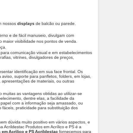
em nossos
displays
de balcão ou parede.
erno e de fácil manuseio, divulgam com
o maior visibilidade nos pontos de venda.
nça.
para comunicação visual e em estabelecimentos
rafias, vitrines, divulgadores de preços,
esentar identificação em sua face frontal. Os
 aviso, suporte para panfletos, folders, em lojas,
, apresentações de materiais, ou outras
 muitas as vantagens obtidas ao utilizar-se
lecimento, dentre elas, a facilidade da
 papel com a informação seja amassado, ou
o fáceis, praticidade para substituição dos
é sem dúvida muito positivo em vários aspectos, e
 Acrildestac Produtos em Acrílico e PS é a
 em Acrilico e PS Acrildestac
fornecemos para