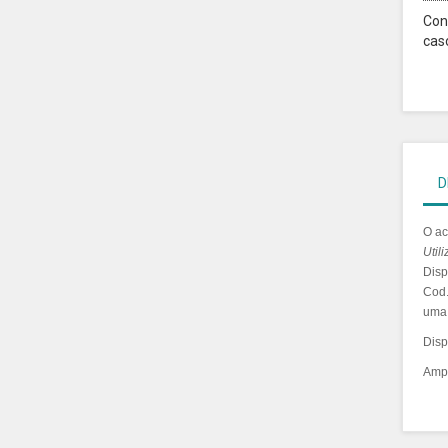
Con
cas
D
O ac
Util
Disp
Cod.
uma 
Disp
Ampl