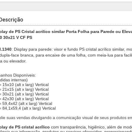
Descrição
play de PS Cristal acrilico similar Porta Folha para Parede ou E
0 30x21 V CF PS
.1340
: Display para parede
: visor e fundo PS cristal acrílico simil
a dupla-face branca, para encaixe de uma folha,
com meia-lua para facili
ta ou elevador.
anhos Disponíveis:
didas internas)
 15x10 (alt x larg) Vertical
 21x15 (alt x larg) Vertical
 30x21 (alt x larg) Vertical
 42x30 (alt x larg) Vertical
 59,4x42 (alt x larg) Vertical
 84,1x59,4 (alt x larg) Vertical
lie suas vendas divulgando a comunicação visual de seus produtos 
play de PS cristal acrílico
com transparência, higiênico, além de mod
ciência sua informação, produtos ou serviços oferecidos, proporcionand