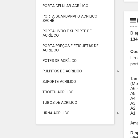
PORTA CELULAR ACRÍLICO
PORTA GUARDANAPO ACRÍLICO
SACHÊ
PORTA LIVRO E SUPORTE DE
Dis
ACRÍLICO
134
PORTA PREÇOS E ETIQUETAS DE
ACRÍLICO
Cod
fit
POTES DE ACRÍLICO
por
PÚLPITOS DE ACRÍLICO
Tam
SUPORTE ACRILICO
(Me
A6 =
TROFÉU ACRÍLICO
A5 =
A4 =
TUBOS DE ACRÍLICO
A3 =
A2 =
A1 =
URNA ACRILICO
Amp
Dis
efi