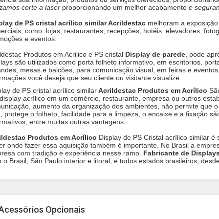
lizamos corte a laser
proporcionando um melhor acabamento
e segura
play de PS cristal acrílico similar Acrildestac
melhoram a exposição 
rciais, como: lojas, restaurantes, recepções, hotéis, elevadores, fotog
moções e eventos.
ldestac Produtos em Acrilico e PS cristal
Display de parede
, pode apr
lays são utilizados como porta folheto informativo, em escritórios, porta
andes, mesas e balcões, para comunicação visual, em feiras e eventos
ormações você deseja que seu cliente ou visitante visualize.
lay de PS cristal acrílico similar
Acrildestac Produtos em Acrílico
São
display acrílico em um comércio, restaurante, empresa ou outros estabe
unicação, aumento da organização dos ambientes, não permite que o
, protege o folheto, facilidade para a limpeza, o encaixe e a fixação sã
ormativos, entre muitas outras vantagens.
ildestac Produtos em Acrílico
Display de PS Cristal acrílico
similar é 
er onde fazer essa aquisição também é importante. No Brasil a empresa
resa com tradição e experiência nesse ramo.
Fabricante de Displays
 o Brasil, São Paulo interior e litoral, e todos estados brasileiros, desd
Acessórios Opcionais