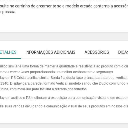
sulte no carrinho de orçamento se o modelo orçado contempla acessóri
o possua.
ETALHES
INFORMAÇÕES ADICIONAIS
ACESSÓRIOS
DICA
rílico similar é uma forma de manter a qualidade e resistência ao produto com o 
izamos
corte a laser
proporcionando um melhor acabamento
e segurança.
lay em PS Cristal acrílico similar Borda fita dupla-face branca para parede, vertical
1340: Display para parede, formato Vertical, modelo sanduíche Duplo com fundo, 
folha, com meia-lua para facilitar a retirada dos folhetos.
lay em acrílico e PS melhoram a exposição para comunicação visual e em estabe
ie suas vendas divulgando a comunicação visual de seus produtos em nossos dis