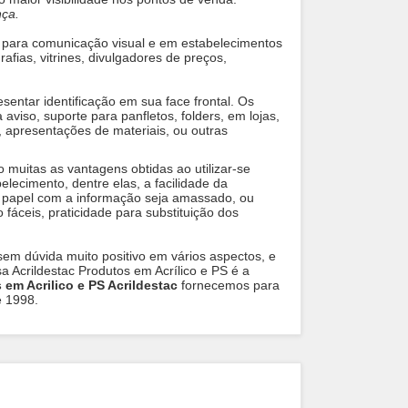
nça.
para comunicação visual e em estabelecimentos
rafias, vitrines, divulgadores de preços,
esentar identificação em sua face frontal. Os
 aviso, suporte para panfletos, folders, em lojas,
, apresentações de materiais, ou outras
 muitas as vantagens obtidas ao utilizar-se
lecimento, dentre elas, a facilidade da
 papel com a informação seja amassado, ou
o fáceis, praticidade para substituição dos
sem dúvida muito positivo em vários aspectos, e
 Acrildestac Produtos em Acrílico e PS é a
 em Acrilico e PS Acrildestac
fornecemos para
e 1998.