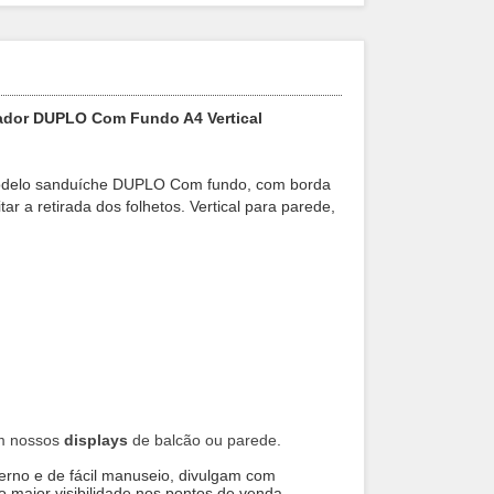
levador DUPLO Com Fundo A4 Vertical
ar, modelo sanduíche DUPLO Com fundo, com borda
tar a retirada dos folhetos.
Vertical para parede,
em nossos
displays
de balcão ou parede
.
erno e de fácil manuseio, divulgam com
o maior visibilidade nos pontos de venda.