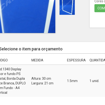
Cores d
COMP
Selecione o item para orçamento
DIGO
MEDIDA
ESPESSURA
QUANTIDA
d.1340 Display
sor e fundo PS
istal, Borda Dupla
Altura: 30 cm
1.5mm
1 unid.
ce Branca, DUPLO
Largura: 21 cm
m Fundo - A4
rtical