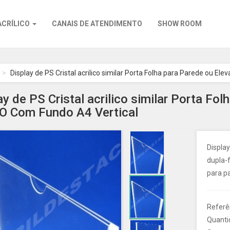
ACRÍLICO
CANAIS DE ATENDIMENTO
SHOW ROOM
Display de PS Cristal acrilico similar Porta Folha para Parede ou E
ay de PS Cristal acrilico similar Porta Fo
O Com Fundo A4 Vertical
Display
dupla-
para pa
Referê
Quanti