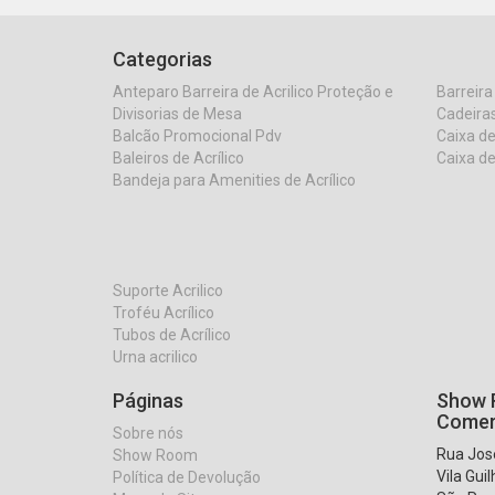
Categorias
Anteparo Barreira de Acrilico Proteção e
Barreira
Divisorias de Mesa
Cadeiras
Balcão Promocional Pdv
Caixa de
Baleiros de Acrílico
Caixa de
Bandeja para Amenities de Acrílico
Suporte Acrilico
Troféu Acrílico
Tubos de Acrílico
Urna acrilico
Páginas
Show R
Comer
Sobre nós
Rua José
Show Room
Vila Gui
Política de Devolução