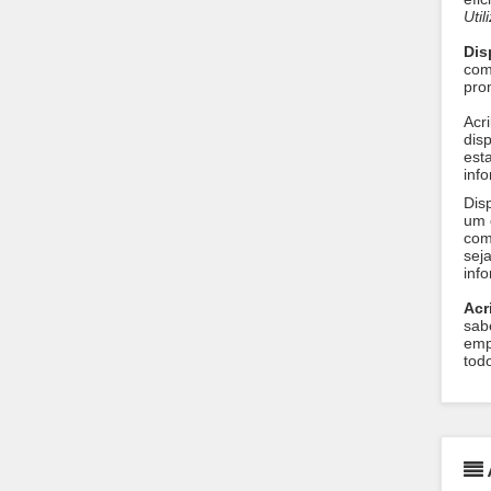
Uti
Dis
come
pro
Acri
disp
est
inf
Disp
um 
com
seja
inf
Acr
sab
emp
todo