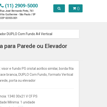
(11) 2909-5000
Toggle search
()
Rua José Bernardo Pinto, 761
Vila Guilherme - São Paulo / SP
CEP 02055-001
levador DUPLO Com Fundo A4 Vertical
lha para Parede ou Elevador
: visor e fundo PS cristal acrílico similar, borda fita
face branca, DUPLO Com Fundo, formato Vertical
rede, porta ou elevador
ncia: 1340 30x21 V CF PS
dade Mínima: 1 unidade