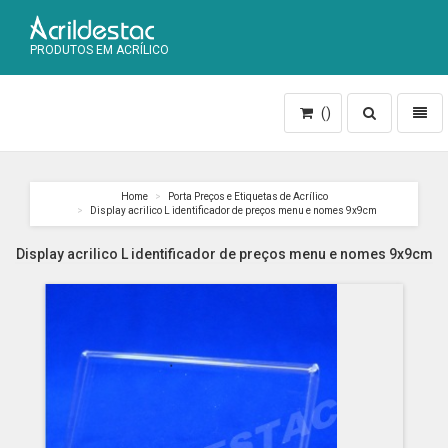
PRODUTOS EM ACRÍLICO
Toggle
Toggl
()
search
naviga
Home
Porta Preços e Etiquetas de Acrílico
Display acrilico L identificador de preços menu e nomes 9x9cm
Display acrilico L identificador de preços menu e nomes 9x9cm