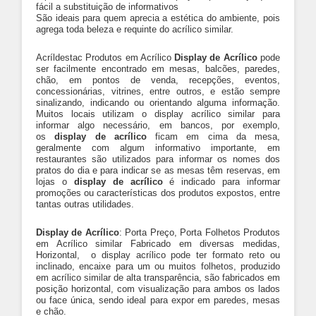
fácil a substituição de informativos
São ideais para quem aprecia a estética do ambiente, pois
agrega toda beleza e requinte do acrílico similar.
Acríldestac Produtos em Acrílico
Display de Acrílico
pode
ser facilmente encontrado em mesas, balcões, paredes,
chão, em pontos de venda, recepções, eventos,
concessionárias, vitrines, entre outros, e estão sempre
sinalizando, indicando ou orientando alguma informação.
Muitos locais utilizam o display acrílico similar para
informar algo necessário, em bancos, por exemplo,
os
display de acrílico
ficam em cima da mesa,
geralmente com algum informativo importante, em
restaurantes são utilizados para informar os nomes dos
pratos do dia e para indicar se as mesas têm reservas, em
lojas o
display de acrílico
é indicado para informar
promoções ou características dos produtos expostos, entre
tantas outras utilidades.
Display de Acrílico
: Porta Preço, Porta Folhetos Produtos
em Acrílico similar Fabricado em diversas medidas,
Horizontal, o display acrílico pode ter formato reto ou
inclinado, encaixe para um ou muitos folhetos, produzido
em acrílico similar de alta transparência, são fabricados em
posição horizontal, com visualização para ambos os lados
ou face única, sendo ideal para expor em paredes, mesas
e chão.