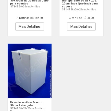
30x30cm alt Quadrada Cubo
transparente 30 alt x 20 x
para eventos
20cm Base Quadrada para
cupons
ST145 30x30cm Acrilico
ST145 30x20x20cm Acrilico
A partir de R$ 162,30
A partir de R$ 98,70
Mais Detalhes
Mais Detalhes
Urna de acrílico Branco
30cm Retangular
ST144 30x20x20cm Acrilico