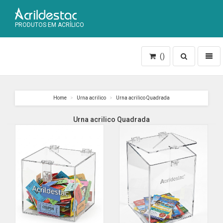
PRODUTOS EM ACRÍLICO
Toggle
Toggl
()
search
naviga
Home
Urna acrilico
Urna acrilico Quadrada
Urna acrilico Quadrada