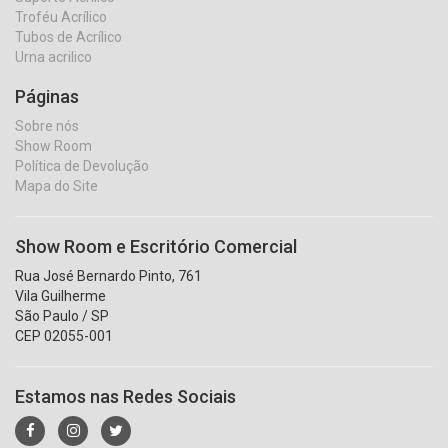
Troféu Acrílico
Tubos de Acrílico
Urna acrilico
Páginas
Sobre nós
Show Room
Política de Devolução
Mapa do Site
Show Room e Escritório Comercial
Rua José Bernardo Pinto, 761
Vila Guilherme
São Paulo / SP
CEP 02055-001
Estamos nas Redes Sociais