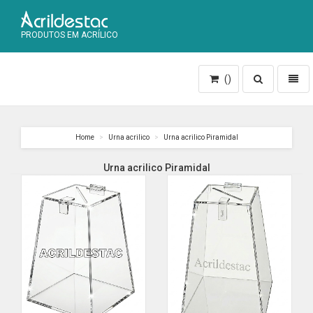
PRODUTOS EM ACRÍLICO
Toggle
Toggl
()
search
naviga
Home
Urna acrilico
Urna acrilico Piramidal
Urna acrilico Piramidal