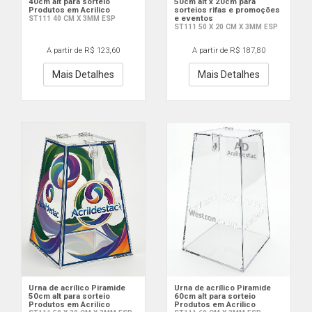
40cm alt para sorteio
50cm alt x 20cm para
Produtos em Acrilico
sorteios rifas e promoções
e eventos
ST111 40 CM X 3MM ESP
ST111 50 X 20 CM X 3MM ESP
A partir de R$ 123,60
A partir de R$ 187,80
Mais Detalhes
Mais Detalhes
Urna de acrílico Piramide
Urna de acrílico Piramide
50cm alt para sorteio
60cm alt para sorteio
Produtos em Acrilico
Produtos em Acrilico