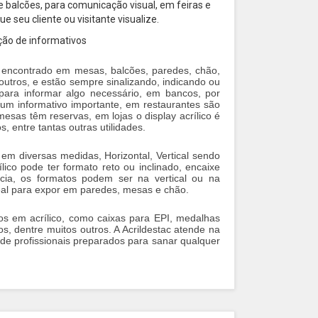
 balcões, para comunicação visual, em feiras e
 seu cliente ou visitante visualize.
ição de informativos
te encontrado em mesas, balcões, paredes, chão,
outros, e estão sempre sinalizando, indicando ou
o para informar algo necessário, em bancos, por
um informativo importante, em restaurantes são
mesas têm reservas, em lojas o display acrílico é
, entre tantas outras utilidades.
o em diversas medidas, Horizontal, Vertical sendo
lico pode ter formato reto ou inclinado, encaixe
ncia, os formatos podem ser na vertical ou na
deal para expor em paredes, mesas e chão.
os em acrílico, como caixas para EPI, medalhas
s, dentre muitos outros. A Acrildestac atende na
de profissionais preparados para sanar qualquer