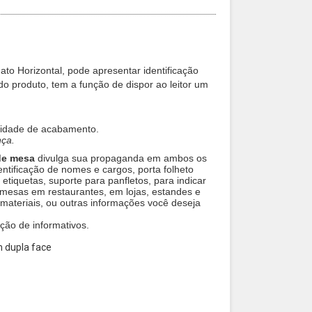
ato Horizontal, pode apresentar identificação
do produto,
tem a função de dispor ao leitor um
alidade de acabamento.
nça.
 de mesa
divulga sua propaganda em ambos os
dentificação de nomes e cargos, porta folheto
a etiquetas, suporte para panfletos, para indicar
mesas em restaurantes, em lojas, estandes e
materiais, ou outras informações você deseja
uição de informativos.
 dupla face