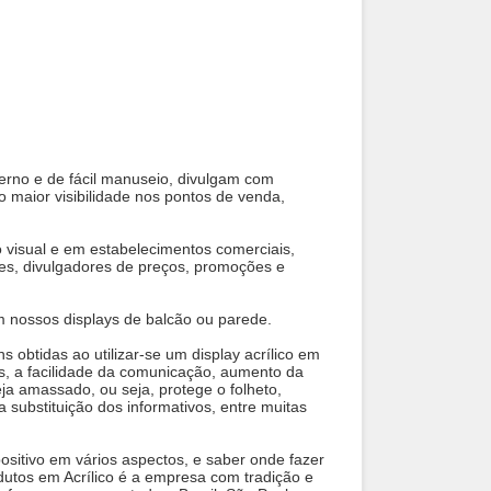
derno e de fácil manuseio, divulgam com
o maior visibilidade nos pontos de venda,
visual e em estabelecimentos comerciais,
rines, divulgadores de preços, promoções e
m nossos displays de balcão ou parede.
s obtidas ao utilizar-se um display acrílico em
s, a facilidade da comunicação, aumento da
a amassado, ou seja, protege o folheto,
a substituição dos informativos, entre muitas
sitivo em vários aspectos, e saber onde fazer
dutos em Acrílico é a empresa com tradição e