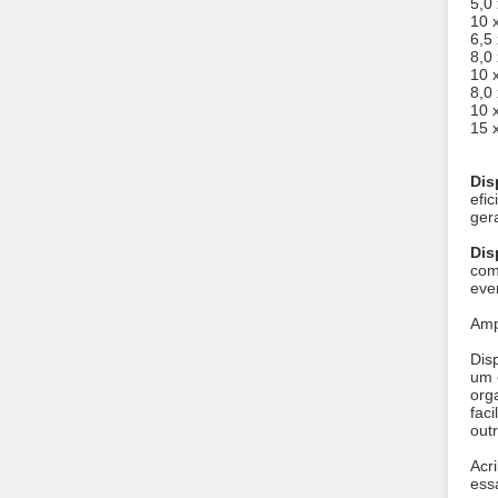
5,0
10 
6,5
8,0
10 
8,0
10 
15 
Dis
efi
ger
Dis
com
eve
Amp
Dis
um 
org
faci
out
Acr
ess