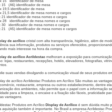
 x 15 identificador de mesa
x 15 (A6) identificador de mesa
 x 19,5 identificador de mesa
 x 21,5 identificador de mesa nomes e cargos
x 21 identificador de mesa nomes e cargos
 x 28 identificador de mesa nomes e cargos
x 30 identificador de mesa nomes e cargos
x 21 (A5) identificador de mesa nomes e cargos
play de acrílico
cristal com alta transparência, higiênico, além de mo
ciência sua informação, produtos ou serviços oferecidos, proporcionand
ando mais interesse na hora da compra.
play de acrílico Acrildestac
melhoram a exposição para comunicação 
o: lojas, restaurantes, recepções, hotéis, elevadores, fotografias, vit
ntos.
lie suas vendas divulgando a comunicação visual de seus produtos e
play de acrílico Acrildestac Produtos em Acrílico São muitas as vantagen
comércio, restaurante, empresa ou outros estabelecimento, dentre ela
anização dos ambientes, não permite que o papel com a informação sej
lidade para a limpeza, o encaixe e a fixação são fáceis, praticidade par
ras vantagens.
ildestac Produtos em Acrílico
Display de Acrílico
é sem dúvida muito po
a aquisição também é importante. No Brasil a empresa Acrildestac Pro