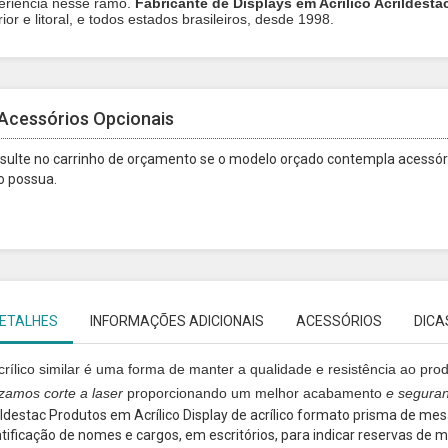
eriência nesse ramo.
Fabricante de Displays em Acrilico Acrildesta
rior e litoral, e todos estados brasileiros, desde 1998.
Acessórios Opcionais
sulte no carrinho de orçamento se o modelo orçado contempla acessóri
o possua.
ETALHES
INFORMAÇÕES ADICIONAIS
ACESSÓRIOS
DICA
crílico similar é uma forma de manter a qualidade e resistência ao pr
lizamos
corte a laser
proporcionando um melhor acabamento
e segura
ildestac Produtos em Acrílico Display de acrílico formato prisma de mesa
ntificação de nomes e cargos, em escritórios, para indicar reservas de