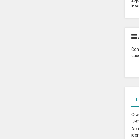
exp
inte
Con
cas
D
O a
Uti
Acr
ide