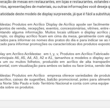
eração de mesas em restaurantes, em lojas e restaurantes, estandes e
ntos, apresentações de materiais, ou outras informações você deseja que
raticidade deste modelo de display surpreende, já que é fácil a substitu
íldestac Produtos em Acrílico Display de Acrílico apode ser facilmen
pontos de venda, recepções, eventos, concessionárias, vitrines, entre 
entando alguma informação. Muitos locais utilizam o display acrílic
mplo, os
display
acrílico ficam em cima da mesa, geralmente com alg
lizados para informar os nomes dos pratos do dia e para indicar se as 
icado para informar promoções ou características dos produtos expostos
play em Acrílico Acrildestac em t, y, v, Produtos em Acrílico Fabricad
principais A6, A5, A4, A3, A2 e A1, tamanhos e modelos o display acrí
a um ou muitos folhetos, produzido em acrílico de alta transparê
izontal, com visualização para ambos os lados ou face única, sendo i
ildestac Produtos em Acrílico empresa oferece variedades de produt
acrílico, caixas de sugestões, balcão promocional, potes para alimento
a Norte São Paulo e todo Território Nacional e conta com uma equipe 
ida sobre os produtos.