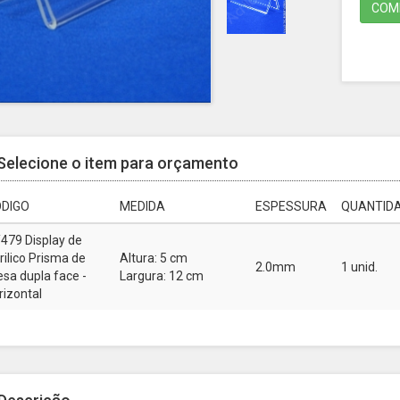
COMP
Selecione o item para orçamento
DIGO
MEDIDA
ESPESSURA
QUANTIDA
479 Display de
rilico Prisma de
Altura: 5 cm
2.0mm
1 unid.
sa dupla face -
Largura: 12 cm
rizontal