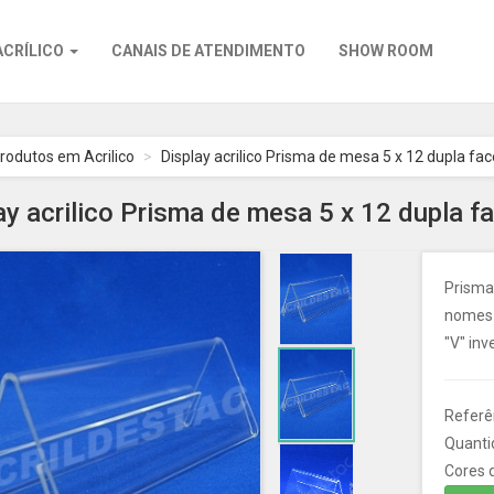
ACRÍLICO
CANAIS DE ATENDIMENTO
SHOW ROOM
rodutos em Acrilico
Display acrilico Prisma de mesa 5 x 12 dupla fac
ay acrilico Prisma de mesa 5 x 12 dupla f
Prisma
nomes c
"V" inv
Referên
Quanti
Cores d