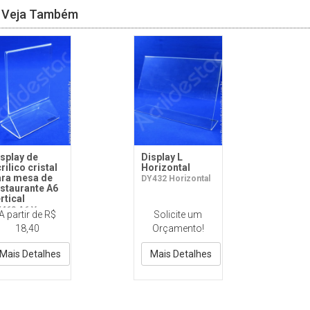
Veja Também
splay de
Display L
rilico cristal
Horizontal
ara mesa de
DY432 Horizontal
staurante A6
rtical
460 A6 V -
A partir de R$
Solicite um
rilico (base
18,40
Orçamento!
iangular)
Mais Detalhes
Mais Detalhes