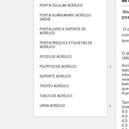
PORTA CELULAR ACRÍLICO
Dis
PORTA GUARDANAPO ACRÍLICO
DY4
SACHÊ
O d
PORTA LIVRO E SUPORTE DE
ACRÍLICO
com
bom
PORTA PREÇOS E ETIQUETAS DE
ACRÍLICO
O d
POTES DE ACRÍLICO
Uti
Acr
PÚLPITOS DE ACRÍLICO
lad
info
SUPORTE ACRILICO
res
bal
TROFÉU ACRÍLICO
que 
A p
TUBOS DE ACRÍLICO
Tam
URNA ACRILICO
(me
4,5
4,0
4,5
5,0