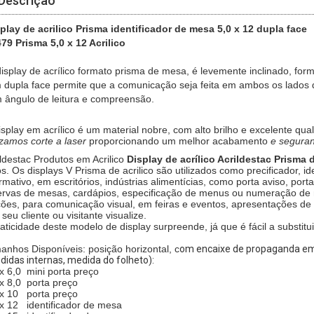
Descrição
play de acrilico Prisma identificador de mesa 5,0 x 12 dupla face
79 Prisma 5,0 x 12 Acrilico
isplay de acrílico formato prisma de mesa, é levemente inclinado, form
 dupla face permite que a comunicação seja feita em ambos os lados 
 ângulo de leitura e compreensão.
isplay em acrílico é um material nobre, com alto brilho e excelente qu
lizamos
corte a laser
proporcionando um melhor acabamento
e segura
ildestac Produtos em Acrilico
Display de acrílico Acrildestac Prisma
os. Os displays V Prisma de acrilico são utilizados como precificador, i
rmativo, em escritórios, indústrias alimentícias, como porta aviso, port
ervas de mesas, cardápios, especificação de menus ou numeração de 
cões, para comunicação visual, em feiras e eventos, apresentações de 
seu cliente ou visitante visualize.
raticidade deste modelo de display surpreende, já que é fácil a substit
anhos Disponíveis: posição horizontal, c
om encaixe de propaganda em
didas internas, medida do folheto):
 x 6,0 mini porta preço
 x 8,0 porta preço
 x 10 porta preço
 x 12 identificador de mesa