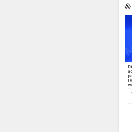
Di
ac
p
re
ve
DY
Ac
tr