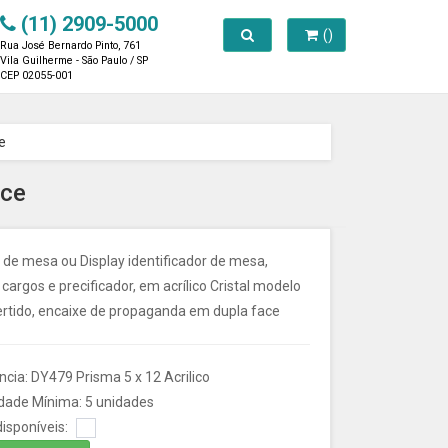
(11) 2909-5000
Toggle search
()
Rua José Bernardo Pinto, 761
Vila Guilherme - São Paulo / SP
CEP 02055-001
e
ace
 de mesa ou Display identificador de mesa,
argos e precificador, em acrílico Cristal modelo
ertido, encaixe de propaganda em dupla face
cia: DY479 Prisma 5 x 12 Acrilico
dade Mínima: 5 unidades
isponíveis: