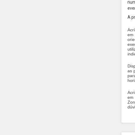
num
eve
A p
Acr
em 
ori
exe
uti
ind
Dis
as 
par
hor
Acr
em 
Zon
dúv