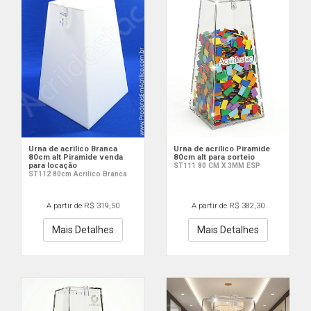
Urna de acrilico Branca
Urna de acrílico Piramide
80cm alt Piramide venda
80cm alt para sorteio
para locação
ST111 80 CM X 3MM ESP
ST112 80cm Acrilico Branca
A partir de R$ 319,50
A partir de R$ 382,30
Mais Detalhes
Mais Detalhes