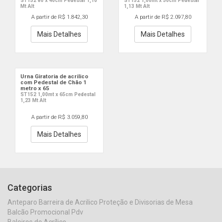
ST152 80 x 40cm Pedestal 1,10
ST152 1,00mt x 50cm Pedestal
Mt Alt
1,13 Mt Alt
A partir de R$ 1.842,30
A partir de R$ 2.097,80
Mais Detalhes
Mais Detalhes
Urna Giratoria de acrilico
com Pedestal de Chão 1
metro x 65
ST152 1,00mt x 65cm Pedestal
1,23 Mt Alt
A partir de R$ 3.059,80
Mais Detalhes
Categorias
Anteparo Barreira de Acrilico Proteção e Divisorias de Mesa
Balcão Promocional Pdv
Baleiros de Acrílico