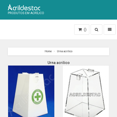
PRODUTOS EM ACRÍLICO
Toggle
Toggl
()
search
naviga
Home
Urna acrilico
Urna acrilico