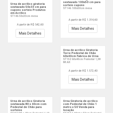
sextavado 100x50 cm para
Urna de acrilico giratoria
sorteio cupons
sextavado 50x33 cm para
ST146 100x50cm mesa
cupons sorteio Produtos
em Acrilico
ST146 50x33cm mesa
A partir de R$ 1.314,60
A partir de R$ 542,60
Mais Detalhes
Mais Detalhes
Urna de acrilico Giratoria
Torre Pedestal de Chão
60x40cm Fabrica de Urna
ST152 60x40cm Pedestal 1,08
Mt Alt
A partir de R$ 1.572,40
Mais Detalhes
Urna de acrilico Giratoria
Urna Giratoria de acrilico
sextavada 80 x 40cm com
com Pedestal de Chão 1
Pedestal de Chão para
metro x 50 Venda para
sorteios
locação