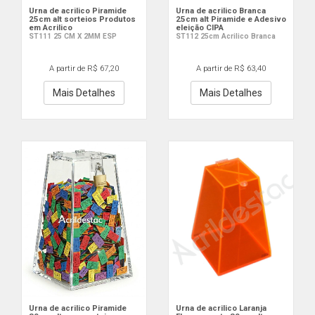
Urna de acrilico Piramide
Urna de acrilico Branca
25cm alt sorteios Produtos
25cm alt Piramide e Adesivo
em Acrilico
eleição CIPA
ST111 25 CM X 2MM ESP
ST112 25cm Acrilico Branca
A partir de R$ 67,20
A partir de R$ 63,40
Mais Detalhes
Mais Detalhes
Urna de acrilico Piramide
Urna de acrilico Laranja