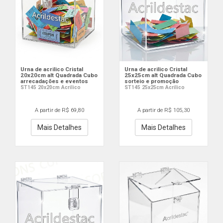
Urna de acrilico Cristal
Urna de acrilico Cristal
20x20cm alt Quadrada Cubo
25x25cm alt Quadrada Cubo
arrecadações e eventos
sorteio e promoção
ST145 20x20cm Acrilico
ST145 25x25cm Acrilico
A partir de R$ 69,80
A partir de R$ 105,30
Mais Detalhes
Mais Detalhes