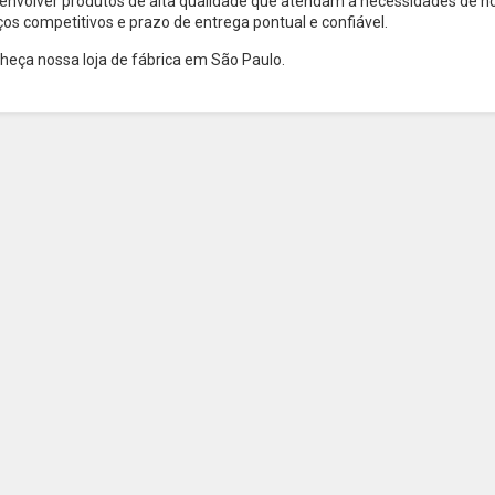
envolver produtos de alta qualidade que atendam à necessidades de n
ços competitivos e prazo de entrega pontual e confiável.
heça nossa loja de fábrica em São Paulo.