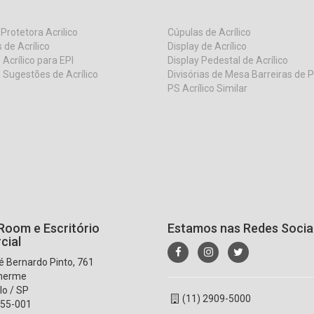
 Protetora Acrilico
Cúpulas de Acrílico
 de Acrílico
Display de Acrílico
 Acrílico para EPI
Display Pedestal de Acrílico
 Sugestões de Acrílico
Divisórias de Mesa Barreiras de 
PS Acrílico Similar
oom e Escritório
Estamos nas Redes Socia
cial
 Bernardo Pinto, 761
lherme
lo / SP
(11) 2909-5000
55-001