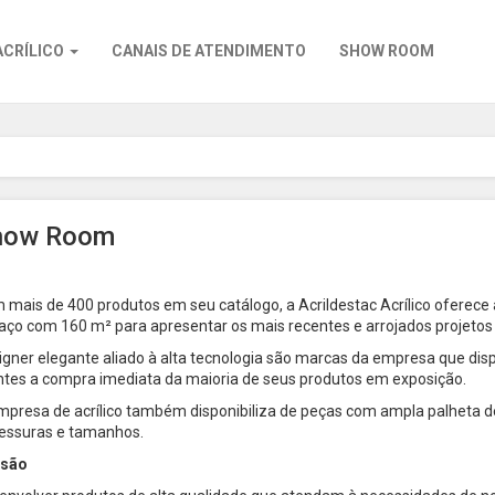
ACRÍLICO
CANAIS DE ATENDIMENTO
SHOW ROOM
how Room
 mais de 400 produtos em seu catálogo, a Acrildestac Acrílico oferece 
aço com 160 m² para apresentar os mais recentes e arrojados projeto
igner elegante aliado à alta tecnologia são marcas da empresa que disp
entes a compra imediata da maioria de seus produtos em exposição.
mpresa de acrílico também disponibiliza de peças com ampla palheta d
essuras e tamanhos.
ssão