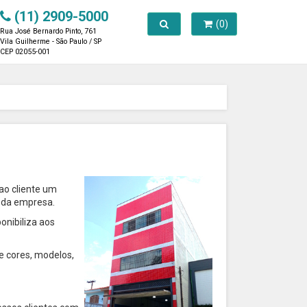
(11) 2909-5000
Toggle search
(0)
Rua José Bernardo Pinto, 761
Vila Guilherme - São Paulo / SP
CEP 02055-001
ao cliente um
s da empresa.
onibiliza aos
e cores, modelos,