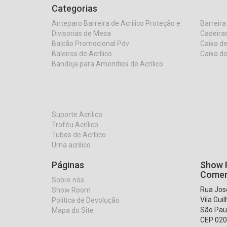
Categorias
Anteparo Barreira de Acrilico Proteção e
Barreira
Divisorias de Mesa
Cadeiras
Balcão Promocional Pdv
Caixa de
Baleiros de Acrílico
Caixa de
Bandeja para Amenities de Acrílico
Suporte Acrilico
Troféu Acrílico
Tubos de Acrílico
Urna acrilico
Páginas
Show R
Comer
Sobre nós
Rua José
Show Room
Vila Gui
Política de Devolução
São Pau
Mapa do Site
CEP 020