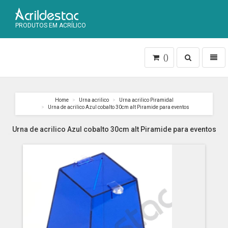
PRODUTOS EM ACRÍLICO
Toggle
Toggl
()
search
naviga
Home
Urna acrilico
Urna acrilico Piramidal
Urna de acrilico Azul cobalto 30cm alt Piramide para eventos
Urna de acrilico Azul cobalto 30cm alt Piramide para eventos