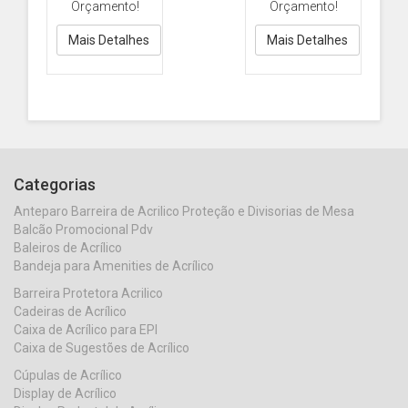
Orçamento!
Orçamento!
eventos
promoção
Cod1112 30cm PS
Cod.1144
Branca
25x25cm PS
Mais Detalhes
Mais Detalhes
Branca
Categorias
Anteparo Barreira de Acrilico Proteção e Divisorias de Mesa
Balcão Promocional Pdv
Baleiros de Acrílico
Bandeja para Amenities de Acrílico
Barreira Protetora Acrilico
Cadeiras de Acrílico
Caixa de Acrílico para EPI
Caixa de Sugestões de Acrílico
Cúpulas de Acrílico
Display de Acrílico