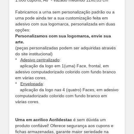
1.000 cupons, A6* - vazado medindo 12x0,03 cm
Fabricamos a urna sem personalização padrão ou a
urna pode ainda ter a sua customização feita em
adesivo com sua logomarca, personalizada em duas
opções:
Personalizamos com sua logomarca, envie sua
arte.
(peças personalizadas podem ser adquiridas através
do site institucional)
*
Adesivo centralizado
:
aplicação da logo em 1(uma) Face, frontal, em
adesivo computadorizado colorido com fundo branco
em várias cores.
*
Envelopada
:
aplicação da logo nas 4 (quatro) Faces, em adesivo
computadorizado colorido com fundo branco em
várias cores.
Urna em acrilico Acrildestac
é sem dúvida um
produto confiável! Oferece segurança aos cupons e
fichas armazenadas, garante maior seriedade na