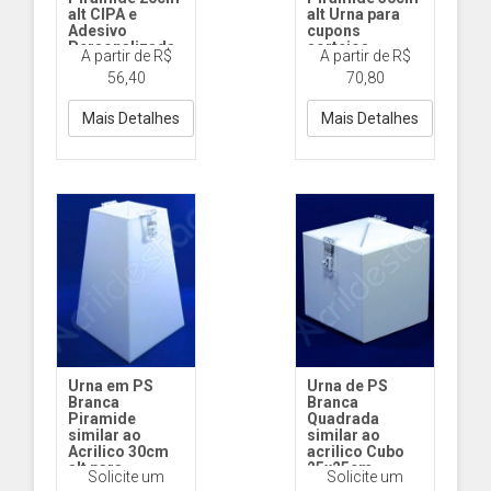
alt CIPA e
alt Urna para
Adesivo
cupons
Personalizada
sorteios
A partir de R$
A partir de R$
ST112 20cm
ST112 30cm
56,40
70,80
Acrilico Branca
Acrilico Branca
2mm
Mais Detalhes
Mais Detalhes
Urna em PS
Urna de PS
Branca
Branca
Piramide
Quadrada
similar ao
similar ao
Acrilico 30cm
acrilico Cubo
alt para
25x25cm
Solicite um
Solicite um
sorteios e
sorteio e