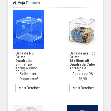
Veja Também
Urna de PS
Urna de acrilico
Cristal
Cristal
Quadrada
15x15cm alt
similar ao
Quadrada Cubo
acrilico Cubo
sorteios e
20x20cm
doações
Solicite um
A partir de R$
arrecadações e
ST145 15x15cm
Orçamento!
46,90
eventos
Acrilico
Cod.1145
20x20cm PS
Mais Detalhes
Mais Detalhes
Cristal