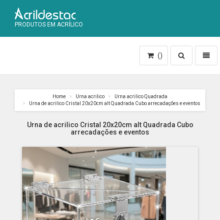
PRODUTOS EM ACRÍLICO
Toggle
Toggl
()
search
naviga
Home
Urna acrilico
Urna acrilico Quadrada
Urna de acrilico Cristal 20x20cm alt Quadrada Cubo arrecadações e eventos
Urna de acrilico Cristal 20x20cm alt Quadrada Cubo
arrecadações e eventos