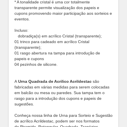
* A tonalidade cristal é uma cor totalmente
transparente permite visualização dos papeis e
cupons promovendo maior participação aos sorteios e
eventos.
Incluso:
dobradiça(s) em acrílico Cristal (transparente);
01 trinco para cadeado em acrílico Cristal
(transparente);
01 rasgo abertura na tampa para introdução de
papeis e cupons
04 pezinhos de silicone.
A
Urna Quadrada de Acrilico Acrildestac
são
fabricadas em várias medidas para serem colocadas
em balcão ou mesa ou paredes. Sua tampa tem o
rasgo para a introdução dos cupons e papeis de
sugestões.
Conheça nossa linha de Urna para Sorteio e Sugestão
de acrílico Acrildestac, podem ser nos formatos
de
Piramide, Retangular, Quadrada, Trapézios,