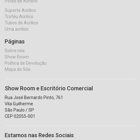
Potes de Acrílico
Suporte Acrilico
Troféu Acrílico
Tubos de Acrílico
Urna acrilico
Páginas
Sobre nós
Show Room
Política de Devolução
Mapa do Site
Show Room e Escritório Comercial
Rua José Bernardo Pinto, 761
Vila Guilherme
São Paulo / SP
CEP 02055-001
Estamos nas Redes Sociais