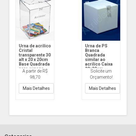
Urna de acrilico
Urna de PS
Cristal
Branca
transparente 30
Quadrada
alt x 20 x 20cm
similar ao
Base Quadrada
acrilico Caixa
para cupons
20x20cm
A partir de R$
Solicite um
arrecadações e
ST145
98,70
Orçamento!
eventos
30x20x20cm
Acrilico
Cod.1144
20x20cm PS
Mais Detalhes
Mais Detalhes
Branca