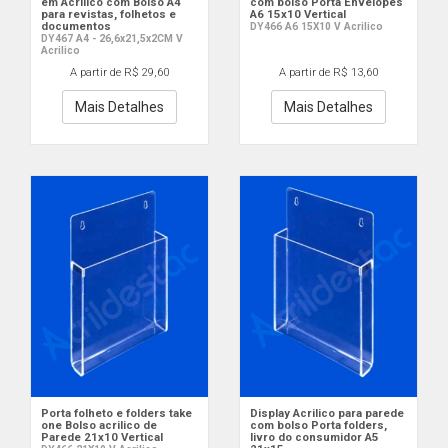
em Acrílico com Bolso A4
com bolso Porta Envelopes
para revistas, folhetos e
A6 15x10 Vertical
documentos
DY466 A6 15X10 V Acrilico
DY467 A4 - 26,6x21,5x2CM V
Acrilico
A partir de R$ 29,60
A partir de R$ 13,60
Mais Detalhes
Mais Detalhes
Porta folheto e folders take
Display Acrilico para parede
one Bolso acrilico de
com bolso Porta folders,
Parede 21x10 Vertical
livro do consumidor A5