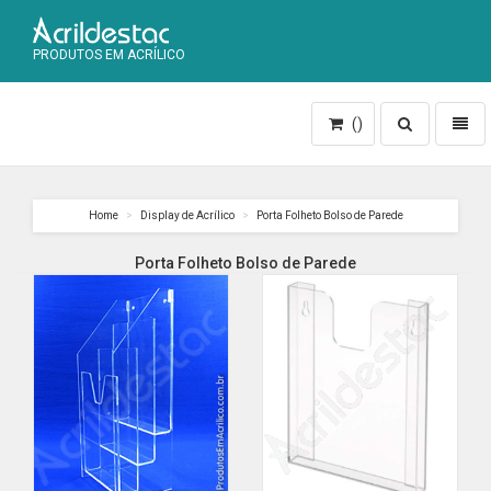
PRODUTOS EM ACRÍLICO
Toggle
Toggl
()
search
naviga
Home
Display de Acrílico
Porta Folheto Bolso de Parede
Porta Folheto Bolso de Parede