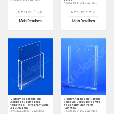
21x15
DY466 21X10 V Acrilico
DY466 A5 21x15 V Acrilico
A partir de R$ 17,60
A partir de R$ 23,90
Mais Detalhes
Mais Detalhes
Display de parede em
Display Acrilico de Parede
Acrilico suporte para
Bolso A5 21x15 para Livro
folhetos e Porta prontuario
do consumidor Porta
A4 30x21cm
Folhetos
DY466 A4 30x21 V Acrilico
DY468 A5 21x15 V Acrilico