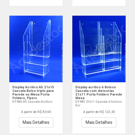
Display Acrilico A5 21x15
Display acrilico 6 Bolsos
Cascata Bolso triplo para
Cascata com divisorias
Parede ou Mesa Porta
21x11 Porta Folders Parede
Folders, Flyers
Mesa
DY486 A5 Cascata Acrilico
DY485 21x11 Cascata 6 bolsos
Acr
A partir de R$ 83,90
A partir de R$ 122,30
Mais Detalhes
Mais Detalhes