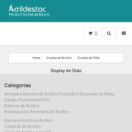
PRODUTOS EM ACRÍLICO
Toggle
Toggl
()
search
naviga
Home
Display de Acrílico
Display de Chão
Display de Chão
Categorias
Anteparo Barreira de Acrilico Proteção e Divisorias de Mesa
Balcão Promocional Pdv
Baleiros de Acrílico
Bandeja para Amenities de Acrílico
Barreira Protetora Acrilico
Cadeiras de Acrílico