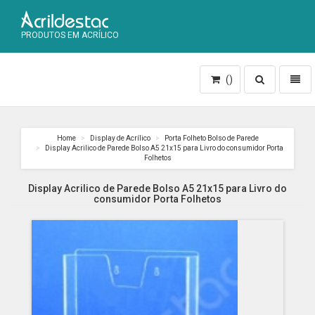
PRODUTOS EM ACRÍLICO
Toggle
Toggl
()
search
naviga
Home
Display de Acrílico
Porta Folheto Bolso de Parede
Display Acrilico de Parede Bolso A5 21x15 para Livro do consumidor Porta
Folhetos
Display Acrilico de Parede Bolso A5 21x15 para Livro do
consumidor Porta Folhetos