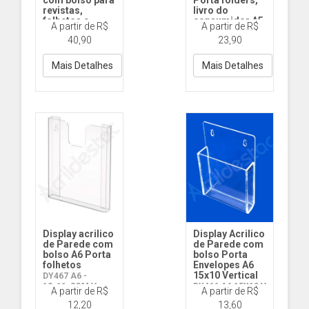
com bolso para
Porta folders,
revistas,
livro do
folhetos e
consumidor A5
A partir de R$
A partir de R$
folders
21x15
40,90
23,90
DY468 A4 30x21 V
DY466 A5 21x15 V
Acrilico
Acrilico
Mais Detalhes
Mais Detalhes
Display acrilico
Display Acrilico
de Parede com
de Parede com
bolso A6 Porta
bolso Porta
folhetos
Envelopes A6
15x10 Vertical
DY467 A6 -
12x11x2CM V
DY466 A6 15X10 V
A partir de R$
A partir de R$
Acrilico
Acrilico
12,20
13,60