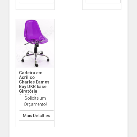
Cadeira em
Acrilico
Charles Eames
Ray DKR base
Giratória
Cad Charles
Solicite um
Eames DKR
Orçamento!
Giratória rodízios
Mais Detalhes