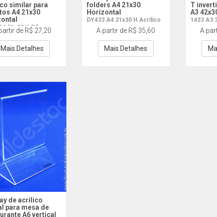
ico similar para
folders A4 21x30
T invert
tos A4 21x30
Horizontal
A3 42x3
zontal
DY433 A4 21x30 H Acrilico
1433 A3 
A4 21x30 H PS
partir de R$ 27,20
A partir de R$ 35,60
A par
Mais Detalhes
Mais Detalhes
Ma
ay de acrilico
al para mesa de
urante A6 vertical