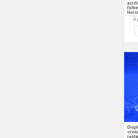
acril
folhe
Hori
1433 
A 
Displ
crist
resta