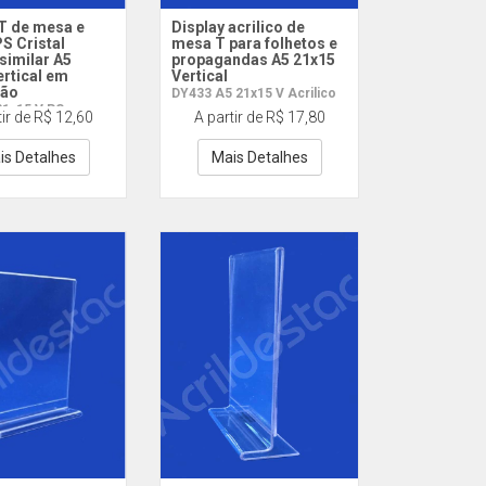
 T de mesa e
Display acrilico de
S Cristal
mesa T para folhetos e
 similar A5
propagandas A5 21x15
ertical em
Vertical
ão
DY433 A5 21x15 V Acrilico
21x15 V PS
tir de R$ 12,60
A partir de R$ 17,80
is Detalhes
Mais Detalhes