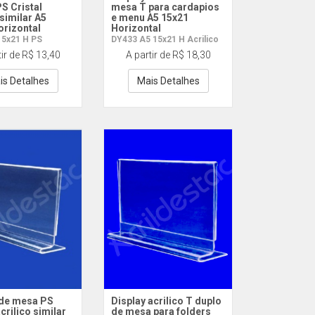
S Cristal
mesa T para cardapios
 similar A5
e menu A5 15x21
orizontal
Horizontal
15x21 H PS
DY433 A5 15x21 H Acrilico
tir de R$ 13,40
A partir de R$ 18,30
is Detalhes
Mais Detalhes
 de mesa PS
Display acrilico T duplo
acrilico similar
de mesa para folders