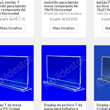
ico similar T
invertido para balcão
balcão P
tido para balcão
mesa restaurante A6
acrilico
 restaurante A6
10x15 Horizontal
15x21 H
5 Horizontal
DY433 A6 10x15 H Acrilico
1433 A5 
A6 10x15 H PS
 partir de R$ 7,10
A partir de R$ 8,90
A par
Mais Detalhes
Mais Detalhes
Ma
lay T de mesa
Display de acrilico T de
Display
o PS Cristal
mesa para folhetos e
Cristal 