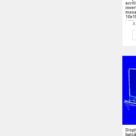
acril
inver
mesa
10x1
1433 
A
Disp
balcã