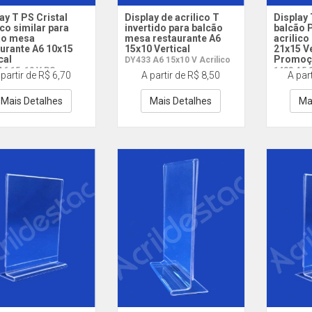
ay T PS Cristal
Display de acrilico T
Display
ico similar para
invertido para balcão
balcão P
ão mesa
mesa restaurante A6
acrilico
urante A6 10x15
15x10 Vertical
21x15 V
cal
Promoç
DY433 A6 15x10 V Acrilico
A6 15x10 V PS
1433 A5 
 partir de R$ 6,70
A partir de R$ 8,50
A par
Mais Detalhes
Mais Detalhes
Ma