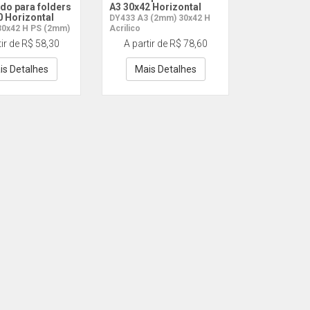
ido para folders
A3 30x42 Horizontal
0 Horizontal
DY433 A3 (2mm) 30x42 H
30x42 H PS (2mm)
Acrilico
tir de R$ 58,30
A partir de R$ 78,60
is Detalhes
Mais Detalhes