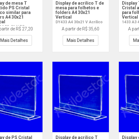
lay de mesa T
Display de acrilico T de
Display
tido PS Cristal
mesa para folhetos e
Cristal 
ico similar para
folders A4 30x21
para fol
rs A4 30x21
Vertical
Vertical
cal
DY433 A4 30x21 V Acrilico
1433 A3 
A4 30x21 V PS
partir de R$ 27,20
A partir de R$ 35,60
A par
Mais Detalhes
Mais Detalhes
Ma
ay de PS Cristal
Display de acrilico T
Display