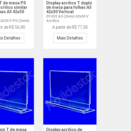
 T de mesa PS
Display acrilico T duplo
acrilico similar
de mesa para folhas A3
has A3 42x30
42x30 Vertical
DY433 A3 (2mm) 42x30 V
42x30 V PS (2mm)
Acrilico
tir de R$ 56,90
A partir de R$ 77,30
is Detalhes
Mais Detalhes
 em T de mesa
Display acrilico de