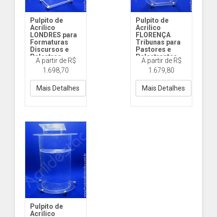
Pulpito de
Pulpito de
Acrilico
Acrilico
LONDRES para
FLORENÇA
Formaturas
Tribunas para
Discursos e
Pastores e
Palestras
Palestrantes
A partir de R$
A partir de R$
PP129 Londres
PP122 Florença
1.698,70
1.679,80
Cristal
Cristal
Mais Detalhes
Mais Detalhes
Pulpito de
Acrilico