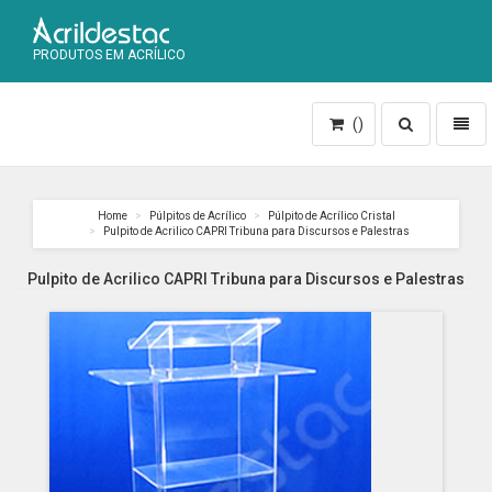
PRODUTOS EM ACRÍLICO
Toggle
Toggl
()
search
naviga
Home
Púlpitos de Acrílico
Púlpito de Acrílico Cristal
Pulpito de Acrilico CAPRI Tribuna para Discursos e Palestras
Pulpito de Acrilico CAPRI Tribuna para Discursos e Palestras