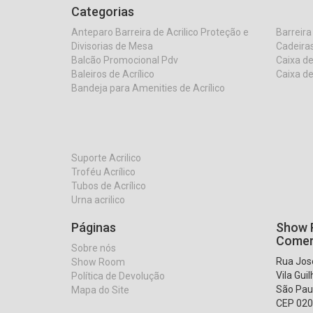
Categorias
Anteparo Barreira de Acrilico Proteção e
Barreira
Divisorias de Mesa
Cadeiras
Balcão Promocional Pdv
Caixa de
Baleiros de Acrílico
Caixa de
Bandeja para Amenities de Acrílico
Suporte Acrilico
Troféu Acrílico
Tubos de Acrílico
Urna acrilico
Páginas
Show R
Comer
Sobre nós
Rua José
Show Room
Vila Gui
Política de Devolução
São Pau
Mapa do Site
CEP 020