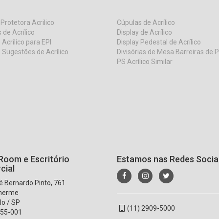
 Protetora Acrilico
Cúpulas de Acrílico
 de Acrílico
Display de Acrílico
 Acrílico para EPI
Display Pedestal de Acrílico
 Sugestões de Acrílico
Divisórias de Mesa Barreiras de 
PS Acrílico Similar
oom e Escritório
Estamos nas Redes Socia
cial
 Bernardo Pinto, 761
lherme
lo / SP
(11) 2909-5000
55-001