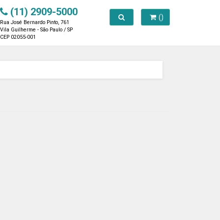
(11) 2909-5000
Toggle search
()
Rua José Bernardo Pinto, 761
Vila Guilherme - São Paulo / SP
CEP 02055-001