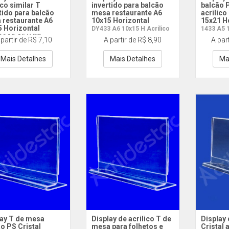
ico similar T
invertido para balcão
balcão P
tido para balcão
mesa restaurante A6
acrilico
 restaurante A6
10x15 Horizontal
15x21 H
5 Horizontal
DY433 A6 10x15 H Acrilico
1433 A5 
A6 10x15 H PS
 partir de R$ 7,10
A partir de R$ 8,90
A par
Mais Detalhes
Mais Detalhes
Ma
lay T de mesa
Display de acrilico T de
Display
o PS Cristal
mesa para folhetos e
Cristal 