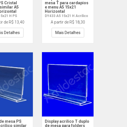
S Cristal
mesa T para cardapios
 similar A5
e menu A5 15x21
orizontal
Horizontal
15x21 H PS
DY433 A5 15x21 H Acrilico
tir de R$ 13,40
A partir de R$ 18,30
is Detalhes
Mais Detalhes
 de mesa PS
Display acrilico T duplo
acrilico similar
de mesa para folders