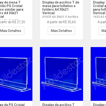
lay de mesa T
Display de acrilico T de
Display
tido PS Cristal
mesa para folhetos e
Cristal 
ico similar para
folders A4 30x21
para fol
rs A4 30x21
Vertical
Vertical
cal
DY433 A4 30x21 V Acrilico
1433 A3 
A4 30x21 V PS
partir de R$ 27,20
A partir de R$ 35,60
A par
Mais Detalhes
Mais Detalhes
Ma
ay de PS Cristal
Display de acrilico T
Display