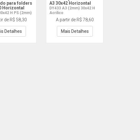
ido para folders
A3 30x42 Horizontal
0 Horizontal
DY433 A3 (2mm) 30x42 H
30x42 H PS (2mm)
Acrilico
tir de R$ 58,30
A partir de R$ 78,60
is Detalhes
Mais Detalhes