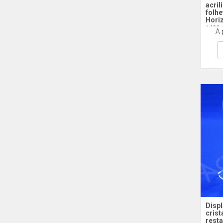
acril
folhe
Hori
1433 
A 
Displ
crist
resta