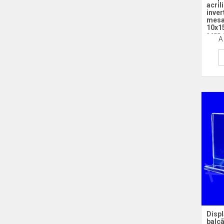
acril
inver
mesa
10x1
1433 
A
Disp
balcã