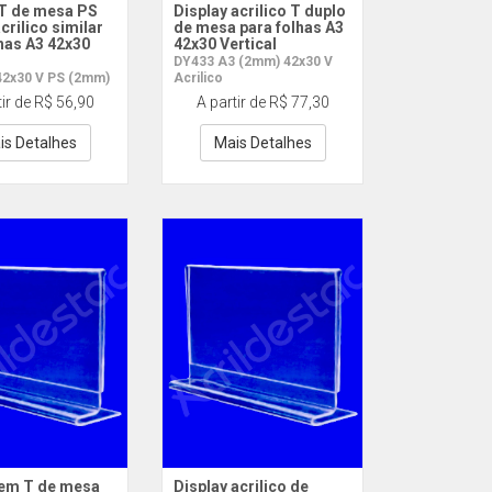
 T de mesa PS
Display acrilico T duplo
acrilico similar
de mesa para folhas A3
has A3 42x30
42x30 Vertical
DY433 A3 (2mm) 42x30 V
42x30 V PS (2mm)
Acrilico
tir de R$ 56,90
A partir de R$ 77,30
is Detalhes
Mais Detalhes
 em T de mesa
Display acrilico de