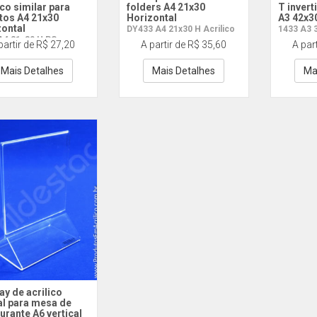
ico similar para
folders A4 21x30
T invert
tos A4 21x30
Horizontal
A3 42x3
zontal
DY433 A4 21x30 H Acrilico
1433 A3 
A4 21x30 H PS
partir de R$ 27,20
A partir de R$ 35,60
A par
Mais Detalhes
Mais Detalhes
Ma
ay de acrilico
al para mesa de
urante A6 vertical