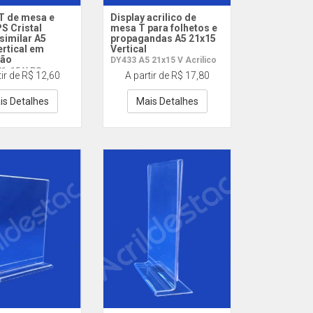
 T de mesa e
Display acrilico de
S Cristal
mesa T para folhetos e
 similar A5
propagandas A5 21x15
ertical em
Vertical
ão
DY433 A5 21x15 V Acrilico
21x15 V PS
tir de R$ 12,60
A partir de R$ 17,80
is Detalhes
Mais Detalhes