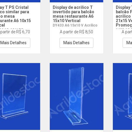
ay T PS Cristal
Display de acrilico T
Display
ico similar para
invertido para balcão
balcão P
ão mesa
mesa restaurante A6
acrilico
urante A6 10x15
15x10 Vertical
21x15 V
cal
Promoç
DY433 A6 15x10 V Acrilico
A6 15x10 V PS
1433 A5 
 partir de R$ 6,70
A partir de R$ 8,50
A par
Mais Detalhes
Mais Detalhes
Ma