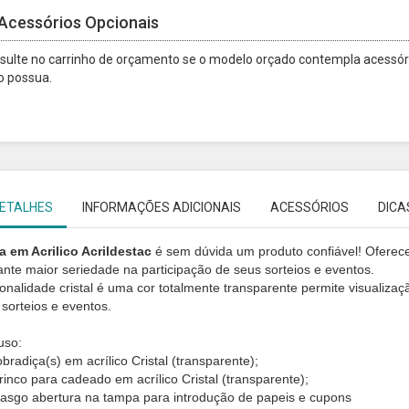
Acessórios Opcionais
sulte no carrinho de orçamento se o modelo orçado contempla acessóri
o possua.
ETALHES
INFORMAÇÕES ADICIONAIS
ACESSÓRIOS
DICA
a em Acrilico Acrildestac
é sem dúvida um produto confiável! Ofere
ante maior seriedade na participação de seus sorteios e eventos.
 tonalidade cristal é uma cor totalmente transparente permite visuali
 sorteios e eventos.
uso:
radiça(s) em acrílico Cristal (transparente);
trinco para cadeado em acrílico Cristal (transparente);
rasgo abertura na tampa para introdução de papeis e cupons