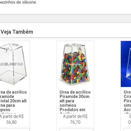
pezinhos de silicone.
Veja Também
na de acrilico
Urna de acrilico
Urn
iramide
Piramide 30cm
Cri
istal 20cm alt
alt para
Pir
rna para
sorteios
sim
upons
Produtos em
Acr
rteios e
Acrilico
alt 
A partir de R$
A partir de R$
S
ventos
sor
ST111 30 CM X
56,80
76,70
O
eve
111 20 CM X
2MM ESP
MM ESP
Cod