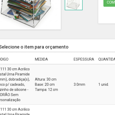
COMP
Selecione o item para orçamento
DIGO
MEDIDA
ESPESSURA
QUANTIDA
111 30 cm Acrilico
istal Urna Piramide
mm), dobradiça(s),
Altura: 30 cm
inco p/ cadeado,
Base: 20 cm
3.0mm
1 unid.
zinho de silicone -
Tampa: 12 cm
ADRÃO Sem
rsonalização
111 30 cm Acrilico
istal Urna Piramide