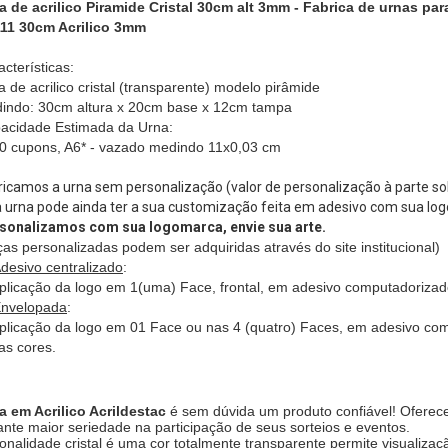
a de acrilico Piramide Cristal 30cm alt 3mm - Fabrica de urnas pa
11 30cm Acrilico 3mm
cterísticas:
 de acrilico
cristal (transparente) modelo pirâmide
indo: 30cm altura x 20cm base x 12cm tampa
acidade Estimada da Urna:
0 cupons, A6* - vazado medindo 11x0,03 cm
ricamos a urna sem personalização (valor de personalização à parte s
a urna pode ainda ter a sua customização feita em adesivo com sua l
sonalizamos com sua logomarca, envie sua arte.
ças personalizadas podem ser adquiridas através do site institucional)
desivo centralizado
:
plicação da logo em 1(uma) Face, frontal, em adesivo computadorizad
nvelopada
:
plicação da logo em 01 Face ou nas 4 (quatro) Faces, em adesivo co
ias cores.
a em Acrilico Acrildestac
é sem dúvida um produto confiável! Ofere
ante maior seriedade na participação de seus sorteios e eventos.
 tonalidade cristal é uma cor totalmente transparente permite visuali