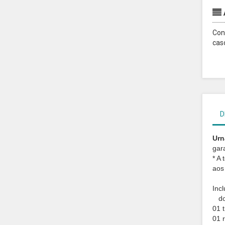
Con
cas
D
Urn
gar
* A
aos
Incl
dob
01 
01 