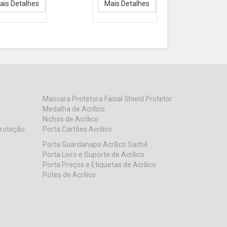
tal
ais Detalhes
Mais Detalhes
Mascara Protetora Facial Shield Protetor
Medalha de Acrílico
Nichos de Acrílico
Proteção
Porta Cartões Acrílico
Porta Guardanapo Acrílico Sachê
Porta Livro e Suporte de Acrílico
Porta Preços e Etiquetas de Acrílico
Potes de Acrílico