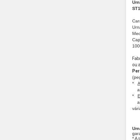
Urn
ST1
Cara
Urna
Med
Cap
100
Fab
ou 
Per
(pe
*
A
a
*
E
a
vár
Urn
gar
* A