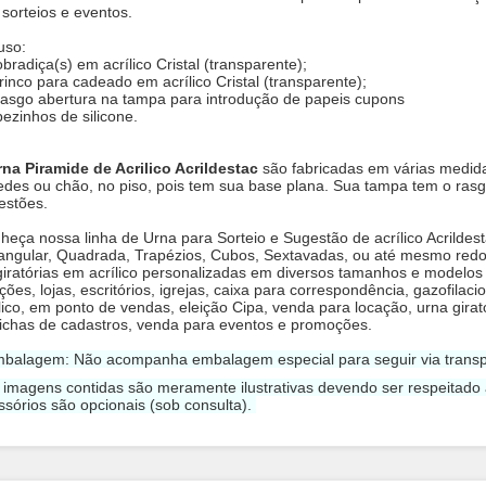
 sorteios e eventos.
uso:
bradiça(s) em acrílico Cristal (transparente);
trinco para cadeado em acrílico Cristal (transparente);
rasgo abertura na tampa para introdução de papeis cupons
pezinhos de silicone.
rna Piramide de Acrilico Acrildestac
são fabricadas em várias medid
edes ou chão, no piso, pois tem sua base plana. Sua tampa tem o rasg
estões.
heça nossa linha de Urna para Sorteio e Sugestão de acrílico Acrilde
angular, Quadrada, Trapézios, Cubos, Sextavadas, ou até mesmo redo
giratórias em acrílico personalizadas em diversos tamanhos e modelos
ões, lojas, escritórios, igrejas, caixa para correspondência, gazofilac
ilico, em ponto de vendas, eleição Cipa, venda para locação, urna gir
fichas de cadastros, venda para eventos e promoções.
mbalagem: Não acompanha embalagem especial para seguir via transp
s imagens contidas são meramente ilustrativas devendo ser respeitado
ssórios são opcionais (sob consulta).