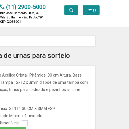
(11) 2909-5000
Toggle search
()
Rua José Bernardo Pinto, 761
Vila Guilherme - São Paulo / SP
CEP 02055-001
 de urnas para sorteio
 Acrilico Cristal, Pirâmide: 30 cm Altura, Base
 Tampa 12x12 x 3mm dispõe de uma tampa com
ças, trinco para cadeado e pezinhos silicone
ncia: ST111 30 CM X 3MM ESP
dade Mínima: 1 unidade
isponíveis: