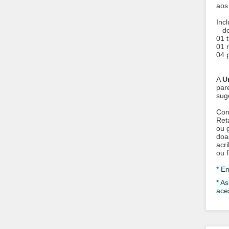
aos
Incl
do
01 
01 
04 
A
U
par
sug
Con
Ret
ou 
doaç
acr
ou 
* E
* A
ace