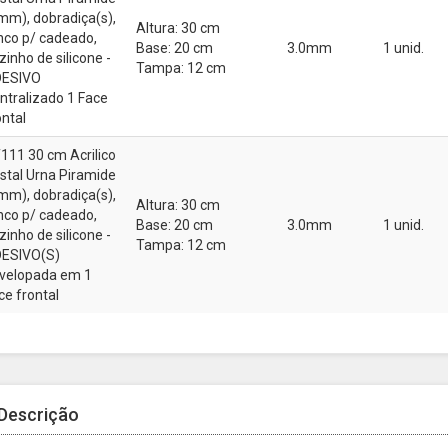
mm), dobradiça(s),
Altura: 30 cm
inco p/ cadeado,
Base: 20 cm
3.0mm
1 unid.
zinho de silicone -
Tampa: 12 cm
ESIVO
ntralizado 1 Face
ontal
111 30 cm Acrilico
istal Urna Piramide
mm), dobradiça(s),
Altura: 30 cm
inco p/ cadeado,
Base: 20 cm
3.0mm
1 unid.
zinho de silicone -
Tampa: 12 cm
ESIVO(S)
velopada em 1
ce frontal
Descrição