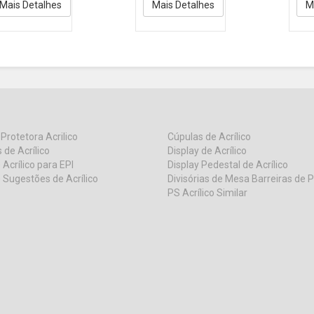
Cris
Mais Detalhes
Mais Detalhes
M
 Protetora Acrilico
Cúpulas de Acrílico
 de Acrílico
Display de Acrílico
 Acrílico para EPI
Display Pedestal de Acrílico
 Sugestões de Acrílico
Divisórias de Mesa Barreiras de 
PS Acrílico Similar