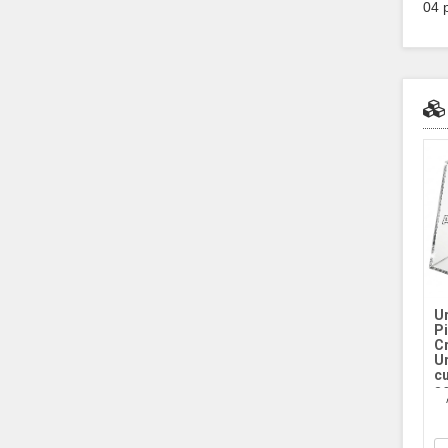
04 
Ur
P
Cr
U
c
so
e
ST
2