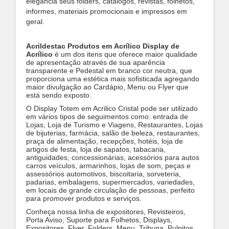
elegância seus folders, catálogos, revistas, folhetos,
informes, materiais promocionais e impressos em
geral.
Acrildestac Produtos em Acrílico Display de
Acrílico
é um dos itens que oferece maior qualidade
de apresentação através de sua aparência
transparente e Pedestal em branco cor neutra, que
proporciona uma estética mais sofisticada agregando
maior divulgação ao Cardápio, Menu ou Flyer que
está sendo exposto.
O Display Totem em Acrilico Cristal pode ser utilizado
em vários tipos de seguimentos como: entrada de
Lojas, Loja de Turismo e Viagens, Restaurantes, Lojas
de bijuterias, farmácia, salão de beleza, restaurantes,
praça de alimentação, recepções, hotéis, loja de
artigos de festa, loja de sapatos, tabacaria,
antiguidades, concessionárias, acessórios para autos
carros veículos, armarinhos, lojas de som, peças e
assessórios automotivos, biscoitaria, sorveteria,
padarias, embalagens, supermercados, variedades,
em locais de grande circulação de pessoas, perfeito
para promover produtos e serviços.
Conheça nossa linha de expositores, Revisteiros,
Porta Aviso, Suporte para Folhetos, Displays,
Expositores, Flyer, Folders, Menu, Tribuna, Pulpitos