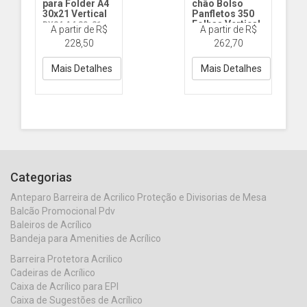
para Folder A4
chão Bolso
30x21 Vertical
Panfletos 350
Folhas Vertical
DY24 A4 30x21
A partir de R$
A partir de R$
reto Vert
DY35 PF 35x25
228,50
262,70
inclinado
Mais Detalhes
Mais Detalhes
Categorias
Anteparo Barreira de Acrilico Proteção e Divisorias de Mesa
Balcão Promocional Pdv
Baleiros de Acrílico
Bandeja para Amenities de Acrílico
Barreira Protetora Acrilico
Cadeiras de Acrílico
Caixa de Acrílico para EPI
Caixa de Sugestões de Acrílico