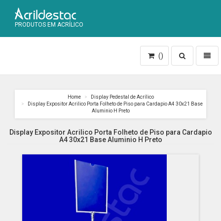
PRODUTOS EM ACRÍLICO
Toggle
Toggl
()
search
naviga
Home
Display Pedestal de Acrílico
Display Expositor Acrilico Porta Folheto de Piso para Cardapio A4 30x21 Base
Aluminio H Preto
Display Expositor Acrilico Porta Folheto de Piso para Cardapio
A4 30x21 Base Aluminio H Preto