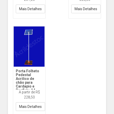
reto Vert
Mais Detalhes
Mais Detalhes
Porta Folheto
Pedestal
Acrilico de
chão para
Cardapio e
Panfleto A4
A partir de R$
30x21 Vertical
228,50
DY14 A4 30x21
Inclinado
Mais Detalhes