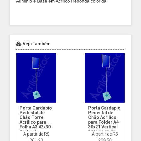
Auminio e Base em Acrilico Redonda colorida
Veja Também
Porta Cardapio
Porta Cardapio
Pedestal de
Pedestal de
Chão Torre
Chão Acrilico
Acrilico para
para Folder A4
Folha A3 42x30
30x21 Vertical
Vertical
DY24 A4 30x21
A partir de R$
A partir de R$
DY33 A3 42x30
reto Vert
261,20
228,50