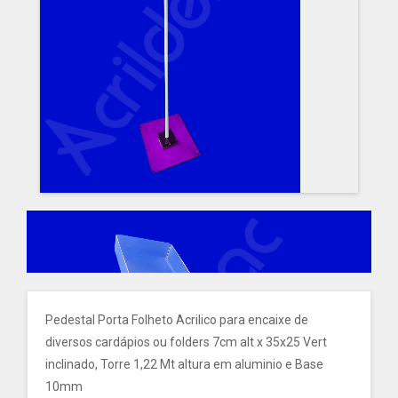
Pedestal Porta Folheto Acrilico para encaixe de
diversos cardápios ou folders 7cm alt x 35x25 Vert
inclinado, Torre 1,22 Mt altura em aluminio e Base
10mm