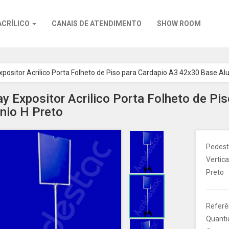
ACRÍLICO
CANAIS DE ATENDIMENTO
SHOW ROOM
xpositor Acrilico Porta Folheto de Piso para Cardapio A3 42x30 Base Al
ay Expositor Acrilico Porta Folheto de P
nio H Preto
Pedesta
Vertica
Preto
Referê
Quanti