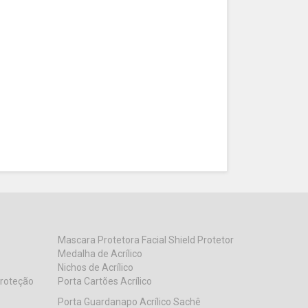
Mascara Protetora Facial Shield Protetor
Medalha de Acrílico
Nichos de Acrílico
Proteção
Porta Cartões Acrílico
Porta Guardanapo Acrílico Sachê