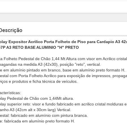
Descrição
play Expositor Acrilico Porta Folheto de Piso para Cardapio A3 42
7P A3 RETO BASE ALUMINIO "H" PRETO
ta Folheto Pedestal de Chão 1,44 Mt Altura com visor em Acrilico crist
pagandas na medida A3 (42x30), posição "reto", vertical.
re em alumínio pintado em branco, base em alumínio preto formato H.
estal com Porta Folheto Acrilico para exposição de impressos, propaga
iços e produtos e ficha técnica de veículos.
cterísticas:
play Pedestal de Chão com 1,44Mt altura.
lay superior reto: visor e fundo fabricado em acrilico cristal molduras 
anho A3 (42cm alt x 30cm larg) Vertical.
estal: fabricado em alumínio com pintura branca.
e: fabricada em alumínio preto formato H.