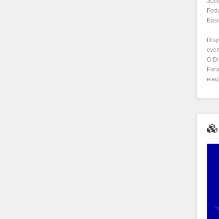
30cm
Pede
Base
Disp
even
O Di
Para
eleg