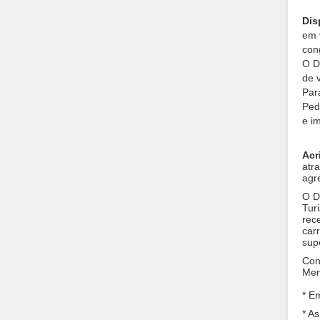
Dis
em 
con
O D
de 
Par
Ped
e i
Acr
atr
agr
O D
Tur
rec
car
sup
Con
Men
* E
* A