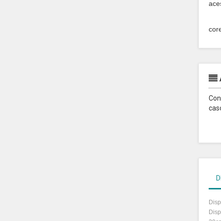
ace
cor
Con
cas
D
Disp
Disp