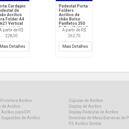
orta Cardapio
Pedestal Porta
edestal de
Folders
ão Acrilico
Acrilico de
ra Folder A4
chão Bolso
x21 Vertical
Panfletos 350
Folhas Vertical
24 A4 30x21
A partir de R$
A partir de R$
to Vert
DY35 PF 35x25
228,50
262,70
inclinado
Mais Detalhes
Mais Detalhes
 Protetora Acrilico
Cúpulas de Acrílico
 de Acrílico
Display de Acrílico
 Acrílico para EPI
Display Pedestal de Acrílico
 Sugestões de Acrílico
Divisórias de Mesa Barreiras de 
PS Acrílico Similar