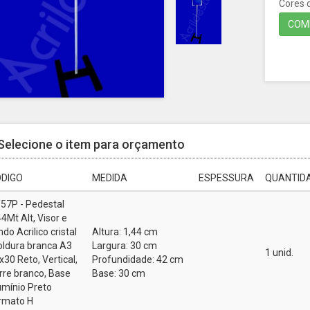
Cores d
COMP
Selecione o item para orçamento
DIGO
MEDIDA
ESPESSURA
QUANTIDA
57P - Pedestal
44Mt Alt, Visor e
ndo Acrilico cristal
Altura: 1,44 cm
ldura branca A3
Largura: 30 cm
1 unid.
x30 Reto, Vertical,
Profundidade: 42 cm
rre branco, Base
Base: 30 cm
umínio Preto
rmato H