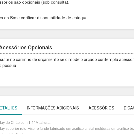
ssórios são opcionais (sob consulta).
es da Base verificar disponibilidade de estoque
Acessórios Opcionais
sulte no carrinho de orçamento se o modelo orçado contempla acessóri
o possua.
ETALHES
INFORMAÇÕES ADICIONAIS
ACESSÓRIOS
DICA
lay de Chão com 1,44Mt altura.
lay superior reto: visor e fundo fabricado em acrilico cristal molduras em acrilico 