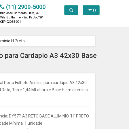
(11) 2909-5000
Toggle search
()
Rua José Bernardo Pinto, 761
Vila Guilherme - São Paulo / SP
CEP 02055-001
uminio H Preto
iso para Cardapio A3 42x30 Base
l Porta Folheto Acrilico para cardápio A3 42x30
l Reto, Torre 1,44 Mt altura e Base H em alumínio
ncia: DY57P A3 RETO BASE ALUMINIO "H" PRETO
dade Mínima: 1 unidade