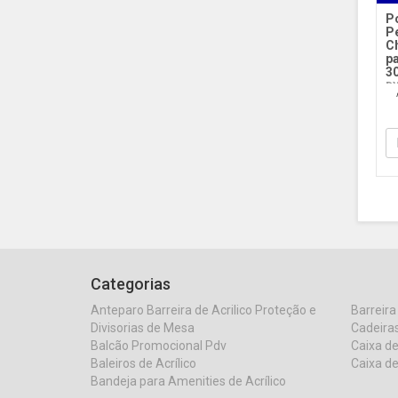
P
P
Ch
pa
30
DY
re
Categorias
Anteparo Barreira de Acrilico Proteção e
Barreira
Divisorias de Mesa
Cadeiras
Balcão Promocional Pdv
Caixa de
Baleiros de Acrílico
Caixa de
Bandeja para Amenities de Acrílico