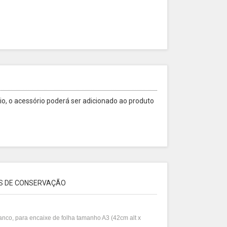
o, o acessório poderá ser adicionado ao produto
S DE CONSERVAÇÃO
branco, para encaixe de folha tamanho A3 (42cm alt x