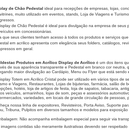
play de Chão Pedestal
ideal para recepções de empresas, lojas, con
vitrines, muito utilizado em eventos, stands, Loja de Viagens e Turism
gressos.
isplay de Chão Pedestal é ideal para divulgação na empresa de seus pr
veículos em concessionárias.
a que seus clientes tenham acesso à todos os produtos e serviços qu
estal em acrilico apresenta com elegância seus folders, catálogos, revi
mpressos em geral.
ildestac Produtos em Acrílico Display de Acrílico
é um dos itens qu
avés de sua aparência transparente e Pedestal em branco cor neutra, q
egando maior divulgação ao Cardápio, Menu ou Flyer que está sendo 
isplay Totem em Acrilico Cristal pode ser utilizado em vários tipos de
ismo e Viagens, Restaurantes, Lojas de bijuterias, farmácia, salão de 
epções, hotéis, loja de artigos de festa, loja de sapatos, tabacaria, an
ros veículos, armarinhos, lojas de som, peças e assessórios automotivos
ermercados, variedades, em locais de grande circulação de pessoas, p
heça nossa linha de expositores, Revisteiros, Porta Aviso, Suporte para
u, Tribuna, Pulpitos em diversos tamanhos e modelos para exposição
mbalagem: Não acompanha embalagem especial para seguir via transp
s imagens contidas são meramente ilustrativas devendo ser respeitado