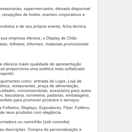
cessionárias, supermercados, deixado disponível
o, recepções de hotéis, eventos corporativos e
odutos e de seu próprio evento, ficha técnica
e sua empresa oferece, o Display de Chão
stas, folhetos, informes, materiais promocionais
e oferece maior qualidade de apresentação
ue proporciona uma estética mais sofisticada
exposto.
 seguimentos como: entrada de Lojas, Loja de
beleza, restaurantes, praça de alimentação,
tiguidades, concessionárias, acessórios para autos
, biscoitaria, sorveteria, padarias, embalagens,
erfeito para promover produtos e serviços.
 Folhetos, Displays, Expositores, Flyer, Folders,
 de seus produtos com elegância.
ortadora ou caminhão (sob consulta)
 as descrições. Compra da personalização e