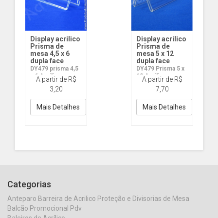
Display acrilico
Display acrilico
Prisma de
Prisma de
mesa 4,5 x 6
mesa 5 x 12
dupla face
dupla face
DY479 prisma 4,5
DY479 Prisma 5 x
x 6 Acrilico
12 Acrilico
A partir de R$
A partir de R$
3,20
7,70
Mais Detalhes
Mais Detalhes
Categorias
Anteparo Barreira de Acrilico Proteção e Divisorias de Mesa
Balcão Promocional Pdv