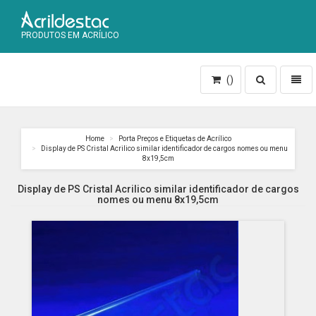
PRODUTOS EM ACRÍLICO
Toggle
Toggl
()
search
naviga
Home
Porta Preços e Etiquetas de Acrílico
Display de PS Cristal Acrilico similar identificador de cargos nomes ou menu
8x19,5cm
Display de PS Cristal Acrilico similar identificador de cargos
nomes ou menu 8x19,5cm