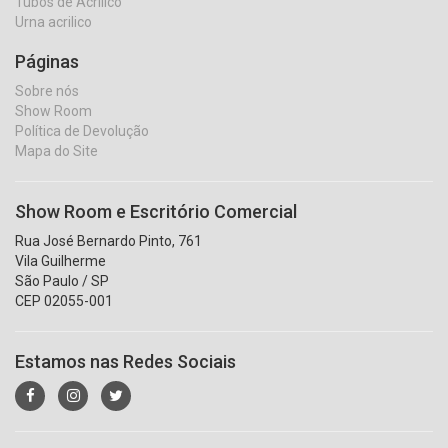
Tubos de Acrílico
Urna acrilico
Páginas
Sobre nós
Show Room
Política de Devolução
Mapa do Site
Show Room e Escritório Comercial
Rua José Bernardo Pinto, 761
Vila Guilherme
São Paulo / SP
CEP 02055-001
Estamos nas Redes Sociais