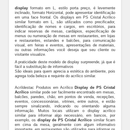
display
formato em L, estilo porta preço, é levemente
inclinado, formato Horizontal, pode apresentar identificação
em uma face frontal. Os displays em PS Cristal Acrílico
similar formato em L, são utilizados como precificador,
identificação de nomes e cargos, em escritórios, para
indicar reservas de mesas, cardápios, especificação de
menus ou numeração de mesas em restaurantes, em lojas
e restaurantes, estandes e balcões, para comunicação
visual, em feiras e eventos, apresentações de materiais,
ou outras informações você deseja que seu cliente ou
visitante visualize.
A praticidade deste modelo de display surpreende, já que é
fácil a substituição de informativos
São ideais para quem aprecia a estética do ambiente, pois
agrega toda beleza e requinte do acrílico similar.
Acríldestac Produtos em Acrílico
Display de PS Cristal
Acrílico
similar pode ser facilmente encontrado em mesas,
balcões, paredes, chão, em pontos de venda, recepções,
eventos, concessionárias, vitrines, entre outros, e estão
sempre sinalizando, indicando ou orientando alguma
informação. Muitos locais utilizam o display acrílico
similar para informar algo necessário, em bancos, por
exemplo, os
display de PS Cristal Acrílico
similar ficam
em cima da mesa, geralmente com algum informativo
importante, em restaurantes são utilizados para informar os