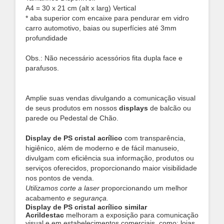
A4 = 30 x 21 cm (alt x larg) Vertical
* aba superior com encaixe para pendurar em vidro
carro automotivo, baias ou superfícies até 3mm
profundidade
Obs.: Não necessário acessórios fita dupla face e
parafusos.
Amplie suas vendas divulgando a comunicação visual
de seus produtos em nossos
displays
de balcão ou
parede ou Pedestal de Chão.
Display de PS cristal acrílico
com transparência,
higiênico, além de moderno e de fácil manuseio,
divulgam com eficiência sua informação, produtos ou
serviços oferecidos, proporcionando maior visibilidade
nos pontos de venda.
Utilizamos corte a laser
proporcionando um melhor
acabamento
e segurança.
Display de PS cristal acrílico similar
Acrildestac
melhoram a exposição para comunicação
visual e em estabelecimentos comerciais, como: lojas,