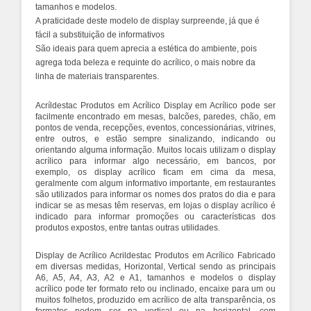
tamanhos e modelos.
A praticidade deste modelo de display surpreende, já que é
fácil a substituição de informativos
São ideais para quem aprecia a estética do ambiente, pois
agrega toda beleza e requinte do acrílico, o mais nobre da
linha de materiais transparentes.
Acríldestac Produtos em Acrílico Display em Acrílico pode ser
facilmente encontrado em mesas, balcões, paredes, chão, em
pontos de venda, recepções, eventos, concessionárias, vitrines,
entre outros, e estão sempre sinalizando, indicando ou
orientando alguma informação. Muitos locais utilizam o display
acrílico para informar algo necessário, em bancos, por
exemplo, os
display
acrílico ficam em cima da mesa,
geralmente com algum informativo importante, em restaurantes
são utilizados para informar os nomes dos pratos do dia e para
indicar se as mesas têm reservas, em lojas o display acrílico é
indicado para informar promoções ou características dos
produtos expostos, entre tantas outras utilidades.
Display de Acrílico Acrildestac Produtos em Acrílico Fabricado
em diversas medidas, Horizontal, Vertical sendo as principais
A6, A5, A4, A3, A2 e A1, tamanhos e modelos o display
acrílico pode ter formato reto ou inclinado, encaixe para um ou
muitos folhetos, produzido em acrílico de alta transparência, os