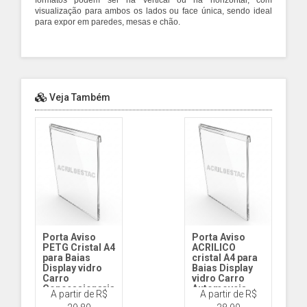
formatos podem ser na vertical ou na horizontal, com
visualização para ambos os lados ou face única, sendo ideal
para expor em paredes, mesas e chão.
Veja Também
Porta Aviso
Porta Aviso
PETG Cristal A4
ACRILICO
para Baias
cristal A4 para
Display vidro
Baias Display
Carro
vidro Carro
Concessionarias
Automoveis
A partir de R$
A partir de R$
3480 30x21 Vert
DY480 30x21 Vert