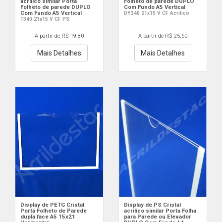
acrilico similar Porta
Folheto de parede DUPLO
Folheto de parede DUPLO
Com Fundo A5 Vertical
Com Fundo A5 Vertical
DY340 21x15 V CF Acrilico
1340 21x15 V CF PS
A partir de R$ 19,80
A partir de R$ 25,60
Mais Detalhes
Mais Detalhes
Display de PETG Cristal
Display de PS Cristal
Porta Folheto de Parede
acrilico similar Porta Folha
dupla face A5 15x21
para Parede ou Elevador