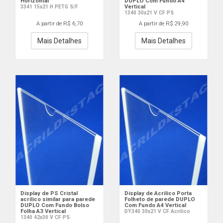
Horizontal
DUPLO Com Fundo A4
Vertical
3341 15x21 H PETG S/F
1340 30x21 V CF PS
A partir de R$ 6,70
A partir de R$ 29,90
Mais Detalhes
Mais Detalhes
Display de PS Cristal
Display de Acrilico Porta
acrilico similar para parede
Folheto de parede DUPLO
DUPLO Com Fundo Bolso
Com Fundo A4 Vertical
Folha A3 Vertical
DY340 30x21 V CF Acrilico
1340 42x30 V CF PS