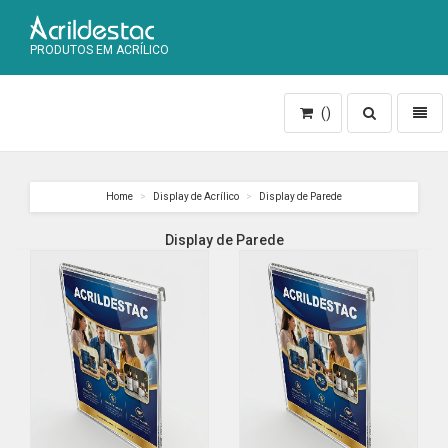
PRODUTOS EM ACRÍLICO
Toggle
Toggl
()
search
naviga
Home
Display de Acrílico
Display de Parede
Display de Parede