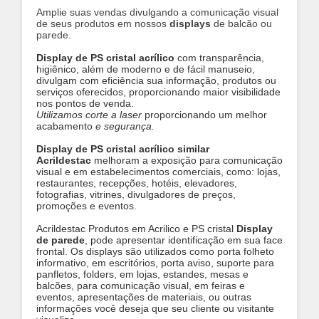
Amplie suas vendas divulgando a comunicação visual
de seus produtos em nossos
displays
de balcão ou
parede
.
Display de PS cristal acrílico
com transparência,
higiênico, além de moderno e de fácil manuseio,
divulgam com eficiência sua informação, produtos ou
serviços oferecidos, proporcionando maior visibilidade
nos pontos de venda.
Utilizamos corte a laser
proporcionando um melhor
acabamento
e segurança.
Display de PS cristal acrílico similar
Acrildestac
melhoram a exposição para comunicação
visual e em estabelecimentos comerciais, como: lojas,
restaurantes, recepções, hotéis, elevadores,
fotografias, vitrines, divulgadores de preços,
promoções e eventos.
Acrildestac Produtos em Acrilico e PS cristal
Display
de parede
, pode apresentar identificação em sua face
frontal. Os displays são utilizados como porta folheto
informativo, em escritórios, porta aviso, suporte para
panfletos, folders, em lojas, estandes, mesas e
balcões, para comunicação visual, em feiras e
eventos, apresentações de materiais, ou outras
informações você deseja que seu cliente ou visitante