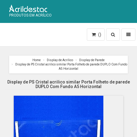
PRODUTOS EM ACRÍLICO
Toggle
Toggl
()
search
naviga
Home
Display de Acrílico
Display de Parede
Display de PS Cristal acrilico similar Porta Folheto de parede DUPLO Com Fundo
A5 Horizontal
Display de PS Cristal acrilico similar Porta Folheto de parede
DUPLO Com Fundo A5 Horizontal