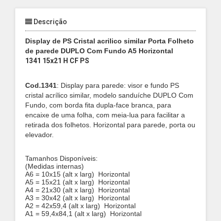
Descrição
Display de PS Cristal acrilico similar Porta Folheto
de parede DUPLO Com Fundo A5 Horizontal
1341 15x21 H CF PS
Cod.1341
: Display para parede
: visor e fundo PS
cristal acrílico similar, modelo sanduíche DUPLO Com
Fundo, com borda fita dupla-face branca, para
encaixe de uma folha,
com meia-lua para facilitar a
retirada dos folhetos. Horizontal
para parede, porta ou
elevador.
Tamanhos Disponíveis:
(Medidas internas)
A6 = 10x15 (alt x larg)
Horizontal
A5 = 15x21 (alt x larg)
Horizontal
A4 = 21x30 (alt x larg)
Horizontal
A3 = 30x42 (alt x larg)
Horizontal
A2 = 42x59,4 (alt x larg)
Horizontal
A1 = 59,4x84,1 (alt x larg)
Horizontal