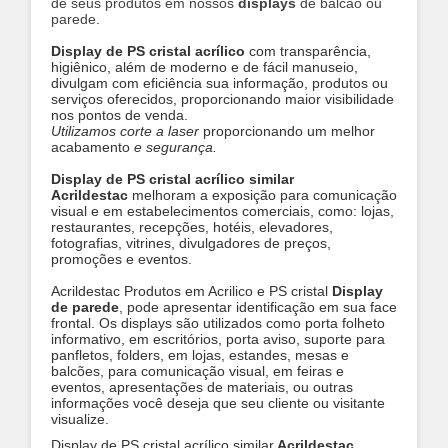
de seus produtos em nossos
displays
de balcão ou
parede
.
Display de PS cristal acrílico
com transparência,
higiênico, além de moderno e de fácil manuseio,
divulgam com eficiência sua informação, produtos ou
serviços oferecidos, proporcionando maior visibilidade
nos pontos de venda.
Utilizamos corte a laser
proporcionando um melhor
acabamento
e segurança.
Display de PS cristal acrílico similar
Acrildestac
melhoram a exposição para comunicação
visual e em estabelecimentos comerciais, como: lojas,
restaurantes, recepções, hotéis, elevadores,
fotografias, vitrines, divulgadores de preços,
promoções e eventos.
Acrildestac Produtos em Acrilico e PS cristal
Display
de parede
, pode apresentar identificação em sua face
frontal. Os displays são utilizados como porta folheto
informativo, em escritórios, porta aviso, suporte para
panfletos, folders, em lojas, estandes, mesas e
balcões, para comunicação visual, em feiras e
eventos, apresentações de materiais, ou outras
informações você deseja que seu cliente ou visitante
visualize.
Display de PS cristal acrílico similar
Acrildestac