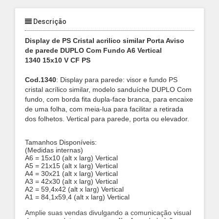
Descrição
Display de PS Cristal acrilico similar Porta Aviso
de parede DUPLO Com Fundo A6 Vertical
1340 15x10 V CF PS
Cod.1340
: Display para parede
: visor e fundo PS
cristal acrílico similar, modelo
sanduíche
DUPLO Com
fundo, com borda fita dupla-face branca, para encaixe
de uma folha,
com meia-lua para facilitar a retirada
dos folhetos.
Vertical para parede, porta ou elevador.
Tamanhos Disponíveis:
(Medidas internas)
A6 = 15x10 (alt x larg) Vertical
A5 = 21x15 (alt x larg) Vertical
A4 = 30x21 (alt x larg) Vertical
A3 = 42x30 (alt x larg) Vertical
A2 = 59,4x42 (alt x larg) Vertical
A1 = 84,1x59,4 (alt x larg) Vertical
Amplie suas vendas divulgando a comunicação visual