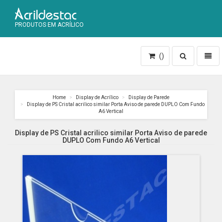
PRODUTOS EM ACRÍLICO
Toggle
Toggl
()
search
naviga
Home
Display de Acrílico
Display de Parede
Display de PS Cristal acrilico similar Porta Aviso de parede DUPLO Com Fundo
A6 Vertical
Display de PS Cristal acrilico similar Porta Aviso de parede
DUPLO Com Fundo A6 Vertical