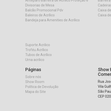
Anteparo Barreira de Acrilico Proteção e
Barreira
Divisorias de Mesa
Cadeiras
Balcão Promocional Pdv
Caixa de
Baleiros de Acrílico
Caixa de
Bandeja para Amenities de Acrílico
Suporte Acrilico
Troféu Acrílico
Tubos de Acrílico
Urna acrilico
Páginas
Show R
Comer
Sobre nós
Rua José
Show Room
Vila Gui
Política de Devolução
São Pau
Mapa do Site
CEP 020