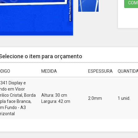
COMP
Selecione o item para orçamento
DIGO
MEDIDA
ESPESSURA
QUANTIDA
341 Display e
ndo em Visor
rilico Cristal, Borda
Altura: 30 cm
2.0mm
1 unid.
pla face Branca,
Largura: 42 cm
m Fundo - A3
rizontal