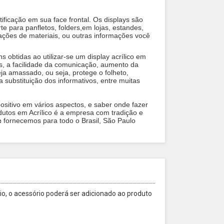
tificação em sua face frontal. Os displays são
rte para panfletos, folders,em lojas, estandes,
ações de materiais, ou outras informações você
s obtidas ao utilizar-se um display acrílico em
s, a facilidade da comunicação, aumento da
a amassado, ou seja, protege o folheto,
a substituição dos informativos, entre muitas
sitivo em vários aspectos, e saber onde fazer
dutos em Acrílico é a empresa com tradição e
c
fornecemos para todo o Brasil, São Paulo
o, o acessório poderá ser adicionado ao produto