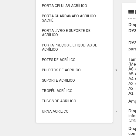
PORTA CELULAR ACRÍLICO
PORTA GUARDANAPO ACRÍLICO
SACHÊ
Dis
DY3
PORTA LIVRO E SUPORTE DE
ACRÍLICO
DY
PORTA PREÇOS E ETIQUETAS DE
par
ACRÍLICO
Tam
POTES DE ACRÍLICO
(Me
A6 
PÚLPITOS DE ACRÍLICO
A5 
A4 
SUPORTE ACRILICO
A3 
A2 =
TROFÉU ACRÍLICO
A1 =
Amp
TUBOS DE ACRÍLICO
Dis
URNA ACRILICO
inf
Uti
Dis
com