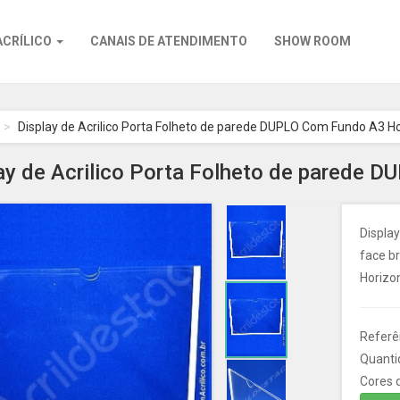
ACRÍLICO
CANAIS DE ATENDIMENTO
SHOW ROOM
Display de Acrilico Porta Folheto de parede DUPLO Com Fundo A3 Ho
ay de Acrilico Porta Folheto de parede 
Display
face b
Horizon
Referên
Quanti
Cores d