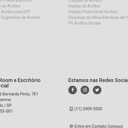
 Protetora Acrilico
Cúpulas de Acrílico
 de Acrílico
Display de Acrílico
 Acrílico para EPI
Display Pedestal de Acrílico
 Sugestões de Acrílico
Divisórias de Mesa Barreiras de 
PS Acrílico Similar
oom e Escritório
Estamos nas Redes Socia
cial
 Bernardo Pinto, 761
lherme
lo / SP
(11) 2909-5000
55-001
Entre em Contato Conosco