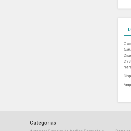
D
O ac
Util
Disp
DY34
reti
Disp
Ampl
Categorias