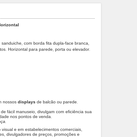
orizontal
o, sanduiche, com borda fita dupla-face branca,
tos. Horizontal para parede, porta ou elevador.
em nossos
displays
de balcão ou parede.
 de fácil manuseio, divulgam com eficiência sua
lidade nos pontos de venda.
nça.
visual e em estabelecimentos comerciais,
rines, divulgadores de preços, promoções e