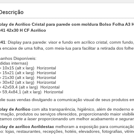
Descrição
play de Acrilico Cristal para parede com moldura Bolso Folha A3 H
41 42x30 H CF Acrilico
341
: Display para parede: visor e fundo em acrílico cristal, comm fund
a encaixe de uma folha, com meia-lua para facilitar a retirada dos folhe
anhos Disponíveis:
didas internas)
= 10x15 (alt x larg)
Horizontal
= 15x21 (alt x larg)
Horizontal
= 21x30 (alt x larg)
Horizontal
= 30x42 (alt x larg)
Horizontal
 42x59,4 (alt x larg)
Horizontal
 59,4x84,1 (alt x larg)
Horizontal
lie suas vendas divulgando a comunicação visual de seus produtos 
play de Acrílico
com alta transparência, higiênico, além de moderno e
ormação, produtos ou serviços oferecidos, proporcionando maior visibi
lizamos corte a laser
proporcionando um melhor acabamento
e segura
play de acrílico Acrildestac
melhoram a exposição para comunicação 
o: lojas, restaurantes, recepções, hotéis, elevadores, fotografias, vit