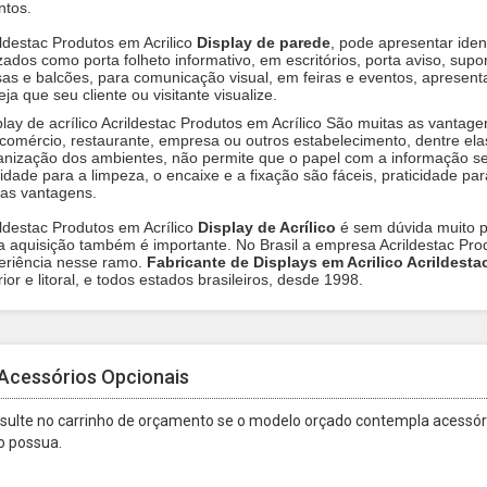
ntos.
ildestac Produtos em Acrilico
Display de parede
, pode apresentar iden
izados como porta folheto informativo, em escritórios, porta aviso, supo
as e balcões, para comunicação visual, em feiras e eventos, apresent
ja que seu cliente ou visitante visualize.
play de acrílico Acrildestac Produtos em Acrílico São muitas as vantagen
comércio, restaurante, empresa ou outros estabelecimento, dentre ela
anização dos ambientes, não permite que o papel com a informação sej
lidade para a limpeza, o encaixe e a fixação são fáceis, praticidade par
ras vantagens.
ildestac Produtos em Acrílico
Display de Acrílico
é sem dúvida muito po
a aquisição também é importante. No Brasil a empresa Acrildestac Pro
eriência nesse ramo.
Fabricante de Displays em Acrilico Acrildesta
rior e litoral, e todos estados brasileiros, desde 1998.
Acessórios Opcionais
sulte no carrinho de orçamento se o modelo orçado contempla acessóri
o possua.