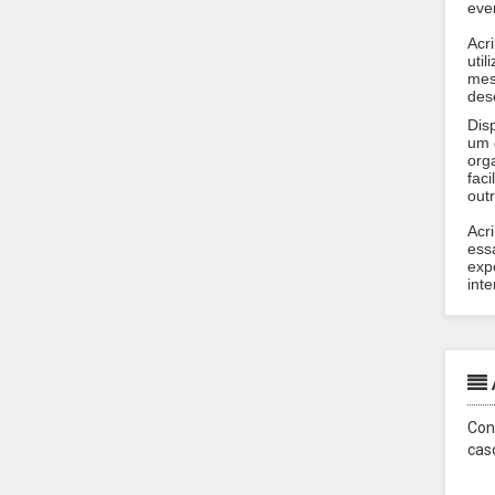
eve
Acr
util
mes
dese
Dis
um 
org
faci
out
Acr
ess
exp
inte
Con
cas