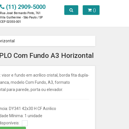
(11) 2909-5000
Toggle search
()
Rua José Bernardo Pinto, 761
Vila Guilherme - São Paulo / SP
CEP 02055-001
rizontal
DUPLO Com Fundo A3 Horizontal
: visor e fundo em acrílico cristal, borda fita dupla-
ranca, modelo Com Fundo, A3, formato
tal para parede, porta ou elevador.
cia: DY341 42x30 H CF Acrilico
dade Mínima: 1 unidade
isponíveis: