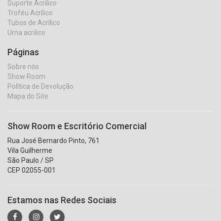
Suporte Acrilico
Troféu Acrílico
Tubos de Acrílico
Urna acrilico
Páginas
Sobre nós
Show Room
Política de Devolução
Mapa do Site
Show Room e Escritório Comercial
Rua José Bernardo Pinto, 761
Vila Guilherme
São Paulo / SP
CEP 02055-001
Estamos nas Redes Sociais