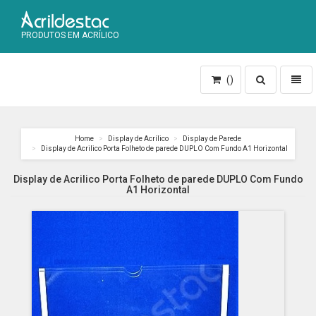
PRODUTOS EM ACRÍLICO
Toggle
Toggl
()
search
naviga
Home
Display de Acrílico
Display de Parede
Display de Acrilico Porta Folheto de parede DUPLO Com Fundo A1 Horizontal
Display de Acrilico Porta Folheto de parede DUPLO Com Fundo
A1 Horizontal