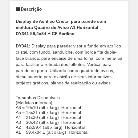
Descrição
Display de Acrilico Cristal para parede com
moldura Quadro de Aviso A1 Horizontal
DY341 59,4x84 H CF Acrilico
DY341
:
Display para parede: visor e fundo em acrílico
cristal, com fundo, sanduiche, com borda fita dupla-
face branca, para encaixe de uma folha, com meia-lua
para facilitar a retirada dos folhetos. Vertical para
parede ou porta. Utilizado como quadro de avisos,
ótimo suporte para exibição de seus informativos,
projetos gráficos, planos de realização ou avisos.
Tamanhos Disponíveis:
(Medidas internas)
A6 = 10x10 (alt x larg)
Horizontal
A5 = 15x21 (alt x larg)
Horizontal
A4 = 21x30 (alt x larg)
Horizontal
A3 = 30x42 (alt x larg)
Horizontal
A2 = 42x59,4 (alt x larg)
Horizontal
A1 = 59,4x84,1 (alt x larg)
Horizontal