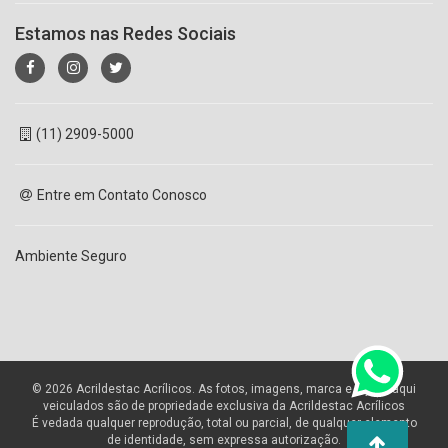
Estamos nas Redes Sociais
(11) 2909-5000
Entre em Contato Conosco
Ambiente Seguro
© 2026 Acrildestac Acrílicos. As fotos, imagens, marca e layout aqui
veiculados são de propriedade exclusiva da Acrildestac Acrílicos
É vedada qualquer reprodução, total ou parcial, de qualquer elemento
de identidade, sem expressa autorização.