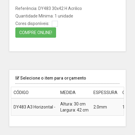
Referência: DY483 30x42 H Acrilico
Quantidade Mínima: 1 unidade
Cores disponíveis:
COMPRE ONLINE!
Selecione o item para orçamento
CÓDIGO
MEDIDA
ESPESSURA
QUANT
Altura: 30 cm
DY483 A3 Horizontal -
2.0mm
1 unid.
Largura: 42 cm