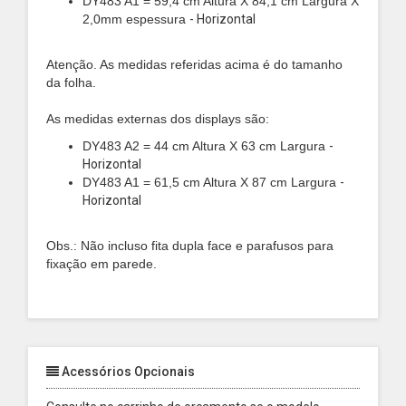
DY483 A1 = 59,4 cm Altura X 84,1 cm Largura X
2,0mm espessura
- Horizontal
Atenção. As medidas referidas acima é do tamanho
da folha.
As medidas externas dos displays são:
DY483 A2 = 44 cm Altura X 63 cm Largura
-
Horizontal
DY483 A1 = 61,5 cm Altura X 87 cm Largura
-
Horizontal
Obs.: Não incluso fita dupla face e parafusos para
fixação em parede.
Acessórios Opcionais