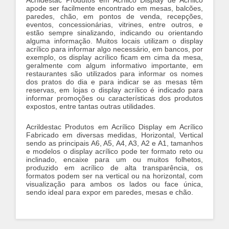
Acríldestac Produtos em Acrílico Display de Acrílico
apode ser facilmente encontrado em mesas, balcões,
paredes, chão, em pontos de venda, recepções,
eventos, concessionárias, vitrines, entre outros, e
estão sempre sinalizando, indicando ou orientando
alguma informação. Muitos locais utilizam o display
acrílico para informar algo necessário, em bancos, por
exemplo, os
display
acrílico ficam em cima da mesa,
geralmente com algum informativo importante, em
restaurantes são utilizados para informar os nomes
dos pratos do dia e para indicar se as mesas têm
reservas, em lojas o display acrílico é indicado para
informar promoções ou características dos produtos
expostos, entre tantas outras utilidades.
Acrildestac Produtos em Acrílico Display em Acrílico
Fabricado em diversas medidas, Horizontal, Vertical
sendo as principais A6, A5, A4, A3, A2 e A1, tamanhos
e modelos o display acrílico pode ter formato reto ou
inclinado, encaixe para um ou muitos folhetos,
produzido em acrílico de alta transparência, os
formatos podem ser na vertical ou na horizontal, com
visualização para ambos os lados ou face única,
sendo ideal para expor em paredes, mesas e chão.