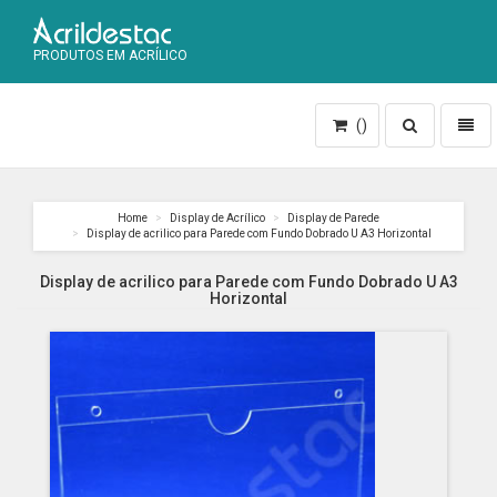
PRODUTOS EM ACRÍLICO
Toggle
Toggl
()
search
naviga
Home
Display de Acrílico
Display de Parede
Display de acrilico para Parede com Fundo Dobrado U A3 Horizontal
Display de acrilico para Parede com Fundo Dobrado U A3
Horizontal