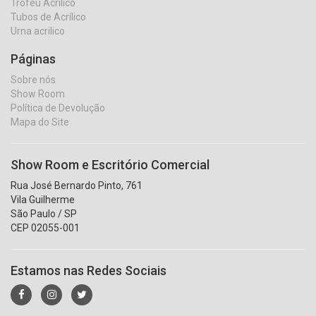
Troféu Acrílico
Tubos de Acrílico
Urna acrilico
Páginas
Sobre nós
Show Room
Política de Devolução
Mapa do Site
Show Room e Escritório Comercial
Rua José Bernardo Pinto, 761
Vila Guilherme
São Paulo / SP
CEP 02055-001
Estamos nas Redes Sociais