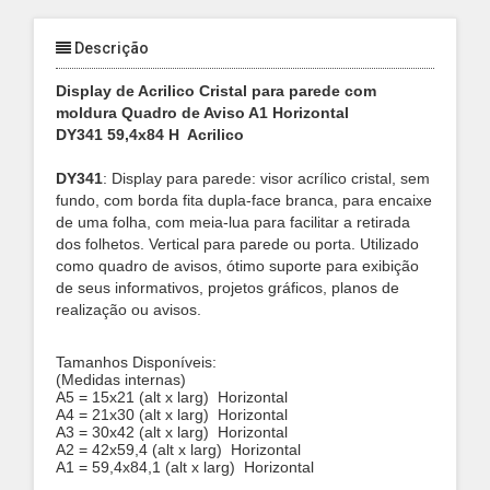
Descrição
Display de Acrilico Cristal para parede com
moldura Quadro de Aviso A1 Horizontal
DY341 59,4x84 H Acrilico
DY341
:
Display para parede: visor acrílico cristal, sem
fundo, com borda fita dupla-face branca, para encaixe
de uma folha, com meia-lua para facilitar a retirada
dos folhetos. Vertical para parede ou porta. Utilizado
como quadro de avisos, ótimo suporte para exibição
de seus informativos, projetos gráficos, planos de
realização ou avisos.
Tamanhos Disponíveis:
(Medidas internas)
A5 = 15x21 (alt x larg)
Horizontal
A4 = 21x30 (alt x larg)
Horizontal
A3 = 30x42 (alt x larg)
Horizontal
A2 = 42x59,4 (alt x larg)
Horizontal
A1 = 59,4x84,1 (alt x larg)
Horizontal