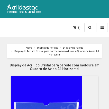
PRODUTOS EM ACRÍLICO
Toggle
Toggl
()
search
naviga
Home
Display de Acrílico
Display de Parede
Display de Acrilico Cristal para parede com moldura em Quadro de Aviso A1
Horizontal
Display de Acrilico Cristal para parede com moldura em
Quadro de Aviso A1 Horizontal