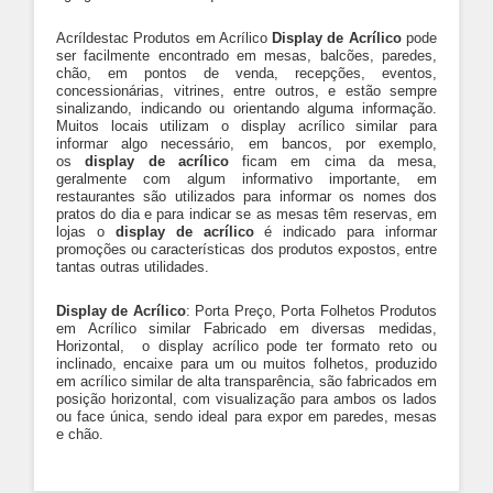
Acríldestac Produtos em Acrílico
Display de Acrílico
pode
ser facilmente encontrado em mesas, balcões, paredes,
chão, em pontos de venda, recepções, eventos,
concessionárias, vitrines, entre outros, e estão sempre
sinalizando, indicando ou orientando alguma informação.
Muitos locais utilizam o display acrílico similar para
informar algo necessário, em bancos, por exemplo,
os
display de acrílico
ficam em cima da mesa,
geralmente com algum informativo importante, em
restaurantes são utilizados para informar os nomes dos
pratos do dia e para indicar se as mesas têm reservas, em
lojas o
display de acrílico
é indicado para informar
promoções ou características dos produtos expostos, entre
tantas outras utilidades.
Display de Acrílico
: Porta Preço, Porta Folhetos Produtos
em Acrílico similar Fabricado em diversas medidas,
Horizontal, o display acrílico pode ter formato reto ou
inclinado, encaixe para um ou muitos folhetos, produzido
em acrílico similar de alta transparência, são fabricados em
posição horizontal, com visualização para ambos os lados
ou face única, sendo ideal para expor em paredes, mesas
e chão.