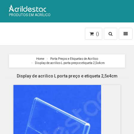
PRODUTOS EM ACRÍLICO
Toggle
Toggl
()
search
naviga
Home
Porta Preços e Etiquetas de Acrílico
Display de acrilico L porta preço e etiqueta 2,5x4cm
Display de acrilico L porta preço e etiqueta 2,5x4cm