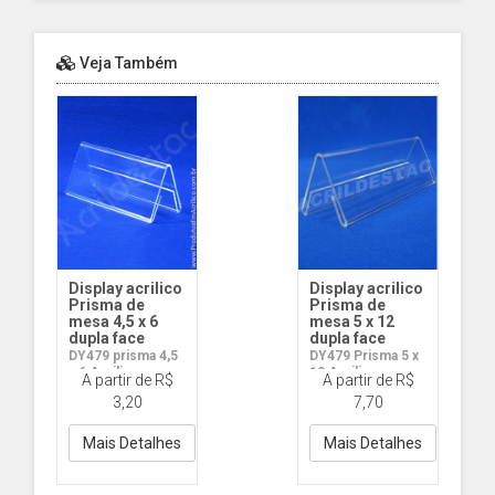
Veja Também
Display acrilico
Display acrilico
Prisma de
Prisma de
mesa 4,5 x 6
mesa 5 x 12
dupla face
dupla face
DY479 prisma 4,5
DY479 Prisma 5 x
x 6 Acrilico
12 Acrilico
A partir de R$
A partir de R$
3,20
7,70
Mais Detalhes
Mais Detalhes