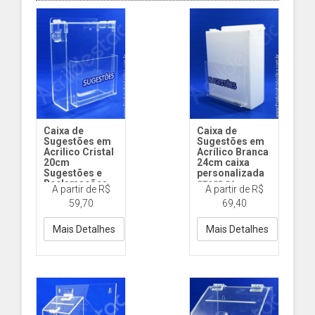
Caixa de
Caixa de
Sugestões em
Sugestões em
Acrilico Cristal
Acrílico Branca
20cm
24cm caixa
Sugestões e
personalizada
Reclamações
ST125 24cm
A partir de R$
A partir de R$
ST174 20x16x8cm
Bolso A5 Acr
59,70
69,40
Acrilico Cr
Mais Detalhes
Mais Detalhes