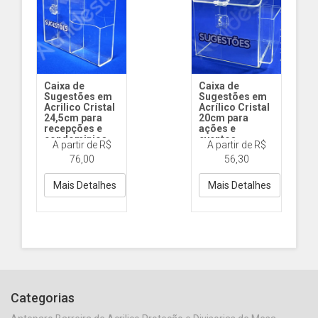
Caixa de
Caixa de
Sugestões em
Sugestões em
Acrilico Cristal
Acrílico Cristal
24,5cm para
20cm para
recepções e
ações e
condominios
eventos
A partir de R$
A partir de R$
ST164 24,5cm
ST084 20cm
76,00
56,30
Bolso 21x10 Acr
Acrilico Cr
Cr
Mais Detalhes
Mais Detalhes
Categorias