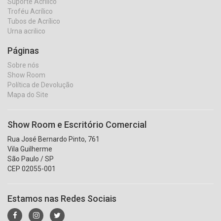
Suporte Acrilico
Troféu Acrílico
Tubos de Acrílico
Urna acrilico
Páginas
Sobre nós
Show Room
Política de Devolução
Mapa do Site
Show Room e Escritório Comercial
Rua José Bernardo Pinto, 761
Vila Guilherme
São Paulo / SP
CEP 02055-001
Estamos nas Redes Sociais