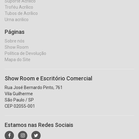
Suporte Acrilico
Troféu Acrílico
Tubos de Acrílico
Urna acrilico
Páginas
Sobre nós
Show Room
Política de Devolução
Mapa do Site
Show Room e Escritório Comercial
Rua José Bernardo Pinto, 761
Vila Guilherme
São Paulo / SP
CEP 02055-001
Estamos nas Redes Sociais