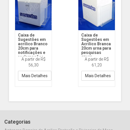
Caixa de
Caixa de
Sugestões em
Sugestões em
acrilico Branco
Acrilico Branca
20cm para
20cm urna para
notificações e
pesquisas
reclamações
ST155
A partir de R$
A partir de R$
ST085 20cm
20x15x13cm Acr
56,30
61,20
Acrilico Br
Br
Mais Detalhes
Mais Detalhes
Categorias