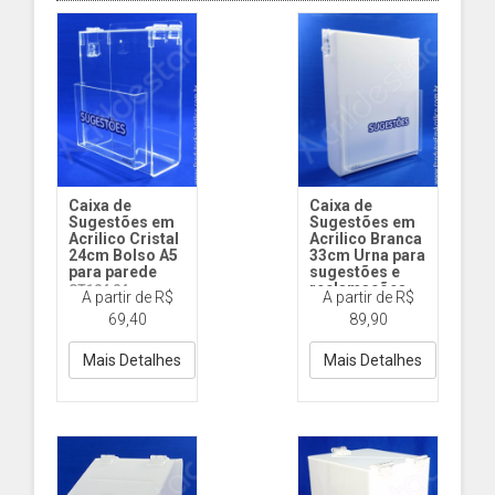
Caixa de
Caixa de
Sugestões em
Sugestões em
Acrilico Cristal
Acrilico Branca
24cm Bolso A5
33cm Urna para
para parede
sugestões e
reclamações
ST124 24cm
A partir de R$
A partir de R$
Bolso A5 Acr Cr
ST135 33cm
69,40
89,90
Bolso A4 Acr Br
Mais Detalhes
Mais Detalhes