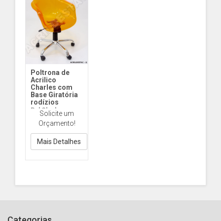
Poltrona de
Acrilico
Charles com
Base Giratória
rodízios
Pol Charles
Solicite um
Giratória rodízios
Orçamento!
Mais Detalhes
Categorias