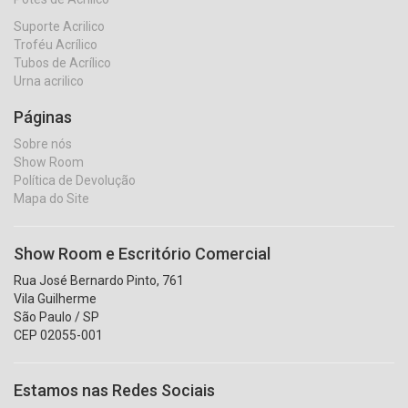
Suporte Acrilico
Troféu Acrílico
Tubos de Acrílico
Urna acrilico
Páginas
Sobre nós
Show Room
Política de Devolução
Mapa do Site
Show Room e Escritório Comercial
Rua José Bernardo Pinto, 761
Vila Guilherme
São Paulo / SP
CEP 02055-001
Estamos nas Redes Sociais