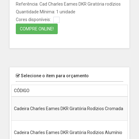
Referência: Cad Charles Eames DKR Giratória rodízios
Quantidade Mínima: 1 unidade
Cores disponíveis:
COMPRE ONLINE!
Selecione o item para orçamento
CÓDIGO
MEDI
Altur
Cadeira Charles Eames DKR Giratória Rodízios Cromada
Largu
Profu
Altur
Cadeira Charles Eames DKR Giratória Rodízios Alumínio
Largu
Profu