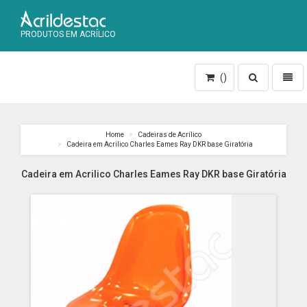
PRODUTOS EM ACRÍLICO
Toggle
Toggl
()
search
naviga
Home
Cadeiras de Acrílico
Cadeira em Acrilico Charles Eames Ray DKR base Giratória
Cadeira em Acrilico Charles Eames Ray DKR base Giratória