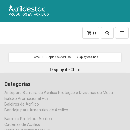
PRODUTOS EM ACRÍLICO
Toggle
Toggl
()
search
naviga
Home
Display de Acrílico
Display de Chão
Display de Chão
Categorias
Anteparo Barreira de Acrilico Proteção e Divisorias de Mesa
Balcão Promocional Pdv
Baleiros de Acrílico
Bandeja para Amenities de Acrílico
Barreira Protetora Acrilico
Cadeiras de Acrílico