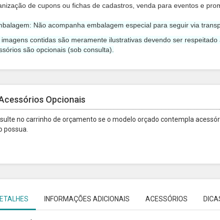
anização de cupons ou fichas de cadastros, venda para eventos e pro
mbalagem: Não acompanha embalagem especial para seguir via transp
s imagens contidas são meramente ilustrativas devendo ser respeitado
ssórios são opcionais (sob consulta).
Acessórios Opcionais
sulte no carrinho de orçamento se o modelo orçado contempla acessóri
o possua.
ETALHES
INFORMAÇÕES ADICIONAIS
ACESSÓRIOS
DICA