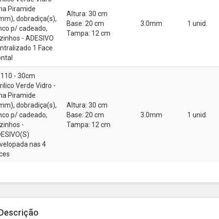
na Piramide
Altura: 30 cm
mm), dobradiça(s),
Base: 20 cm
3.0mm
1 unid.
inco p/ cadeado,
Tampa: 12 cm
zinhos - ADESIVO
ntralizado 1 Face
ontal
110 - 30cm
rilico Verde Vidro -
na Piramide
mm), dobradiça(s),
Altura: 30 cm
inco p/ cadeado,
Base: 20 cm
3.0mm
1 unid.
zinhos -
Tampa: 12 cm
ESIVO(S)
velopada nas 4
ces
Descrição