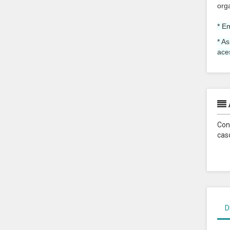
org
* E
* A
ace
Con
cas
D