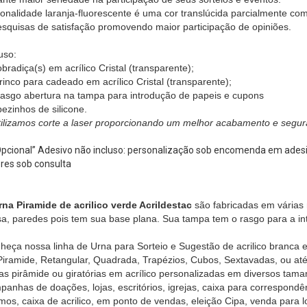
 tonalidade laranja-fluorescente é uma cor translúcida parcialmente co
esquisas de satisfação promovendo maior participação de opiniões.
uso:
radiça(s) em acrílico Cristal (transparente);
trinco para cadeado em acrílico Cristal (transparente);
rasgo abertura na tampa para introdução de papeis e cupons
pezinhos de silicone.
tilizamos corte a laser proporcionando um melhor acabamento e segur
pcional”
Adesivo não incluso: personalização sob encomenda em adesi
ores sob consulta
rna Piramide de acrilico verde Acrildestac
são fabricadas em várias
a, paredes pois tem sua base plana. Sua tampa tem o rasgo para a in
heça nossa linha de Urna para Sorteio e Sugestão de acrilico branca e 
Piramide, Retangular, Quadrada, Trapézios, Cubos, Sextavadas, ou at
as pirâmide ou giratórias em acrílico personalizadas em diversos tama
panhas de doações, lojas, escritórios, igrejas, caixa para correspondên
imos, caixa de acrilico, em ponto de vendas, eleição Cipa, venda para l