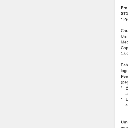
Pro
ST1
* P
Car
Urn
Med
Cap
1.0
Fab
log
Per
(pe
*
A
apl
*
E
apl
Urn
gar