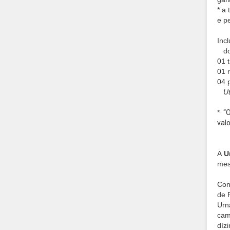
* a
e p
Incl
dob
01 
01 
04 
U
*
“O
val
A
U
mes
Con
de
Urn
cam
díz