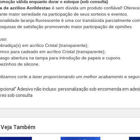
romoção válida enquanto durar o estoque (sob consulta)
a de acrilico Acrildestac
é sem dúvida um produto confiável! Oferec
ante maior seriedade na participação de seus sorteios e eventos.
 tonalidade laranja-fluorescente é uma cor translúcida parcialmente co
esquisas de satisfação promovendo maior participação de opiniões.
uso:
radiça(s) em acrílico Cristal (transparente);
trinco para cadeado em acrílico Cristal (transparente);
rasgo abertura na tampa para introdução de papeis e cupons
pezinhos de silicone.
tilizamos corte a laser proporcionando um melhor acabamento e segur
pcional”
Adesivo não incluso: personalização sob encomenda em adesi
ores sob consulta
Veja Também