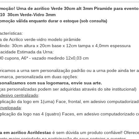
moção! Urna de acrilico Verde 30cm alt 3mm Piramide para evento
10 30cm Verde-Vidro 3mm
romoção válida enquanto durar o estoque (sob consulta)
acterísticas:
a de Acrilico verde-vidro modelo pirâmide
indo: 30cm altura x 20cm base x 12cm tampa x 4,0mm espessura
acidade Estimada da Urna:
00 cupons, A6* - vazado medindo 12x0,03 cm
ricamos a urna sem personalização padrão ou a urna pode ainda ter 
omarca, personalizada em duas opções:
sonalizamos com sua logomarca, envie sua arte.
ças personalizadas podem ser adquiridas através do site institucional)
desivo centralizado
:
icação da logo em 1(uma) Face, frontal, em adesivo computadorizado
nvelopada
:
icação da logo nas 4 (quatro) Faces, em adesivo computadorizado co
a em acrilico Acrildestac
é sem dúvida um produto confiável! Oferec
ante maior seriedade na participação de seus sorteios e eventos.