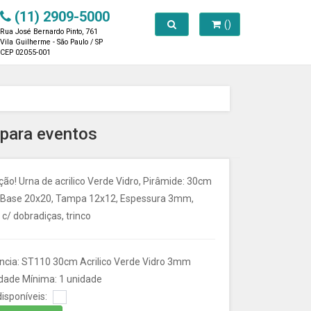
(11) 2909-5000
Toggle search
()
Rua José Bernardo Pinto, 761
Vila Guilherme - São Paulo / SP
CEP 02055-001
 para eventos
o! Urna de acrilico Verde Vidro, Pirâmide: 30cm
, Base 20x20, Tampa 12x12, Espessura 3mm,
c/ dobradiças, trinco
ncia: ST110 30cm Acrilico Verde Vidro 3mm
dade Mínima: 1 unidade
isponíveis: