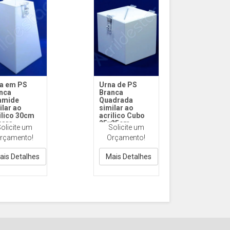
a em PS
Urna de PS
nca
Branca
amide
Quadrada
ilar ao
similar ao
ilico 30cm
acrilico Cubo
para
25x25cm
olicite um
Solicite um
teios e
sorteio e
rçamento!
Orçamento!
ntos
promoção
1112 30cm PS
Cod.1144
nca
25x25cm PS
ais Detalhes
Mais Detalhes
Branca