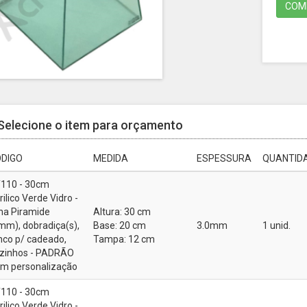
COMP
Selecione o item para orçamento
DIGO
MEDIDA
ESPESSURA
QUANTIDA
110 - 30cm
rilico Verde Vidro -
na Piramide
Altura: 30 cm
mm), dobradiça(s),
Base: 20 cm
3.0mm
1 unid.
inco p/ cadeado,
Tampa: 12 cm
zinhos - PADRÃO
m personalização
110 - 30cm
rilico Verde Vidro -