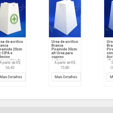
na de acrilico
Urna de acrilico
Urn
ranca
Branca
Bra
iramide 20cm
Piramide 30cm
Pir
t CIPA e
alt Urna para
sim
desivo
cupons
Acr
ersonalizada
sorteios
alt 
A partir de R$
A partir de R$
S
sor
T112 20cm
ST112 30cm
56,40
70,80
O
eve
rilico Branca
Acrilico Branca
2mm
Cod
Bra
Mais Detalhes
Mais Detalhes
M