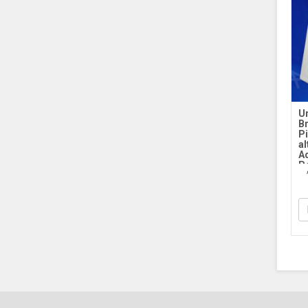
Ur
B
P
al
A
P
S
Ac