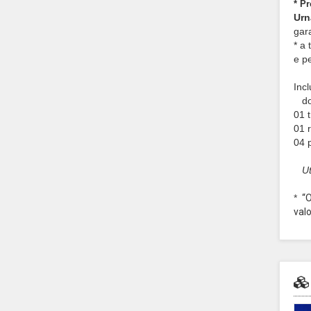
* P
Urn
gar
* a
e p
Incl
dob
01 
01 
04 
U
*
“O
val