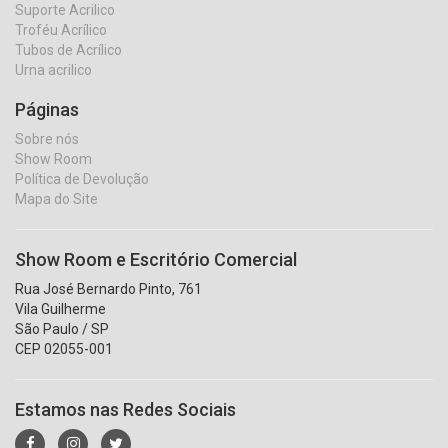
Suporte Acrilico
Troféu Acrílico
Tubos de Acrílico
Urna acrilico
Páginas
Sobre nós
Show Room
Política de Devolução
Mapa do Site
Show Room e Escritório Comercial
Rua José Bernardo Pinto, 761
Vila Guilherme
São Paulo / SP
CEP 02055-001
Estamos nas Redes Sociais