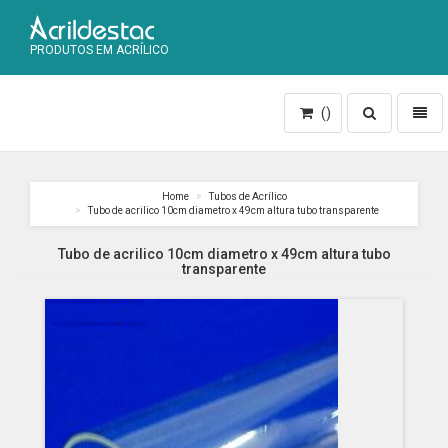
PRODUTOS EM ACRÍLICO
Toggle
Toggl
()
search
naviga
Home
Tubos de Acrílico
Tubo de acrilico 10cm diametro x 49cm altura tubo transparente
Tubo de acrilico 10cm diametro x 49cm altura tubo
transparente