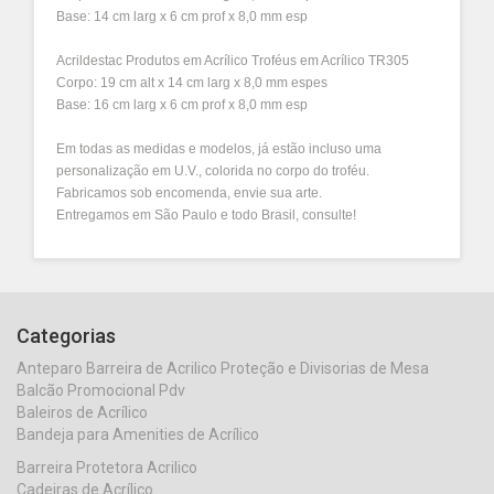
Base: 14 cm larg x 6 cm prof x 8,0 mm esp
Acrildestac Produtos em Acrílico Troféus em Acrílico TR305
Corpo: 19 cm alt x 14 cm larg x 8,0 mm espes
Base: 16 cm larg x 6 cm prof x 8,0 mm esp
Em todas as medidas e modelos, já estão incluso uma
personalização em U.V., colorida no corpo do troféu.
Fabricamos sob encomenda, envie sua arte.
Entregamos em São Paulo e todo Brasil, consulte!
Categorias
Anteparo Barreira de Acrilico Proteção e Divisorias de Mesa
Balcão Promocional Pdv
Baleiros de Acrílico
Bandeja para Amenities de Acrílico
Barreira Protetora Acrilico
Cadeiras de Acrílico