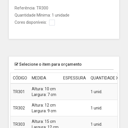
Referência: TR300
Quantidade Mínima: 1 unidade
Cores disponíveis:
Selecione o item para orçamento
CÓDIGO
MEDIDA
ESPESSURA
QUANTIDADE X PRE
Altura: 10 cm
TR301
1 unid.
Consu
Largura: 7 cm
Altura: 12 cm
TR302
1 unid.
Consu
Largura: 9 cm
Altura: 15 cm
TR303
1 unid.
Consu
Largura: 12 cm