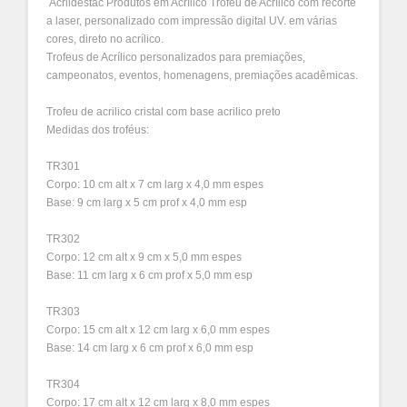
Acrildestac Produtos em Acrílico Troféu de Acrílico com recorte
a laser, personalizado com impressão digital UV. em várias
cores, direto no acrílico.
Trofeus de Acrílico personalizados para premiações,
campeonatos, eventos, homenagens, premiações acadêmicas.
Trofeu de acrilico cristal com base acrilico preto
Medidas dos troféus:
TR301
Corpo: 10 cm alt x 7 cm larg x 4,0 mm espes
Base: 9 cm larg x 5 cm prof x 4,0 mm esp
TR302
Corpo: 12 cm alt x 9 cm x 5,0 mm espes
Base: 11 cm larg x 6 cm prof x 5,0 mm esp
TR303
Corpo: 15 cm alt x 12 cm larg x 6,0 mm espes
Base: 14 cm larg x 6 cm prof x 6,0 mm esp
TR304
Corpo: 17 cm alt x 12 cm larg x 8,0 mm espes