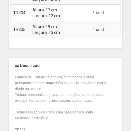
Altura: 17 cm
TR304
1 unid.
Consu
Largura: 12 cm
Altura: 19 cm
TR305
1 unid.
Consu
Largura: 13 cm
Descrição
Fabrica de Trofeus de acrilico, com recorte a laser,
personalizado com impressão digital UV. em várias cores,
direto no acrilico.
Trofeus personalizados para premiações, campeonatos,
eventos, homenagens, premiações acadêmicas.
Trofeus em acrilico cristal com base acrilico preto
Medidas dos troféus:
TR301