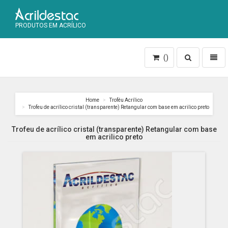
PRODUTOS EM ACRÍLICO
Toggle
Toggl
()
search
naviga
Home
Troféu Acrílico
Trofeu de acrílico cristal (transparente) Retangular com base em acrilico preto
Trofeu de acrílico cristal (transparente) Retangular com base
em acrilico preto