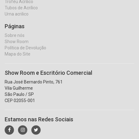
Troféu Acrílico
Tubos de Acrílico
Urna acrilico
Páginas
Sobre nós
Show Room
Política de Devolução
Mapa do Site
Show Room e Escritório Comercial
Rua José Bernardo Pinto, 761
Vila Guilherme
São Paulo / SP
CEP 02055-001
Estamos nas Redes Sociais