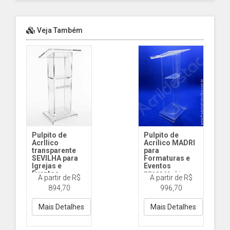
Veja Também
Pulpito de
Pulpito de
AcrIlico
Acrílico MADRI
transparente
para
SEVILHA para
Formaturas e
Igrejas e
Eventos
Eventos
PP109 Madri
A partir de R$
A partir de R$
PP106 Sevilha
Cristal
894,70
996,70
Cristal
Mais Detalhes
Mais Detalhes