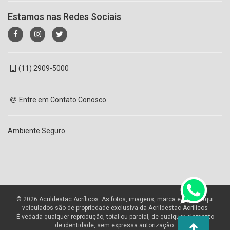
Estamos nas Redes Sociais
(11) 2909-5000
Entre em Contato Conosco
Ambiente Seguro
© 2026 Acrildestac Acrílicos. As fotos, imagens, marca e layout aqui
veiculados são de propriedade exclusiva da Acrildestac Acrílicos
É vedada qualquer reprodução, total ou parcial, de qualquer elemento
de identidade, sem expressa autorização.