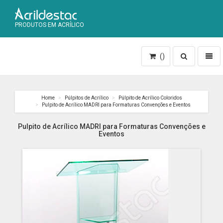
PRODUTOS EM ACRÍLICO
Toggle
Toggl
()
search
naviga
Home
Púlpitos de Acrílico
Púlpito de Acrílico Coloridos
Pulpito de Acrílico MADRI para Formaturas Convenções e Eventos
Pulpito de Acrílico MADRI para Formaturas Convenções e
Eventos