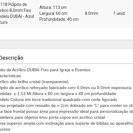
118 Púlpito de
Altura: 113 cm
rilico 8,0mm Fixo
Largura: 60 cm
8.0mm
1 unid.
delo DUBAI - Azul
Profundidade: 40 cm
curo
Descrição
pito de Acrílico DUBAI Fixo para Igreja e Eventos
cterísticas:
rílico alto brilho cristal (transparente)
úlpito de acrílico reforçado fabricado com 6,0mm ou 8,0mm espessura,
edidas: ± 1,13 Mt Altura x 60 cm largura x 40 cm profundidade
odelo Coluna em torre tradicional quadrada com corte figurado
esa projetada com ressalto de ± 2cm dobrado em "L" para conter os o
ua face frontal possui área para impressão ideal para personalização 
ateleira para objetos e/ou porta copos em acrílico cristal
esa superior ampla com inclinação para suporte de bíblias ou aparelhos 
cursos