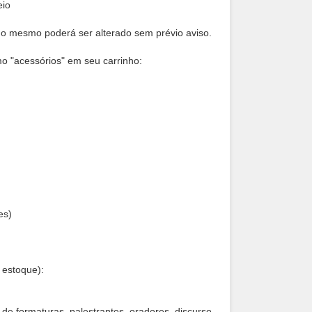
eio
 o mesmo poderá ser alterado sem prévio aviso.
o "acessórios" em seu carrinho:
es)
m estoque):
 de formaturas, palestrantes, oradores, discurso