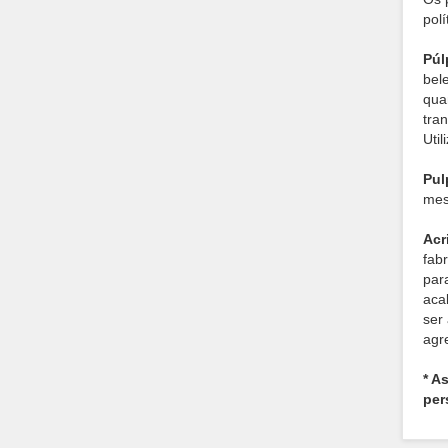
pol
Púl
bel
qua
tra
Uti
Pul
mes
Acr
fab
par
aca
ser
agr
* A
per