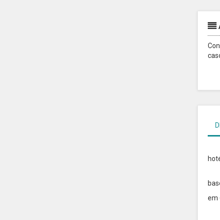
Con
cas
D
Pú
hot
Pú
bas
em 6