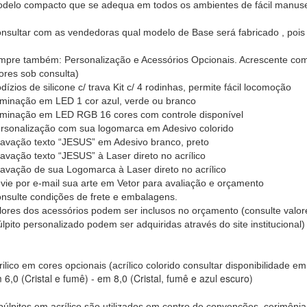
odelo compacto que se adequa em todos os ambientes de fácil manus
onsultar com as vendedoras qual modelo de Base será fabricado , pois
pre também: Personalização e Acessórios Opcionais. Acrescente com
lores sob consulta)
dízios de silicone c/ trava Kit c/ 4 rodinhas, permite fácil locomoção
luminação em LED 1 cor azul, verde ou branco
luminação em LED RGB 16 cores com controle disponível
ersonalização com sua logomarca em Adesivo colorido
ravação texto “JESUS” em Adesivo branco, preto
ravação texto “JESUS” à Laser direto no acrílico
ravação de sua Logomarca à Laser direto no acrílico
nvie por e-mail sua arte em Vetor para avaliação e orçamento
onsulte condições de frete e embalagens.
ores dos acessórios podem ser inclusos no orçamento (consulte valor
lpito personalizado podem ser adquiridas através do site institucional)
rilico em cores opcionais (acrílico colorido consultar disponibilidade e
 6,0 (Cristal e fumê) -
em 8,0
(Cristal, fumê e azul escuro)
púlpitos em acrílico são utilizados em centro de convenções, cerimônia