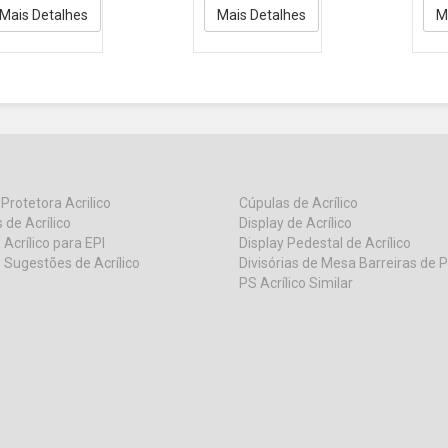
Mais Detalhes
Mais Detalhes
M
 Protetora Acrilico
Cúpulas de Acrílico
 de Acrílico
Display de Acrílico
 Acrílico para EPI
Display Pedestal de Acrílico
 Sugestões de Acrílico
Divisórias de Mesa Barreiras de 
PS Acrílico Similar