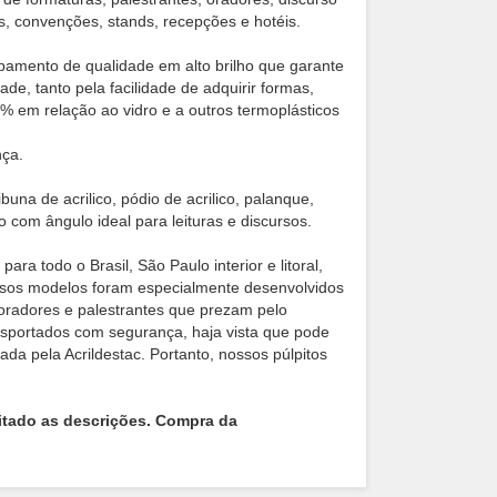
es, convenções, stands, recepções e hotéis.
bamento de qualidade em alto brilho que garante
e, tanto pela facilidade de adquirir formas,
3% em relação ao vidro e a outros termoplásticos
nça.
na de acrilico, pódio de acrilico, palanque,
 com ângulo ideal para leituras e discursos.
ra todo o Brasil, São Paulo interior e litoral,
ssos modelos foram especialmente desenvolvidos
 oradores e palestrantes que prezam pelo
sportados com segurança, haja vista que pode
a pela Acrildestac. Portanto, nossos púlpitos
itado as descrições. Compra da