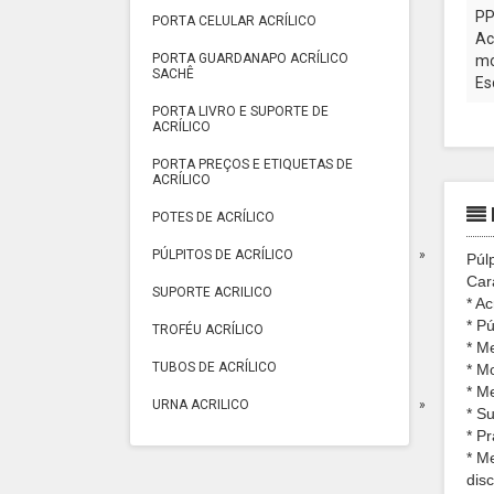
PP
PORTA CELULAR ACRÍLICO
Ac
PORTA GUARDANAPO ACRÍLICO
mo
SACHÊ
Es
PORTA LIVRO E SUPORTE DE
ACRÍLICO
PORTA PREÇOS E ETIQUETAS DE
ACRÍLICO
POTES DE ACRÍLICO
PÚLPITOS DE ACRÍLICO
Púl
Cara
SUPORTE ACRILICO
* Ac
* P
TROFÉU ACRÍLICO
* M
TUBOS DE ACRÍLICO
* M
* M
URNA ACRILICO
* S
* Pr
* M
dis