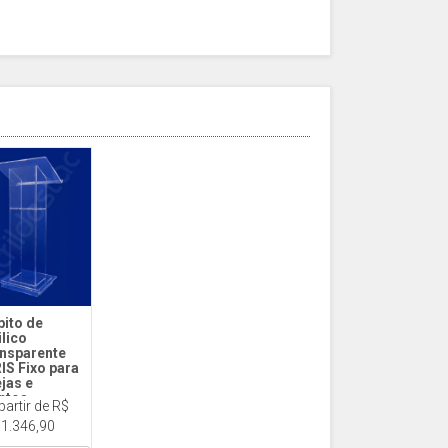
pito de
ilico
nsparente
IS Fixo para
ejas e
ntos
partir de R$
5 Paris Fixo
1.346,90
tal