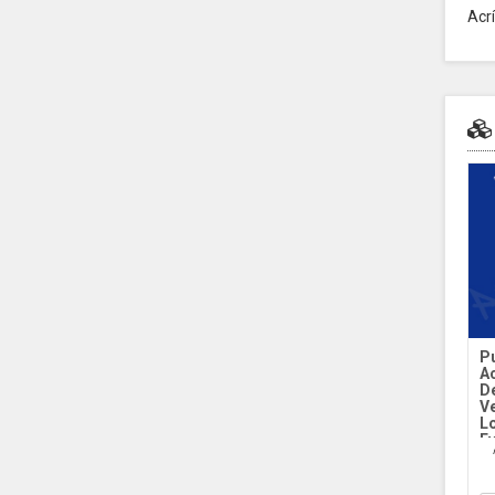
Acrí
Pu
Ac
D
V
L
E
PP
De
Cr