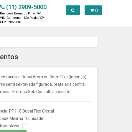
(11) 2909-5000
Toggle search
()
Rua José Bernardo Pinto, 761
Vila Guilherme - São Paulo / SP
CEP 02055-001
ventos
 em acrilico Dubai 6mm ou 8mm Fixo (inteiriço)
re semi sextavada figurada, prateleira central,
 mesa. Entrega Sob Consulta, consulte!
cia: PP118 Dubai Fixo Cristal
dade Mínima: 1 unidade
isponíveis: