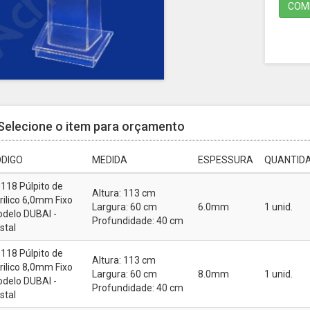
COMP
Selecione o item para orçamento
DIGO
MEDIDA
ESPESSURA
QUANTIDA
118 Púlpito de
Altura: 113 cm
rilico 6,0mm Fixo
Largura: 60 cm
6.0mm
1 unid.
delo DUBAI -
Profundidade: 40 cm
istal
118 Púlpito de
Altura: 113 cm
rilico 8,0mm Fixo
Largura: 60 cm
8.0mm
1 unid.
delo DUBAI -
Profundidade: 40 cm
istal