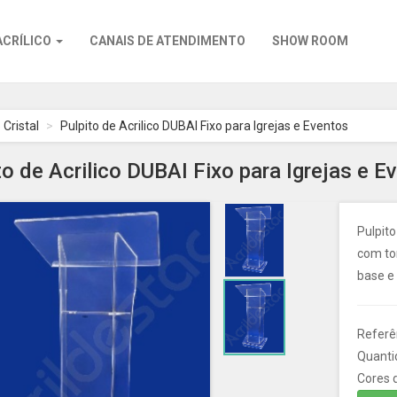
ACRÍLICO
CANAIS DE ATENDIMENTO
SHOW ROOM
 Cristal
Pulpito de Acrilico DUBAI Fixo para Igrejas e Eventos
to de Acrilico DUBAI Fixo para Igrejas e E
Pulpito
com tor
base e
Referên
Quanti
Cores d