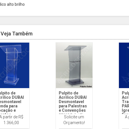
lico alto brilho
Veja Também
lpito de
Pulpito de
Pul
rílico DUBAI
Acrilico DUBAI
Acr
esmontavel
Desmontavel
Tra
enda para
para Palestras
PAR
ocação e
e Convenções
Igr
ventos
Eve
PP118 Dubai Fixo
A partir de R$
Solicite um
A 
118D Dubai
ou Desmontável
PP11
1.366,00
Orçamento!
smontável
Colorido
Cris
istal