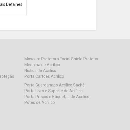
ais Detalhes
Mascara Protetora Facial Shield Protetor
Medalha de Acrílico
Nichos de Acrílico
Proteção
Porta Cartões Acrílico
Porta Guardanapo Acrílico Sachê
Porta Livro e Suporte de Acrílico
Porta Preços e Etiquetas de Acrílico
Potes de Acrílico