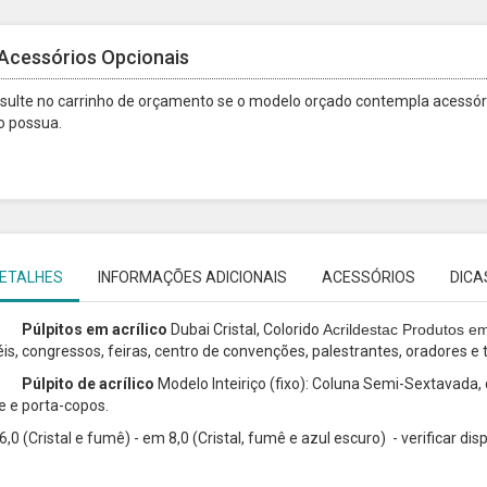
Acessórios Opcionais
sulte no carrinho de orçamento se o modelo orçado contempla acessóri
o possua.
ETALHES
INFORMAÇÕES ADICIONAIS
ACESSÓRIOS
DICA
lpitos em acrílico
Dubai Cristal, Colorido
Acrildestac Produtos em
éis, congressos, feiras, centro de convenções, palestrantes, oradores e
lpito de acrílico
Modelo Inteiriço (fixo): Coluna Semi-Sextavada
e e porta-copos.
,0 (Cristal e fumê) - em 8,0 (Cristal, fumê e azul escuro) - verificar dis