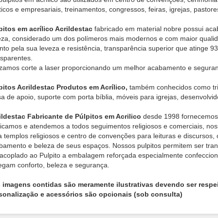
íticos e empresariais, treinamentos, congressos, feiras, igrejas, pastor
pitos em acrílico Acrildestac
fabricado em material nobre possui aca
eza, considerado um dos polímeros mais modernos e com maior qualidad
nto pela sua leveza e resistência, transparência superior que atinge 9
nsparentes.
lizamos corte a laser proporcionando um melhor acabamento e segura
pitos Acrildestac Produtos em Acrílico,
também conhecidos como tribu
a de apoio, suporte com porta bíblia, móveis para igrejas, desenvolvido
ildestac Fabricante de Púlpitos em Acrilico
desde 1998 fornecemos pa
ricamos e atendemos a todos seguimentos religiosos e comerciais, no
a templos religiosos e centro de convenções para leituras e discursos,
bamento e beleza de seus espaços. Nossos pulpitos permitem ser tran
 acoplado ao Pulpito a embalagem reforçada especialmente confeccionad
egam conforto, beleza e segurança.
s imagens contidas são meramente ilustrativas devendo ser respe
sonalização e acessórios são opcionais (sob consulta)