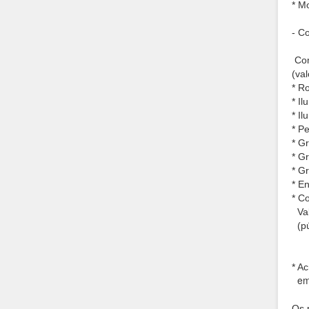
* M
- C
Com
(va
* Ro
* I
* I
* P
* G
* G
* G
* E
* C
Val
(pú
* Ac
em
Os 