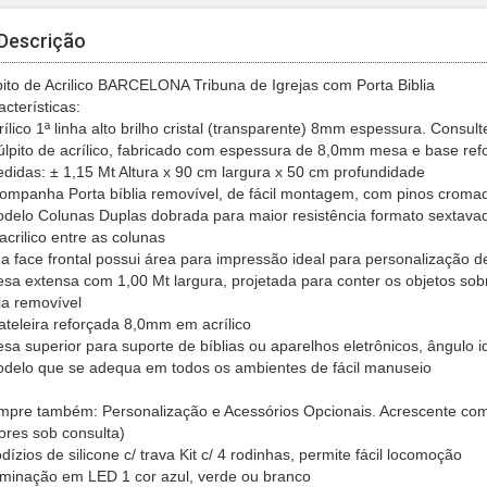
Descrição
pito de Acrilico BARCELONA Tribuna de Igrejas com Porta Biblia
cterísticas:
rílico 1ª linha alto brilho cristal (transparente) 8mm espessura. Consult
úlpito de acrílico, fabricado com espessura de 8,0mm mesa e base ref
edidas: ± 1,15 Mt Altura x 90 cm largura x 50 cm profundidade
companha Porta bíblia removível, de fácil montagem, com pinos croma
odelo
Colunas Duplas dobrada para maior resistência formato sextavada
acrilico entre as colunas
ua face frontal possui área para impressão ideal para personalização 
esa extensa com 1,00 Mt largura, projetada para conter os objetos s
ia removível
rateleira reforçada 8,0mm em acrílico
esa superior para suporte de bíblias ou aparelhos eletrônicos, ângulo id
odelo que se adequa em todos os ambientes de fácil manuseio
pre também: Personalização e Acessórios Opcionais. Acrescente com
lores sob consulta)
dízios de silicone c/ trava Kit c/ 4 rodinhas, permite fácil locomoção
luminação em LED 1 cor azul, verde ou branco