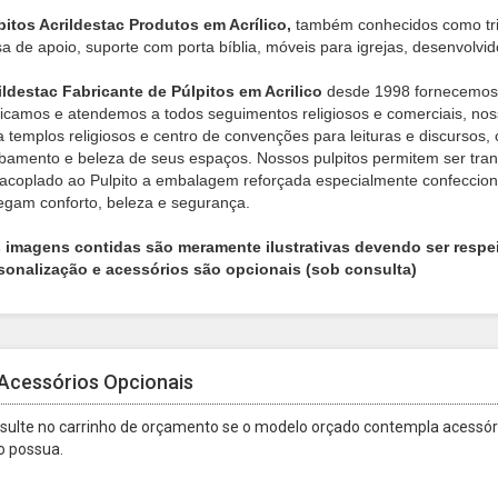
pitos Acrildestac Produtos em Acrílico,
também conhecidos como tribu
a de apoio, suporte com porta bíblia, móveis para igrejas, desenvolvido
ildestac Fabricante de Púlpitos em Acrilico
desde 1998 fornecemos pa
ricamos e atendemos a todos seguimentos religiosos e comerciais, no
a templos religiosos e centro de convenções para leituras e discursos,
bamento e beleza de seus espaços. Nossos pulpitos permitem ser tran
 acoplado ao Pulpito a embalagem reforçada especialmente confeccionad
egam conforto, beleza e segurança.
s imagens contidas são meramente ilustrativas devendo ser respe
sonalização e acessórios são opcionais (sob consulta)
Acessórios Opcionais
sulte no carrinho de orçamento se o modelo orçado contempla acessóri
o possua.