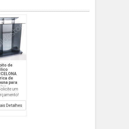
pito de
ilico
RCELONA
rica de
buna para
ejas
olicite um
38 Barcelona
rçamento!
rido
ais Detalhes