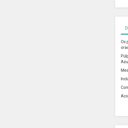
D
Os p
ora
Púl
Azu
Mes
Inc
Com
Aco