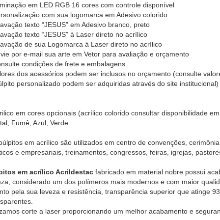
luminação em LED RGB 16 cores com controle disponível
ersonalização com sua logomarca em Adesivo colorido
ravação texto “JESUS” em Adesivo branco, preto
ravação texto “JESUS” à Laser direto no acrílico
ravação de sua Logomarca à Laser direto no acrílico
nvie por e-mail sua arte em Vetor para avaliação e orçamento
onsulte condições de frete e embalagens.
ores dos acessórios podem ser inclusos no orçamento (consulte valor
lpito personalizado podem ser adquiridas através do site institucional)
rilico em cores opcionais (acrílico colorido consultar disponibilidade e
tal, Fumê, Azul, Verde.
púlpitos em acrílico são utilizados em centro de convenções, cerimônia
íticos e empresariais, treinamentos, congressos, feiras, igrejas, pastor
pitos em acrílico Acrildestac
fabricado em material nobre possui aca
eza, considerado um dos polímeros mais modernos e com maior qualidad
nto pela sua leveza e resistência, transparência superior que atinge 9
nsparentes.
lizamos corte a laser proporcionando um melhor acabamento e segura