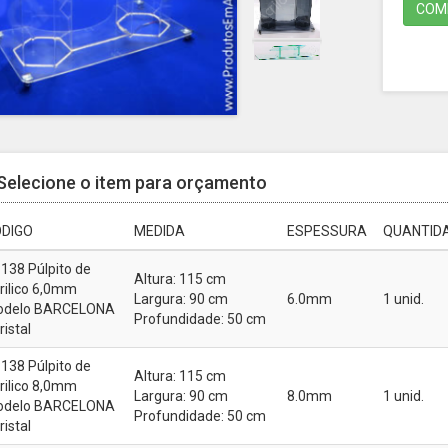
COMP
Selecione o item para orçamento
DIGO
MEDIDA
ESPESSURA
QUANTIDA
138 Púlpito de
Altura: 115 cm
rilico 6,0mm
Largura: 90 cm
6.0mm
1 unid.
delo BARCELONA
Profundidade: 50 cm
ristal
138 Púlpito de
Altura: 115 cm
rilico 8,0mm
Largura: 90 cm
8.0mm
1 unid.
delo BARCELONA
Profundidade: 50 cm
ristal