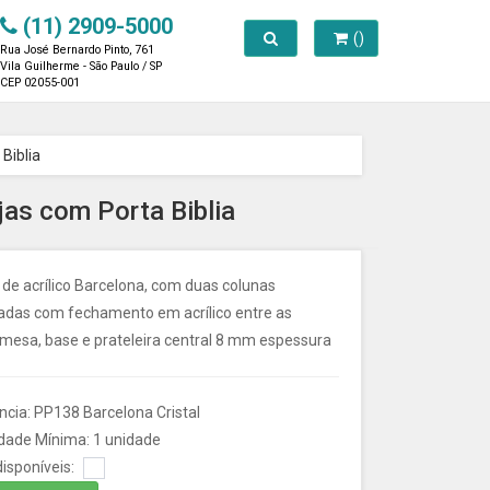
(11) 2909-5000
Toggle search
()
Rua José Bernardo Pinto, 761
Vila Guilherme - São Paulo / SP
CEP 02055-001
Biblia
jas com Porta Biblia
 de acrílico Barcelona, com duas colunas
adas com fechamento em acrílico entre as
 mesa, base e prateleira central 8 mm espessura
ncia: PP138 Barcelona Cristal
dade Mínima: 1 unidade
isponíveis: