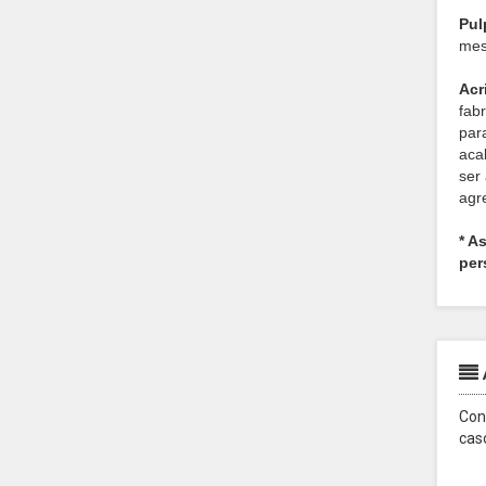
Pul
mes
Acr
fab
par
aca
ser
agr
* A
per
Con
cas