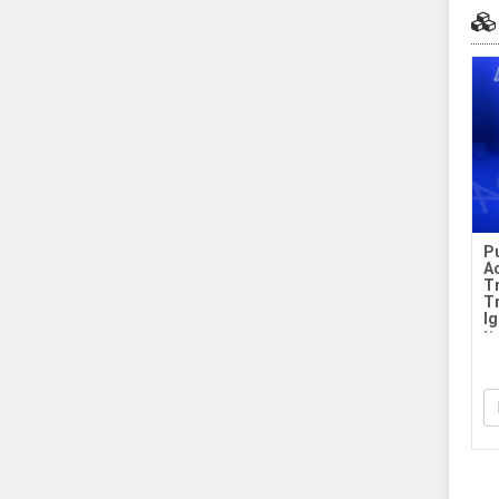
Pu
A
T
T
Ig
Na