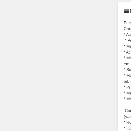
Pul
Cara
* Ac
* P
* M
* A
* M
em 
* S
* M
bíbl
* P
* M
* M
Com
(va
* Ro
* I