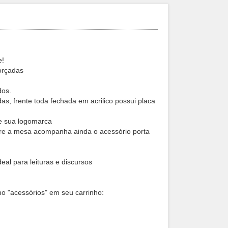
e!
orçadas
dos.
s, frente toda fechada em acrilico possui placa
de sua logomarca
obre a mesa acompanha ainda o acessório porta
eal para leituras e discursos
o "acessórios" em seu carrinho: