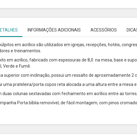
ETALHES
INFORMAÇÕES ADICIONAIS
ACESSÓRIOS
DICA
úlpitos em acrílico são utilizados em igrejas, recepções, hotéis, congre
dores e treinamentos.
pito em acrílico, fabricado com espessuras de 8,0 na mesa, base e supor
l, Verde e Fumê.
a superior com inclinação, possui um ressalto de aproximadamente 2 c
lui uma prateleira/porta copos reta alocada a uma altura entre a mesa e
 duas colunas sextavadas com fechamento em acrílico entre as torres, 
mpanha Porta bíblia removível, de fácil montagem, com pinos cromad