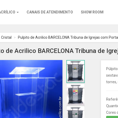
ACRÍLICO
CANAIS DE ATENDIMENTO
SHOW ROOM
 Cristal
Pulpito de Acrilico BARCELONA Tribuna de Igrejas com Porta 
to de Acrilico BARCELONA Tribuna de Igre
Púlpito
sextav
torres,
Referê
Quanti
Cores d