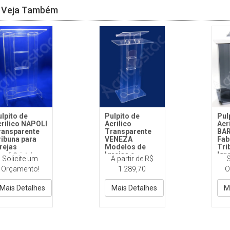
Veja Também
lpito de
Pulpito de
Pul
crilico NAPOLI
Acrilico
Acr
ransparente
Transparente
BA
ribuna para
VENEZA
Fab
rejas
Modelos de
Tri
Igrejas e
Igr
poli Cristal
Solicite um
A partir de R$
S
Eventos
PP1
Orçamento!
1.289,70
O
PP120 Veneza
Colo
Cristal com Porta
Blibia
Mais Detalhes
Mais Detalhes
M