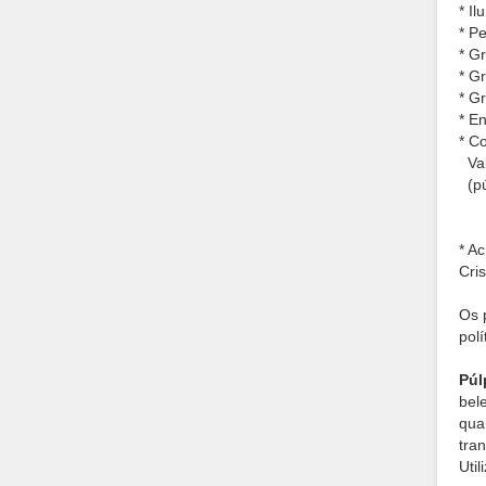
* I
* P
* G
* G
* G
* E
* C
Val
(pú
* Ac
Cris
Os 
pol
Púl
bel
qua
tra
Uti