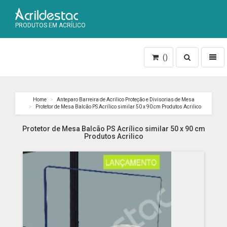
PRODUTOS EM ACRÍLICO
Toggle
Toggl
()
search
naviga
Home
Anteparo Barreira de Acrilico Proteção e Divisorias de Mesa
Protetor de Mesa Balcão PS Acrílico similar 50 x 90 cm Produtos Acrilico
Protetor de Mesa Balcão PS Acrílico similar 50 x 90 cm
Produtos Acrilico