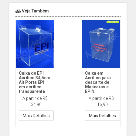
Veja Também
Caixa de EPI
Caixa em
Acrilico 34,5cm
Acrílico para
Alt Porta EPI
descarte de
em acrilico
Mascaras e
transparente
EPI's
EPI162 - 34,5cm
EPI045 30 cm alt
A partir de R$
A partir de R$
Alt
134,90
116,90
Mais Detalhes
Mais Detalhes