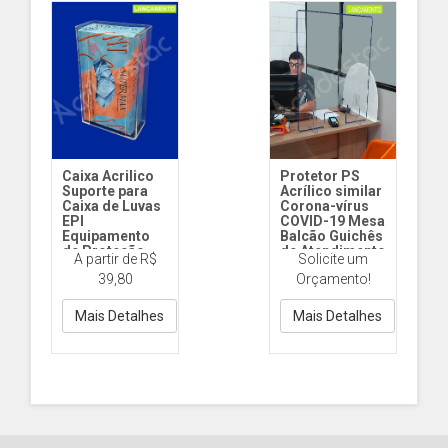
Caixa Acrilico
Protetor PS
Suporte para
Acrílico similar
Caixa de Luvas
Corona-vírus
EPI
COVID-19 Mesa
Equipamento
Balcão Guichês
de Proteção
de Atendimento
A partir de R$
Solicite um
Individual
50 x 60 cm
39,80
Orçamento!
EPI056 - 23cm Alt
AP19 50x60cm
Horiz
Mais Detalhes
Mais Detalhes