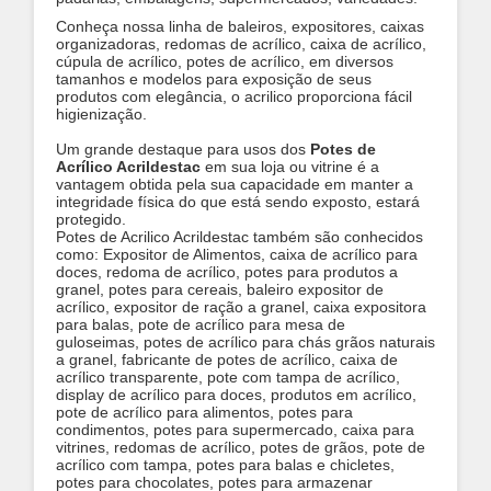
Conheça nossa linha de baleiros, expositores, caixas
organizadoras, redomas de acrílico, caixa de acrílico,
cúpula de acrílico, potes de acrílico, em diversos
tamanhos e modelos para exposição de seus
produtos com elegância, o acrilico proporciona fácil
higienização.
Um grande destaque para usos dos
Potes de
Acrílico Acrildestac
em sua loja ou vitrine é a
vantagem obtida pela sua capacidade em manter a
integridade física do que está sendo exposto, estará
protegido.
Potes de Acrilico Acrildestac também são conhecidos
como: Expositor de Alimentos, caixa de acrílico para
doces, redoma de acrílico, potes para produtos a
granel, potes para cereais, baleiro expositor de
acrílico, expositor de ração a granel, caixa expositora
para balas, pote de acrílico para mesa de
guloseimas, potes de acrílico para chás grãos naturais
a granel, fabricante de potes de acrílico, caixa de
acrílico transparente, pote com tampa de acrílico,
display de acrílico para doces, produtos em acrílico,
pote de acrílico para alimentos, potes para
condimentos, potes para supermercado, caixa para
vitrines, redomas de acrílico, potes de grãos, pote de
acrílico com tampa, potes para balas e chicletes,
potes para chocolates, potes para armazenar