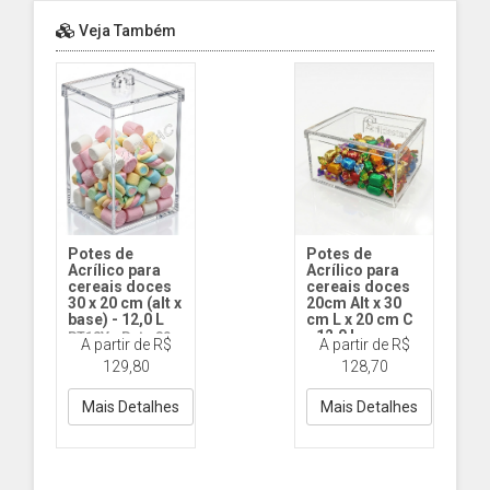
Veja Também
Potes de
Potes de
Acrílico para
Acrílico para
cereais doces
cereais doces
30 x 20 cm (alt x
20cm Alt x 30
base) - 12,0 L
cm L x 20 cm C
- 12,0 L -
PT12V - Pote 30 x
A partir de R$
A partir de R$
Horizontal
20 (alt x base )
129,80
128,70
Tampa com Abas
PT12H - Pote
Horiz 20cm Alt x
30cm L X 20cm C
Mais Detalhes
Mais Detalhes
Tampa com Abas