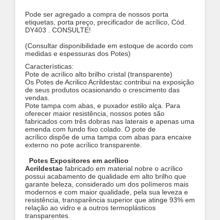
Pode ser agregado a compra de nossos porta
etiquetas, porta preço, precificador de acrílico, Cód.
DY403 . CONSULTE!
(Consultar disponibilidade em estoque de acordo com
medidas e espessuras dos Potes)
Características:
Pote de acrílico alto brilho cristal (transparente)
Os Potes de Acrilico Acrildestac contribui na exposição
de seus produtos ocasionando o crescimento das
vendas.
Pote tampa com abas, e puxador estilo alça. Para
oferecer maior resistência, nossos potes são
fabricados com três dobras nas laterais e apenas uma
emenda com fundo fixo colado.
O pote de
acrílico dispõe de uma tampa com abas para encaixe
externo no pote acrílico transparente.
Potes Expositores em acrílico
Acrildestac
fabricado em material nobre o acrílico
possui acabamento de qualidade em alto brilho que
garante beleza, considerado um dos polímeros mais
modernos e com maior qualidade, pela sua leveza e
resistência, transparência superior que atinge 93% em
relação ao vidro e a outros termoplásticos
transparentes.