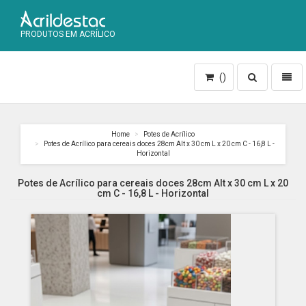
PRODUTOS EM ACRÍLICO
Toggle
Toggl
()
search
naviga
Home
Potes de Acrílico
Potes de Acrílico para cereais doces 28cm Alt x 30 cm L x 20 cm C - 16,8 L -
Horizontal
Potes de Acrílico para cereais doces 28cm Alt x 30 cm L x 20
cm C - 16,8 L - Horizontal