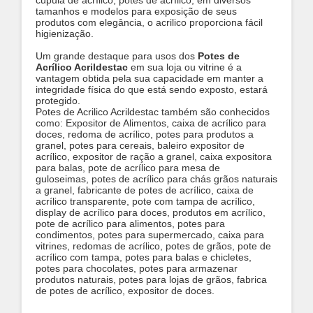
cúpula de acrílico, potes de acrílico, em diversos
tamanhos e modelos para exposição de seus
produtos com elegância, o acrilico proporciona fácil
higienização.
Um grande destaque para usos dos
Potes de
Acrílico Acrildestac
em sua loja ou vitrine é a
vantagem obtida pela sua capacidade em manter a
integridade física do que está sendo exposto, estará
protegido.
Potes de Acrilico Acrildestac também são conhecidos
como: Expositor de Alimentos, caixa de acrílico para
doces, redoma de acrílico, potes para produtos a
granel, potes para cereais, baleiro expositor de
acrílico, expositor de ração a granel, caixa expositora
para balas, pote de acrílico para mesa de
guloseimas, potes de acrílico para chás grãos naturais
a granel, fabricante de potes de acrílico, caixa de
acrílico transparente, pote com tampa de acrílico,
display de acrílico para doces, produtos em acrílico,
pote de acrílico para alimentos, potes para
condimentos, potes para supermercado, caixa para
vitrines, redomas de acrílico, potes de grãos, pote de
acrílico com tampa, potes para balas e chicletes,
potes para chocolates, potes para armazenar
produtos naturais, potes para lojas de grãos, fabrica
de potes de acrílico, expositor de doces.