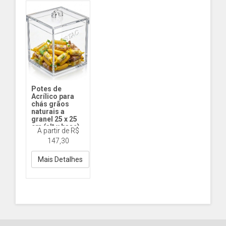
Potes de
Acrílico para
chás grãos
naturais a
granel 25 x 25
cm (alt x base) -
A partir de R$
15,6 L
147,30
PT155Q - Pote 25
x 25 (alt x base )
Tampa com Abas
Mais Detalhes