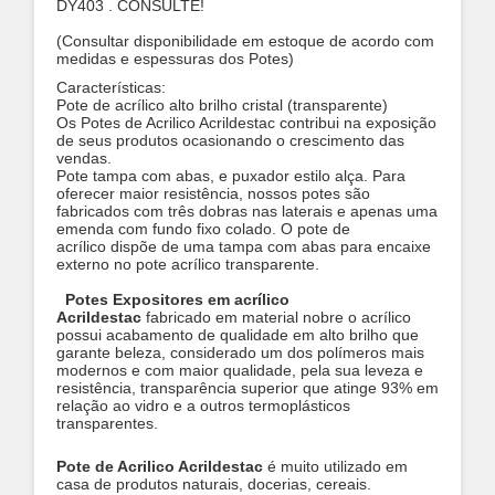
DY403 . CONSULTE!
(Consultar disponibilidade em estoque de acordo com
medidas e espessuras dos Potes)
Características:
Pote de acrílico alto brilho cristal (transparente)
Os Potes de Acrilico Acrildestac contribui na exposição
de seus produtos ocasionando o crescimento das
vendas.
Pote tampa com abas, e puxador estilo alça. Para
oferecer maior resistência, nossos potes são
fabricados com três dobras nas laterais e apenas uma
emenda com fundo fixo colado.
O pote de
acrílico dispõe de uma tampa com abas para encaixe
externo no pote acrílico transparente.
Potes Expositores em acrílico
Acrildestac
fabricado em material nobre o acrílico
possui acabamento de qualidade em alto brilho que
garante beleza, considerado um dos polímeros mais
modernos e com maior qualidade, pela sua leveza e
resistência, transparência superior que atinge 93% em
relação ao vidro e a outros termoplásticos
transparentes.
Pote de Acrilico Acrildestac
é muito utilizado em
casa de produtos naturais, docerias, cereais.