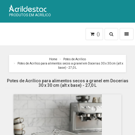
PRODUTOS EM ACRÍLICO
Toggle
Toggl
()
search
naviga
Home
Potes de Acrílico
Potes de Acrílico para alimentos secos a granel em Docerias 30 x 30 cm (alt x
base) - 27,0 L
Potes de Acrílico para alimentos secos a granel em Docerias
30 x 30 cm (alt x base) - 27,0 L